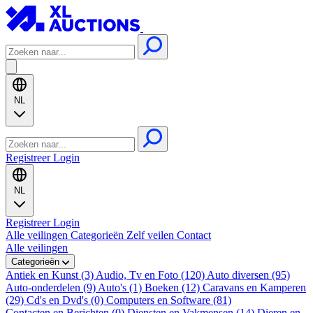
NL
Registreer
Login
NL
Registreer
Login
Alle veilingen
Categorieën
Zelf veilen
Contact
Alle veilingen
Categorieën
Antiek en Kunst (3)
Audio, Tv en Foto (120)
Auto diversen (95)
Auto-onderdelen (9)
Auto's (1)
Boeken (12)
Caravans en Kamperen
(29)
Cd's en Dvd's (0)
Computers en Software (81)
Contacten en Berichten (0)
Diensten en Vakmensen (14)
Dieren en