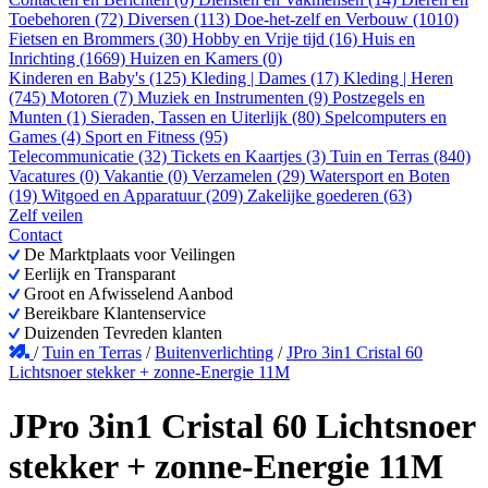
Toebehoren (72)
Diversen (113)
Doe-het-zelf en Verbouw (1010)
Fietsen en Brommers (30)
Hobby en Vrije tijd (16)
Huis en
Inrichting (1669)
Huizen en Kamers (0)
Kinderen en Baby's (125)
Kleding | Dames (17)
Kleding | Heren
(745)
Motoren (7)
Muziek en Instrumenten (9)
Postzegels en
Munten (1)
Sieraden, Tassen en Uiterlijk (80)
Spelcomputers en
Games (4)
Sport en Fitness (95)
Telecommunicatie (32)
Tickets en Kaartjes (3)
Tuin en Terras (840)
Vacatures (0)
Vakantie (0)
Verzamelen (29)
Watersport en Boten
(19)
Witgoed en Apparatuur (209)
Zakelijke goederen (63)
Zelf veilen
Contact
De Marktplaats voor Veilingen
Eerlijk en Transparant
Groot en Afwisselend Aanbod
Bereikbare Klantenservice
Duizenden Tevreden klanten
/
Tuin en Terras
/
Buitenverlichting
/
JPro 3in1 Cristal 60
Lichtsnoer stekker + zonne-Energie 11M
JPro 3in1 Cristal 60 Lichtsnoer
stekker + zonne-Energie 11M