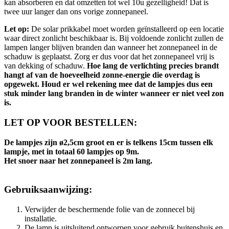
kan absorberen en dat omzetten tot wel 10u gezelligheid! Dat is
twee uur langer dan ons vorige zonnepaneel.
Let op:
De solar prikkabel moet worden geïnstalleerd op een locatie
waar direct zonlicht beschikbaar is. Bij voldoende zonlicht zullen de
lampen langer blijven branden dan wanneer het zonnepaneel in de
schaduw is geplaatst. Zorg er dus voor dat het zonnepaneel vrij is
van dekking of schaduw.
Hoe lang de verlichting precies brandt
hangt af van de hoeveelheid zonne-energie die overdag is
opgewekt. Houd er wel rekening mee dat de lampjes dus een
stuk minder lang branden in de winter wanneer er niet veel zon
is.
LET OP VOOR BESTELLEN:
De lampjes zijn ø2,5cm groot en er is telkens 15cm tussen elk
lampje, met in totaal 60 lampjes op 9m.
Het snoer naar het zonnepaneel is 2m lang.
Gebruiksaanwijzing:
Verwijder de beschermende folie van de zonnecel bij
installatie.
De lamp is uitsluitend ontworpen voor gebruik buitenshuis en