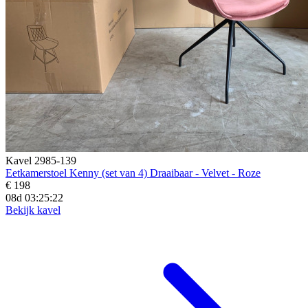
Kavel 2985-139
Eetkamerstoel Kenny (set van 4) Draaibaar - Velvet - Roze
€ 198
08d 03:25:20
Bekijk kavel