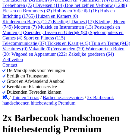
Toebehoren (72)
Diversen (114)
Doe-het-zelf en Verbouw (1288)
Fietsen en Brommers (32)
Hobby en Vrije tijd (16)
Huis en
Inrichting (1765)
Huizen en Kamers (0)
Kinderen en Baby's (127)
Kleding | Dames (17)
Kleding | Heren
(745)
Motoren (7)
Muziek en Instrumenten (13)
Postzegels en
Munten (1)
Sieraden, Tassen en Uiterlijk (80)
Spelcomputers en
Games (4)
Sport en Fitness (115)
Telecommunicatie (37)
Tickets en Kaartjes (3)
Tuin en Terras (943)
Vacatures (0)
Vakantie (0)
Verzamelen (29)
Watersport en Boten
(20)
Witgoed en Apparatuur (222)
Zakelijke goederen (64)
Zelf veilen
Contact
De Marktplaats voor Veilingen
Eerlijk en Transparant
Groot en Afwisselend Aanbod
Bereikbare Klantenservice
Duizenden Tevreden klanten
/
Tuin en Terras
/
Barbecue-accessoires
/
2x Barbecook
handschoenen hittebestendig Premium
2x Barbecook handschoenen
hittebestendig Premium