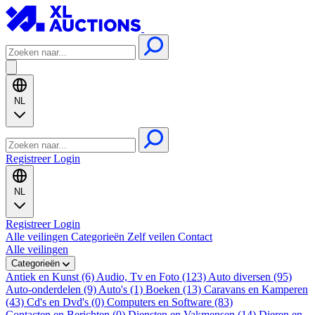
NL
Registreer
Login
NL
Registreer
Login
Alle veilingen
Categorieën
Zelf veilen
Contact
Alle veilingen
Categorieën
Antiek en Kunst (6)
Audio, Tv en Foto (123)
Auto diversen (95)
Auto-onderdelen (9)
Auto's (1)
Boeken (13)
Caravans en Kamperen
(43)
Cd's en Dvd's (0)
Computers en Software (83)
Contacten en Berichten (0)
Diensten en Vakmensen (14)
Dieren en