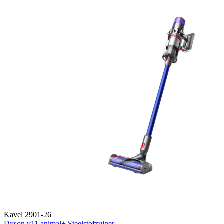
Kavel 2901-26
Dyson v11 animal+ Steelstofzuiger