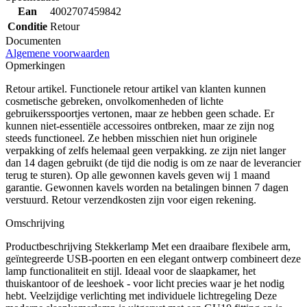
Ean
4002707459842
Conditie
Retour
Documenten
Algemene voorwaarden
Opmerkingen
Retour artikel. Functionele retour artikel van klanten kunnen
cosmetische gebreken, onvolkomenheden of lichte
gebruikersspoortjes vertonen, maar ze hebben geen schade. Er
kunnen niet-essentiële accessoires ontbreken, maar ze zijn nog
steeds functioneel. Ze hebben misschien niet hun originele
verpakking of zelfs helemaal geen verpakking. ze zijn niet langer
dan 14 dagen gebruikt (de tijd die nodig is om ze naar de leverancier
terug te sturen). Op alle gewonnen kavels geven wij 1 maand
garantie. Gewonnen kavels worden na betalingen binnen 7 dagen
verstuurd. Retour verzendkosten zijn voor eigen rekening.
Omschrijving
Productbeschrijving Stekkerlamp Met een draaibare flexibele arm,
geïntegreerde USB-poorten en een elegant ontwerp combineert deze
lamp functionaliteit en stijl. Ideaal voor de slaapkamer, het
thuiskantoor of de leeshoek - voor licht precies waar je het nodig
hebt. Veelzijdige verlichting met individuele lichtregeling Deze