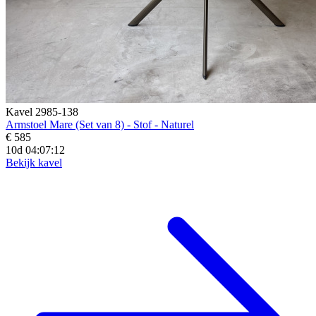
Kavel 2985-138
Armstoel Mare (Set van 8) - Stof - Naturel
€ 585
10d 04:07:10
Bekijk kavel