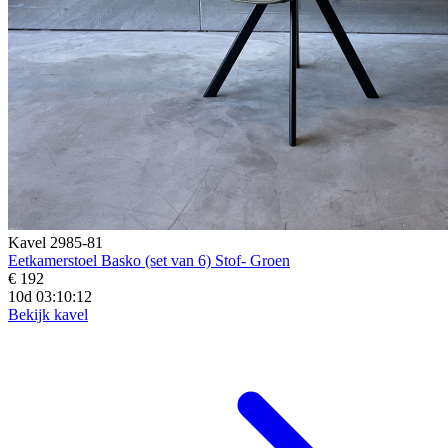
Kavel 2985-81
Eetkamerstoel Basko (set van 6) Stof- Groen
€ 192
10d 03:10:10
Bekijk kavel