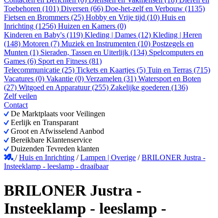
Toebehoren (101)
Diversen (66)
Doe-het-zelf en Verbouw (1135)
Fietsen en Brommers (25)
Hobby en Vrije tijd (10)
Huis en
Inrichting (1256)
Huizen en Kamers (0)
Kinderen en Baby's (119)
Kleding | Dames (12)
Kleding | Heren
(148)
Motoren (7)
Muziek en Instrumenten (10)
Postzegels en
Munten (1)
Sieraden, Tassen en Uiterlijk (134)
Spelcomputers en
Games (6)
Sport en Fitness (81)
Telecommunicatie (25)
Tickets en Kaartjes (5)
Tuin en Terras (715)
Vacatures (0)
Vakantie (0)
Verzamelen (31)
Watersport en Boten
(27)
Witgoed en Apparatuur (255)
Zakelijke goederen (136)
Zelf veilen
Contact
De Marktplaats voor Veilingen
Eerlijk en Transparant
Groot en Afwisselend Aanbod
Bereikbare Klantenservice
Duizenden Tevreden klanten
/
Huis en Inrichting
/
Lampen | Overige
/
BRILONER Justra -
Insteeklamp - leeslamp - draaibaar
BRILONER Justra -
Insteeklamp - leeslamp -