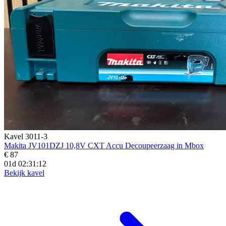
Kavel 3011-3
Makita JV101DZJ 10,8V CXT Accu Decoupeerzaag in Mbox
€ 87
01d 02:31:10
Bekijk kavel