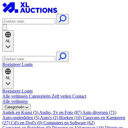
NL
Registreer
Login
NL
Registreer
Login
Alle veilingen
Categorieën
Zelf veilen
Contact
Alle veilingen
Categorieën
Antiek en Kunst (5)
Audio, Tv en Foto (87)
Auto diversen (71)
Auto-onderdelen (5)
Auto's (2)
Boeken (10)
Caravans en Kamperen
(27)
Cd's en Dvd's (0)
Computers en Software (62)
Contacten en Berichten (0)
Diensten en Vakmensen (18)
Dieren en