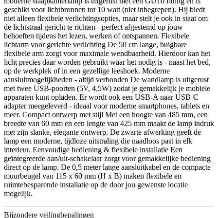
moderne slaapkamerlamp is uitgerust met een GU10 fitting en is
geschikt voor lichtbronnen tot 10 watt (niet inbegrepen). Hij biedt
niet alleen flexibele verlichtingsopties, maar stelt je ook in staat om
de lichtstraal gericht te richten - perfect afgestemd op jouw
behoeften tijdens het lezen, werken of ontspannen. Flexibele
lichtarm voor gerichte verlichting De 50 cm lange, buigbare
flexibele arm zorgt voor maximale wendbaarheid. Hierdoor kan het
licht precies daar worden gebruikt waar het nodig is - naast het bed,
op de werkplek of in een gezellige leeshoek. Moderne
aansluitmogelijkheden - altijd verbonden De wandlamp is uitgerust
met twee USB-poorten (5V, 4,5W) zodat je gemakkelijk je mobiele
apparaten kunt opladen. Er wordt ook een USB-A naar USB-C
adapter meegeleverd - ideaal voor moderne smartphones, tablets en
meer. Compact ontwerp met stijl Met een hoogte van 485 mm, een
breedte van 60 mm en een lengte van 425 mm maakt de lamp indruk
met zijn slanke, elegante ontwerp. De zwarte afwerking geeft de
lamp een moderne, tijdloze uitstraling die naadloos past in elk
interieur. Eenvoudige bediening & flexibele installatie Een
geïntegreerde aan/uit-schakelaar zorgt voor gemakkelijke bediening
direct op de lamp. De 0,5 meter lange aansluitkabel en de compacte
muurbeugel van 115 x 60 mm (H x B) maken flexibele en
ruimtebesparende installatie op de door jou gewenste locatie
mogelijk.
Bijzondere veilingbepalingen