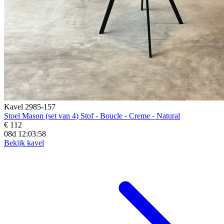
Kavel 2985-157
Stoel Mason (set van 4) Stof - Boucle - Creme - Natural
€ 112
08d 12:03:56
Bekijk kavel