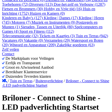
Toebehoren (72)
Diversen (113)
Doe-het-zelf en Verbouw (1287)
Fietsen en Brommers (30)
Hobby en Vrije tijd (16)
Huis en
Inrichting (1752)
Huizen en Kamers (0)
Kinderen en Baby's (127)
Kleding | Dames (17)
Kleding | Heren
(745)
Motoren (7)
Muziek en Instrumenten (9)
Postzegels en
Munten (1)
Sieraden, Tassen en Uiterlijk (80)
Spelcomputers en
Games (4)
Sport en Fitness (112)
Telecommunicatie (32)
Tickets en Kaartjes (3)
Tuin en Terras (942)
Vacatures (0)
Vakantie (0)
Verzamelen (29)
Watersport en Boten
(20)
Witgoed en Apparatuur (209)
Zakelijke goederen (63)
Zelf veilen
Contact
De Marktplaats voor Veilingen
Eerlijk en Transparant
Groot en Afwisselend Aanbod
Bereikbare Klantenservice
Duizenden Tevreden klanten
/
Tuin en Terras
/
Buitenverlichting
/
Briloner - Connect to Shine
-LED padverlichting Startset
Briloner - Connect to Shine -
LED padverlichting Startset