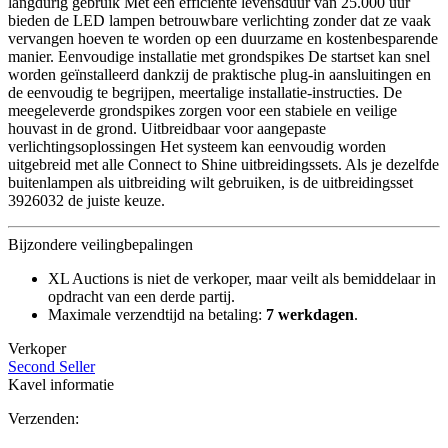
langdurig gebruik Met een efficiënte levensduur van 25.000 uur
bieden de LED lampen betrouwbare verlichting zonder dat ze vaak
vervangen hoeven te worden op een duurzame en kostenbesparende
manier. Eenvoudige installatie met grondspikes De startset kan snel
worden geïnstalleerd dankzij de praktische plug-in aansluitingen en
de eenvoudig te begrijpen, meertalige installatie-instructies. De
meegeleverde grondspikes zorgen voor een stabiele en veilige
houvast in de grond. Uitbreidbaar voor aangepaste
verlichtingsoplossingen Het systeem kan eenvoudig worden
uitgebreid met alle Connect to Shine uitbreidingssets. Als je dezelfde
buitenlampen als uitbreiding wilt gebruiken, is de uitbreidingsset
3926032 de juiste keuze.
Bijzondere veilingbepalingen
XL Auctions is niet de verkoper, maar veilt als bemiddelaar in
opdracht van een derde partij.
Maximale verzendtijd na betaling:
7 werkdagen
.
Verkoper
Second Seller
Kavel informatie
Verzenden: