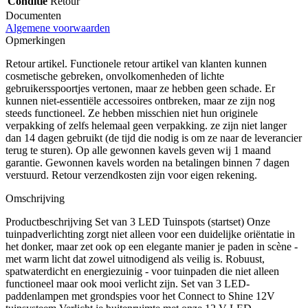
Conditie
Retour
Documenten
Algemene voorwaarden
Opmerkingen
Retour artikel. Functionele retour artikel van klanten kunnen
cosmetische gebreken, onvolkomenheden of lichte
gebruikersspoortjes vertonen, maar ze hebben geen schade. Er
kunnen niet-essentiële accessoires ontbreken, maar ze zijn nog
steeds functioneel. Ze hebben misschien niet hun originele
verpakking of zelfs helemaal geen verpakking. ze zijn niet langer
dan 14 dagen gebruikt (de tijd die nodig is om ze naar de leverancier
terug te sturen). Op alle gewonnen kavels geven wij 1 maand
garantie. Gewonnen kavels worden na betalingen binnen 7 dagen
verstuurd. Retour verzendkosten zijn voor eigen rekening.
Omschrijving
Productbeschrijving Set van 3 LED Tuinspots (startset) Onze
tuinpadverlichting zorgt niet alleen voor een duidelijke oriëntatie in
het donker, maar zet ook op een elegante manier je paden in scène -
met warm licht dat zowel uitnodigend als veilig is. Robuust,
spatwaterdicht en energiezuinig - voor tuinpaden die niet alleen
functioneel maar ook mooi verlicht zijn. Set van 3 LED-
paddenlampen met grondspies voor het Connect to Shine 12V