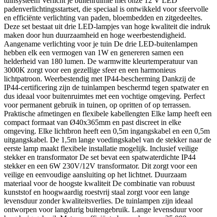
tuinsysteem Verlicht je buitenruimte met onze 12 V LED
padenverlichtingsstartset, die speciaal is ontwikkeld voor sfeervolle
en efficiënte verlichting van paden, bloembedden en zitgedeeltes.
Deze set bestaat uit drie LED-lampjes van hoge kwaliteit die indruk
maken door hun duurzaamheid en hoge weerbestendigheid.
Aangename verlichting voor je tuin De drie LED-buitenlampen
hebben elk een vermogen van 1W en genereren samen een
helderheid van 180 lumen. De warmwitte kleurtemperatuur van
3000K zorgt voor een gezellige sfeer en een harmonieus
lichtpatroon. Weerbestendig met IP44-bescherming Dankzij de
IP44-certificering zijn de tuinlampen beschermd tegen spatwater en
dus ideaal voor buitenruimtes met een vochtige omgeving. Perfect
voor permanent gebruik in tuinen, op opritten of op terrassen.
Praktische afmetingen en flexibele kabellengten Elke lamp heeft een
compact formaat van Ø40x365mm en past discreet in elke
omgeving. Elke lichtbron heeft een 0,5m ingangskabel en een 0,5m
uitgangskabel. De 1,5m lange voedingskabel van de stekker naar de
eerste lamp maakt flexibele installatie mogelijk. Inclusief veilige
stekker en transformator De set bevat een spatwaterdichte IP44
stekker en een 6W 230V/12V transformator. Dit zorgt voor een
veilige en eenvoudige aansluiting op het lichtnet. Duurzaam
materiaal voor de hoogste kwaliteit De combinatie van robuust
kunststof en hoogwaardig roestvrij staal zorgt voor een lange
levensduur zonder kwaliteitsverlies. De tuinlampen zijn ideaal
ontworpen voor langdurig buitengebruik. Lange levensduur voor