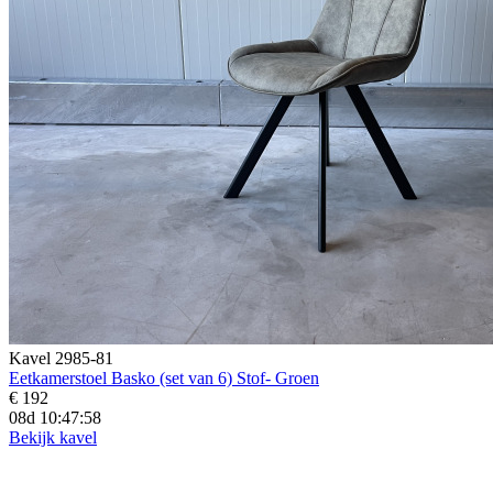
Kavel 2985-81
Eetkamerstoel Basko (set van 6) Stof- Groen
€ 192
08d 10:47:56
Bekijk kavel