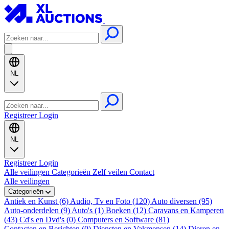
NL
Registreer
Login
NL
Registreer
Login
Alle veilingen
Categorieën
Zelf veilen
Contact
Alle veilingen
Categorieën
Antiek en Kunst (6)
Audio, Tv en Foto (120)
Auto diversen (95)
Auto-onderdelen (9)
Auto's (1)
Boeken (12)
Caravans en Kamperen
(43)
Cd's en Dvd's (0)
Computers en Software (81)
Contacten en Berichten (0)
Diensten en Vakmensen (14)
Dieren en