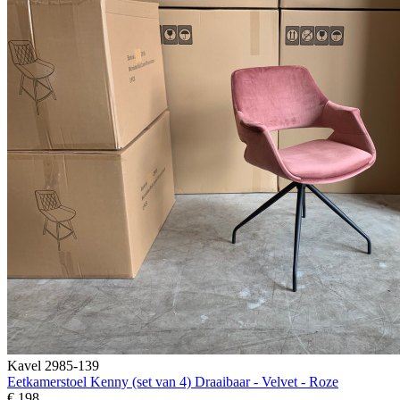
Kavel 2985-139
Eetkamerstoel Kenny (set van 4) Draaibaar - Velvet - Roze
€ 198