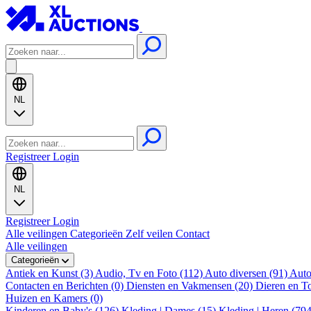
NL
Registreer
Login
NL
Registreer
Login
Alle veilingen
Categorieën
Zelf veilen
Contact
Alle veilingen
Categorieën
Antiek en Kunst (3)
Audio, Tv en Foto (112)
Auto diversen (91)
Auto
Contacten en Berichten (0)
Diensten en Vakmensen (20)
Dieren en T
Huizen en Kamers (0)
Kinderen en Baby's (126)
Kleding | Dames (15)
Kleding | Heren (79