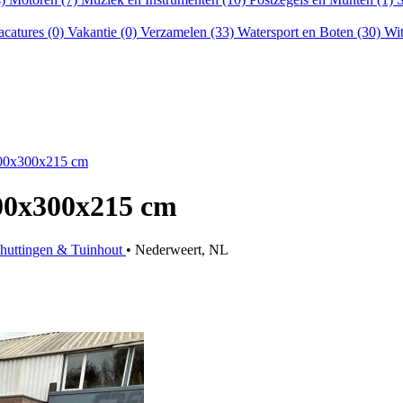
acatures (0)
Vakantie (0)
Verzamelen (33)
Watersport en Boten (30)
Wit
00x300x215 cm
00x300x215 cm
chuttingen & Tuinhout
• Nederweert, NL