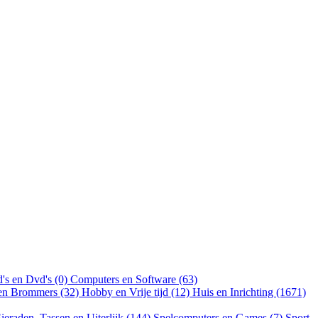
's en Dvd's (0)
Computers en Software (63)
 en Brommers (32)
Hobby en Vrije tijd (12)
Huis en Inrichting (1671)
ieraden, Tassen en Uiterlijk (144)
Spelcomputers en Games (7)
Sport