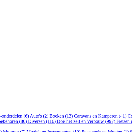
-onderdelen (6)
Auto's (2)
Boeken (13)
Caravans en Kamperen (41)
Cd
oebehoren (86)
Diversen (116)
Doe-het-zelf en Verbouw (997)
Fietsen
4)
Motoren (7)
Muziek en Instrumenten (10)
Postzegels en Munten (1)
S