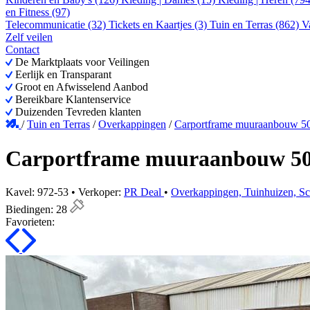
en Fitness (97)
Telecommunicatie (32)
Tickets en Kaartjes (3)
Tuin en Terras (862)
V
Zelf veilen
Contact
De Marktplaats voor Veilingen
Eerlijk en Transparant
Groot en Afwisselend Aanbod
Bereikbare Klantenservice
Duizenden Tevreden klanten
/
Tuin en Terras
/
Overkappingen
/
Carportframe muuraanbouw 5
Carportframe muuraanbouw 5
Kavel: 972-53 • Verkoper:
PR Deal
•
Overkappingen, Tuinhuizen, S
Biedingen:
28
Favorieten: