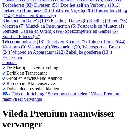
Toebehoren (83)
Diversen (58)
Doe-het-zelf en Verbouw (1012)
Fietsen en Brommers (25)
Hobby en Vrije tijd (8)
Huis en Inrichting
(1149)
Huizen en Kamers (0)
Kinderen en Baby's (107)
Kleding | Dames (8)
Kleding | Heren (76)
Motoren (7)
Muziek en Instrumenten (6)
Postzegels en Munten (1)
Sieraden, Tassen en Uiterlijk (99)
Spelcomputers en Games (5)
Sport en Fitness (67)
Telecommunicatie (18)
Tickets en Kaartjes (5)
Tuin en Terras (644)
Vacatures (0)
Vakantie (0)
Verzamelen (29)
Watersport en Boten
(24)
Witgoed en Apparatuur (212)
Zakelijke goederen (134)
Zelf veilen
Contact
De Marktplaats voor Veilingen
Eerlijk en Transparant
Groot en Afwisselend Aanbod
Bereikbare Klantenservice
Duizenden Tevreden klanten
/
Huis en Inrichting
/
Schoonmaakartikelen
/
Vileda Premium
raamwisser vervanger
Vileda Premium raamwisser
vervanger