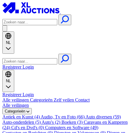
NL
Registreer
Login
NL
Registreer
Login
Alle veilingen
Categorieën
Zelf veilen
Contact
Alle veilingen
Categorieën
Antiek en Kunst (4)
Audio, Tv en Foto (66)
Auto diversen (59)
Auto-onderdelen (5)
Auto's (2)
Boeken (3)
Caravans en Kamperen
(24)
Cd's en Dvd's (0)
Computers en Software (49)
Contacten en Berichten (0)
Diensten en Vakmensen (9)
Dieren en