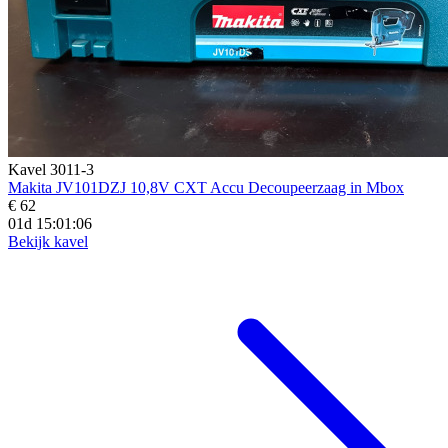
Kavel 3011-3
Makita JV101DZJ 10,8V CXT Accu Decoupeerzaag in Mbox
€ 62
01d 15:01:04
Bekijk kavel