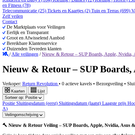
en Fitness (78)
Telecommunicatie (25)
Tickets en Kaartjes (2)
Tuin en Terras (699)
V
Zelf veilen
Contact
De Marktplaats voor Veilingen
Eerlijk en Transparant
Groot en Afwisselend Aanbod
Bereikbare Klantenservice
Duizenden Tevreden klanten
/
Alle veilingen
/
Nieuw & Retour – SUP Boards, Apple, Nvidia,
Nieuw & Retour – SUP Boards, 
Verkoper:
Return Revolution
•
0 actieve kavels
•
Bezorgveiling
• Slu
Kaarten
Lijst
Sorteer op:
Positie
Positie
Sluitingsdatum (eerst)
Sluitingsdatum (laatst)
Laagste prijs
Hoo
A)
Veilingomschrijving
🔨 Nieuw & Retour Veiling – SUP Boards, Apple, Nvidia, Asus 