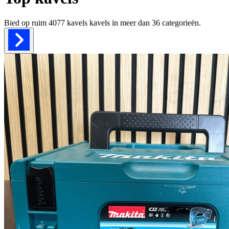
Bied op ruim
4077 kavels
kavels in meer dan
36
categorieën.