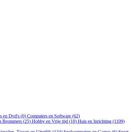
s en Dvd's (0)
Computers en Software (62)
en Brommers (25)
Hobby en Vrije tijd (10)
Huis en Inrichting (1109)
ieraden, Tassen en Uiterlijk (134)
Spelcomputers en Games (6)
Sport