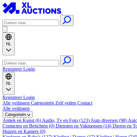
NL
Registreer
Login
NL
Registreer
Login
Alle veilingen
Categorieën
Zelf veilen
Contact
Alle veilingen
Categorieën
Antiek en Kunst (6)
Audio, Tv en Foto (123)
Auto diversen (98)
Auto
Contacten en Berichten (0)
Diensten en Vakmensen (14)
Dieren en T
Huizen en Kamers (0)
Kinderen en Baby's (127)
Kleding | Dames (17)
Kleding | Heren (74