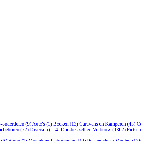
-onderdelen (9)
Auto's (1)
Boeken (13)
Caravans en Kamperen (43)
Cd
oebehoren (72)
Diversen (114)
Doe-het-zelf en Verbouw (1302)
Fietse
5)
Motoren (7)
Muziek en Instrumenten (13)
Postzegels en Munten (1)
S