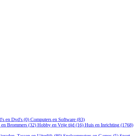
's en Dvd's (0)
Computers en Software (83)
n en Brommers (32)
Hobby en Vrije tijd (16)
Huis en Inrichting (1768)
ieraden, Tassen en Uiterlijk (80)
Spelcomputers en Games (5)
Sport