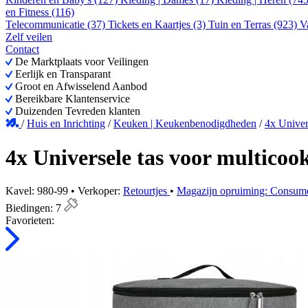
en Fitness (116)
Telecommunicatie (37)
Tickets en Kaartjes (3)
Tuin en Terras (923)
V
Zelf veilen
Contact
De Marktplaats voor Veilingen
Eerlijk en Transparant
Groot en Afwisselend Aanbod
Bereikbare Klantenservice
Duizenden Tevreden klanten
/
Huis en Inrichting
/
Keuken | Keukenbenodigdheden
/
4x Univers
4x Universele tas voor multicook
Kavel: 980-99 • Verkoper:
Retourtjes
•
Magazijn opruiming: Consum
Biedingen:
7
Favorieten: