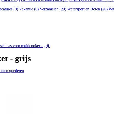
acatures (0)
Vakantie (0)
Verzamelen (29)
Watersport en Boten (20)
Wit
ele tas voor multicooker - grijs
er - grijs
enten goederen