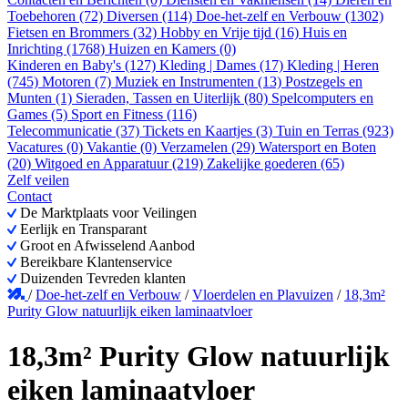
Toebehoren (72)
Diversen (114)
Doe-het-zelf en Verbouw (1302)
Fietsen en Brommers (32)
Hobby en Vrije tijd (16)
Huis en
Inrichting (1768)
Huizen en Kamers (0)
Kinderen en Baby's (127)
Kleding | Dames (17)
Kleding | Heren
(745)
Motoren (7)
Muziek en Instrumenten (13)
Postzegels en
Munten (1)
Sieraden, Tassen en Uiterlijk (80)
Spelcomputers en
Games (5)
Sport en Fitness (116)
Telecommunicatie (37)
Tickets en Kaartjes (3)
Tuin en Terras (923)
Vacatures (0)
Vakantie (0)
Verzamelen (29)
Watersport en Boten
(20)
Witgoed en Apparatuur (219)
Zakelijke goederen (65)
Zelf veilen
Contact
De Marktplaats voor Veilingen
Eerlijk en Transparant
Groot en Afwisselend Aanbod
Bereikbare Klantenservice
Duizenden Tevreden klanten
/
Doe-het-zelf en Verbouw
/
Vloerdelen en Plavuizen
/
18,3m²
Purity Glow natuurlijk eiken laminaatvloer
18,3m² Purity Glow natuurlijk
eiken laminaatvloer