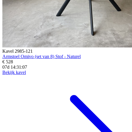
Kavel 2985-121
Armstoel Omivo (set van 8) Stof - Naturel
€ 528
07d 14:31:04
Bekijk kavel