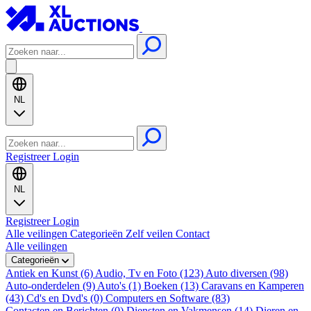
NL
Registreer
Login
NL
Registreer
Login
Alle veilingen
Categorieën
Zelf veilen
Contact
Alle veilingen
Categorieën
Antiek en Kunst (6)
Audio, Tv en Foto (123)
Auto diversen (98)
Auto-onderdelen (9)
Auto's (1)
Boeken (13)
Caravans en Kamperen
(43)
Cd's en Dvd's (0)
Computers en Software (83)
Contacten en Berichten (0)
Diensten en Vakmensen (14)
Dieren en