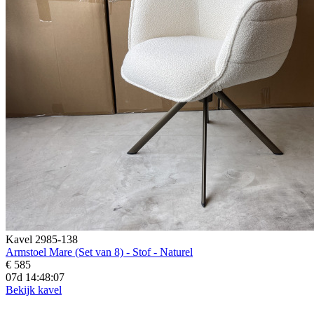
Kavel 2985-138
Armstoel Mare (Set van 8) - Stof - Naturel
€ 585
07d 14:48:04
Bekijk kavel