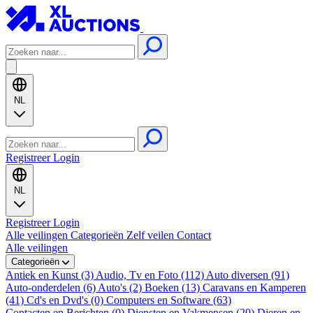
NL
Registreer
Login
NL
Registreer
Login
Alle veilingen
Categorieën
Zelf veilen
Contact
Alle veilingen
Categorieën
Antiek en Kunst (3)
Audio, Tv en Foto (112)
Auto diversen (91)
Auto-onderdelen (6)
Auto's (2)
Boeken (13)
Caravans en Kamperen
(41)
Cd's en Dvd's (0)
Computers en Software (63)
Contacten en Berichten (0)
Diensten en Vakmensen (20)
Dieren en