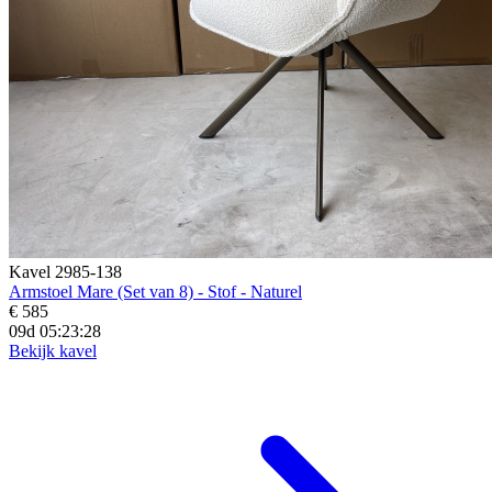
Kavel 2985-138
Armstoel Mare (Set van 8) - Stof - Naturel
€ 585
09d 05:23:27
Bekijk kavel