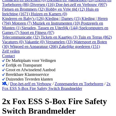
Toebehoren (86)
Diversen (116)
Doe-het-zelf en Verbouw (997)
Fietsen en Brommers (32)
Hobby en Vrije tijd (12)
Huis en
Inrichting (1671)
Huizen en Kamers (0)
Kinderen en Baby's (126)
Kleding | Dames (15)
Kleding | Heren
(794)
Motoren (7)
Muziek en Instrumenten (10)
Postzegels en
Munten (1)
Sieraden, Tassen en Uiterlijk (144)
Spelcomputers en
Games (7)
Sport en Fitness (97)
Telecommunicatie (32)
Tickets en Kaartjes (3)
Tuin en Terras (862)
Vacatures (0)
Vakantie (0)
Verzamelen (33)
Watersport en Boten
(30)
Witgoed en Apparatuur (266)
Zakelijke goederen (151)
Zelf veilen
Contact
De Marktplaats voor Veilingen
Eerlijk en Transparant
Groot en Afwisselend Aanbod
Bereikbare Klantenservice
Duizenden Tevreden klanten
/
Doe-het-zelf en Verbouw
/
Zonnepanelen en Toebehoren
/
2x
Fox ESS S-Box Fire Safety Switch Brandmelder
2x Fox ESS S-Box Fire Safety
Switch Brandmelder