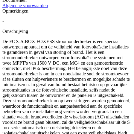
Documenten
Algemene voorwaarden
Opmerkingen
-
Omschrijving
De FOX-S-BOX FOXESS stroomonderbreker is een speciaal
ontworpen apparaat om de veiligheid van fotovoltaïsche installaties
te garanderen in geval van storing of brand. Het is een
stroomonderbreker ontworpen voor fotovoltaïsche systemen met
twee MPPT's van 1500 V DC, een MC4 en een gemotoriseerde
connector, met IP66-bescherming. Het belangrijkste doel van deze
stroomonderbreker is om in een noodsituatie snel de stroomtoevoer
af te sluiten om hulpverleners te beschermen en mogelijke schade te
minimaliseren. In geval van brand bestaat het risico op gevaarlijke
stroomsituaties in de fotovoltaïsche installatie, zelfs nadat de
gelijkstroom tussen de omvormer en de panelen is uitgeschakeld.
Deze stroomonderbreker kan op twee stringers worden gemonteerd,
waardoor de functionaliteit en aanpasbaarheid aan de specifieke
behoeften van de installatie nog verder worden vergroot. In een
situatie waarin brandweerlieden de wisselstroom (AC) uitschakelen
voordat ze brand gaan blussen, zal de veiligheidsschakelaar uit de S-
box serie automatisch een netstoring detecteren en de
isolatieschakelaar uitschakelen, wat een extra veiligheidslaag biedt.