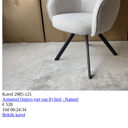
Kavel 2985-121
Armstoel Omivo (set van 8) Stof - Naturel
€ 528
10d 06:24:33
Bekijk kavel