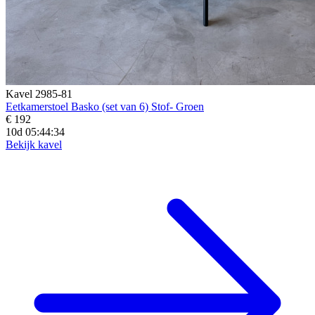
Kavel 2985-81
Eetkamerstoel Basko (set van 6) Stof- Groen
€ 192
10d 05:44:33
Bekijk kavel