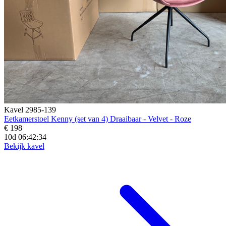
Kavel 2985-139
Eetkamerstoel Kenny (set van 4) Draaibaar - Velvet - Roze
€ 198
10d 06:42:33
Bekijk kavel