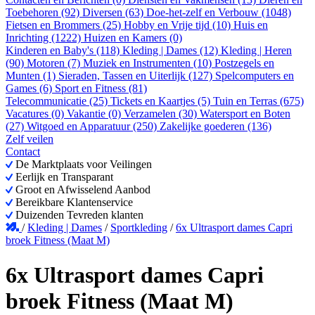
Toebehoren (92)
Diversen (63)
Doe-het-zelf en Verbouw (1048)
Fietsen en Brommers (25)
Hobby en Vrije tijd (10)
Huis en
Inrichting (1222)
Huizen en Kamers (0)
Kinderen en Baby's (118)
Kleding | Dames (12)
Kleding | Heren
(90)
Motoren (7)
Muziek en Instrumenten (10)
Postzegels en
Munten (1)
Sieraden, Tassen en Uiterlijk (127)
Spelcomputers en
Games (6)
Sport en Fitness (81)
Telecommunicatie (25)
Tickets en Kaartjes (5)
Tuin en Terras (675)
Vacatures (0)
Vakantie (0)
Verzamelen (30)
Watersport en Boten
(27)
Witgoed en Apparatuur (250)
Zakelijke goederen (136)
Zelf veilen
Contact
De Marktplaats voor Veilingen
Eerlijk en Transparant
Groot en Afwisselend Aanbod
Bereikbare Klantenservice
Duizenden Tevreden klanten
/
Kleding | Dames
/
Sportkleding
/
6x Ultrasport dames Capri
broek Fitness (Maat M)
6x Ultrasport dames Capri
broek Fitness (Maat M)