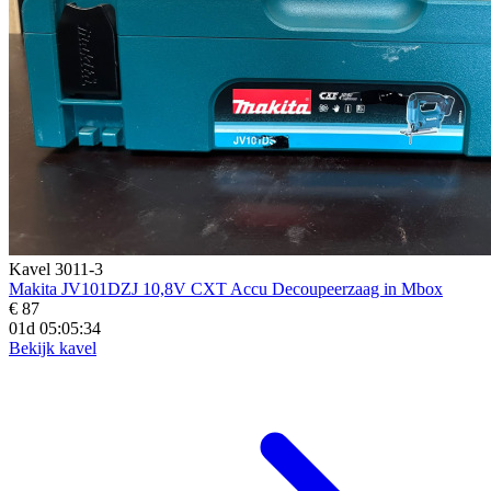
Kavel 3011-3
Makita JV101DZJ 10,8V CXT Accu Decoupeerzaag in Mbox
€ 87
01d 05:05:33
Bekijk kavel