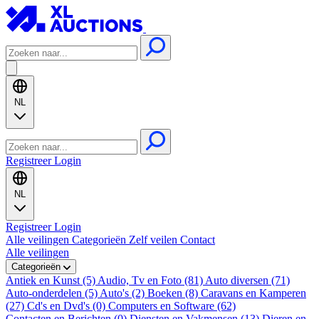
NL
Registreer
Login
NL
Registreer
Login
Alle veilingen
Categorieën
Zelf veilen
Contact
Alle veilingen
Categorieën
Antiek en Kunst (5)
Audio, Tv en Foto (81)
Auto diversen (71)
Auto-onderdelen (5)
Auto's (2)
Boeken (8)
Caravans en Kamperen
(27)
Cd's en Dvd's (0)
Computers en Software (62)
Contacten en Berichten (0)
Diensten en Vakmensen (13)
Dieren en