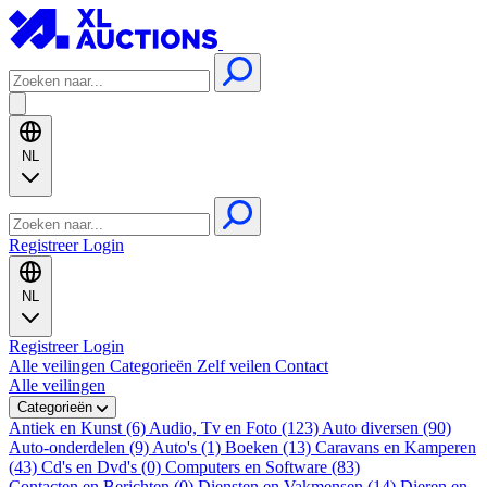
NL
Registreer
Login
NL
Registreer
Login
Alle veilingen
Categorieën
Zelf veilen
Contact
Alle veilingen
Categorieën
Antiek en Kunst (6)
Audio, Tv en Foto (123)
Auto diversen (90)
Auto-onderdelen (9)
Auto's (1)
Boeken (13)
Caravans en Kamperen
(43)
Cd's en Dvd's (0)
Computers en Software (83)
Contacten en Berichten (0)
Diensten en Vakmensen (14)
Dieren en