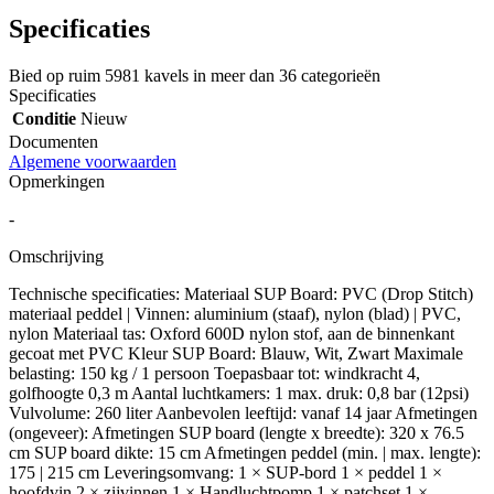
Specificaties
Bied op ruim
5981 kavels
in meer dan
36 categorieën
Specificaties
Conditie
Nieuw
Documenten
Algemene voorwaarden
Opmerkingen
-
Omschrijving
Technische specificaties: Materiaal SUP Board: PVC (Drop Stitch)
materiaal peddel | Vinnen: aluminium (staaf), nylon (blad) | PVC,
nylon Materiaal tas: Oxford 600D nylon stof, aan de binnenkant
gecoat met PVC Kleur SUP Board: Blauw, Wit, Zwart Maximale
belasting: 150 kg / 1 persoon Toepasbaar tot: windkracht 4,
golfhoogte 0,3 m Aantal luchtkamers: 1 max. druk: 0,8 bar (12psi)
Vulvolume: 260 liter Aanbevolen leeftijd: vanaf 14 jaar Afmetingen
(ongeveer): Afmetingen SUP board (lengte x breedte): 320 x 76.5
cm SUP board dikte: 15 cm Afmetingen peddel (min. | max. lengte):
175 | 215 cm Leveringsomvang: 1 × SUP-bord 1 × peddel 1 ×
hoofdvin 2 × zijvinnen 1 × Handluchtpomp 1 × patchset 1 ×