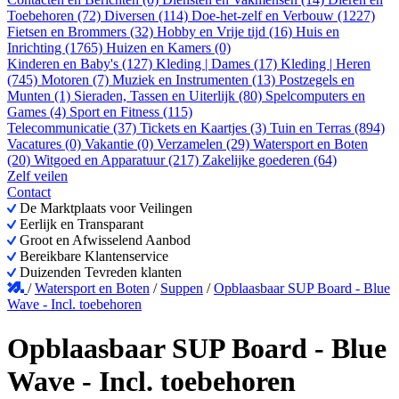
Toebehoren (72)
Diversen (114)
Doe-het-zelf en Verbouw (1227)
Fietsen en Brommers (32)
Hobby en Vrije tijd (16)
Huis en
Inrichting (1765)
Huizen en Kamers (0)
Kinderen en Baby's (127)
Kleding | Dames (17)
Kleding | Heren
(745)
Motoren (7)
Muziek en Instrumenten (13)
Postzegels en
Munten (1)
Sieraden, Tassen en Uiterlijk (80)
Spelcomputers en
Games (4)
Sport en Fitness (115)
Telecommunicatie (37)
Tickets en Kaartjes (3)
Tuin en Terras (894)
Vacatures (0)
Vakantie (0)
Verzamelen (29)
Watersport en Boten
(20)
Witgoed en Apparatuur (217)
Zakelijke goederen (64)
Zelf veilen
Contact
De Marktplaats voor Veilingen
Eerlijk en Transparant
Groot en Afwisselend Aanbod
Bereikbare Klantenservice
Duizenden Tevreden klanten
/
Watersport en Boten
/
Suppen
/
Opblaasbaar SUP Board - Blue
Wave - Incl. toebehoren
Opblaasbaar SUP Board - Blue
Wave - Incl. toebehoren