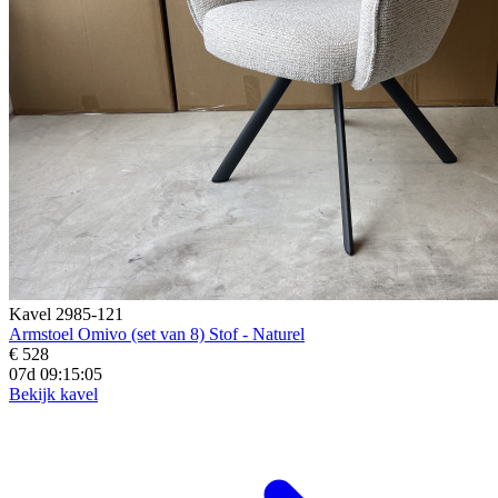
Kavel 2985-121
Armstoel Omivo (set van 8) Stof - Naturel
€ 528
07d 09:15:04
Bekijk kavel