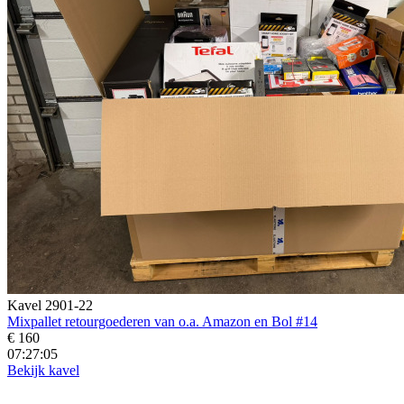
Kavel 2901-22
Mixpallet retourgoederen van o.a. Amazon en Bol #14
€ 160
07:27:04
Bekijk kavel