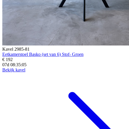
Kavel 2985-81
Eetkamerstoel Basko (set van 6) Stof- Groen
€ 192
07d 08:35:04
Bekijk kavel