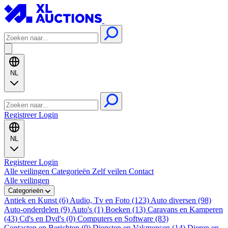
NL
Registreer
Login
NL
Registreer
Login
Alle veilingen
Categorieën
Zelf veilen
Contact
Alle veilingen
Categorieën
Antiek en Kunst (6)
Audio, Tv en Foto (123)
Auto diversen (98)
Auto-onderdelen (9)
Auto's (1)
Boeken (13)
Caravans en Kamperen
(43)
Cd's en Dvd's (0)
Computers en Software (83)
Contacten en Berichten (0)
Diensten en Vakmensen (14)
Dieren en