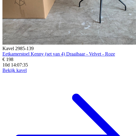
Kavel 2985-139
Eetkamerstoel Kenny (set van 4) Draaibaar - Velvet - Roze
€ 198
10d 14:07:33
Bekijk kavel