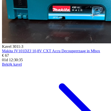
Kavel 3011-3
Makita JV101DZJ 10,8V CXT Accu Decoupeerzaag in Mbox
€ 67
01d 12:30:33
Bekijk kavel