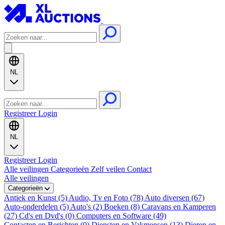
NL
Registreer
Login
NL
Registreer
Login
Alle veilingen
Categorieën
Zelf veilen
Contact
Alle veilingen
Categorieën
Antiek en Kunst (5)
Audio, Tv en Foto (78)
Auto diversen (67)
Auto-onderdelen (5)
Auto's (2)
Boeken (8)
Caravans en Kamperen
(27)
Cd's en Dvd's (0)
Computers en Software (49)
Contacten en Berichten (0)
Diensten en Vakmensen (13)
Dieren en