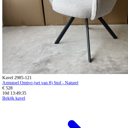
Kavel 2985-121
Armstoel Omivo (set van 8) Stof - Naturel
€ 528
10d 13:49:33
Bekijk kavel