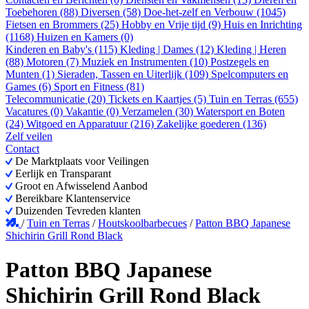
Toebehoren (88)
Diversen (58)
Doe-het-zelf en Verbouw (1045)
Fietsen en Brommers (25)
Hobby en Vrije tijd (9)
Huis en Inrichting
(1168)
Huizen en Kamers (0)
Kinderen en Baby's (115)
Kleding | Dames (12)
Kleding | Heren
(88)
Motoren (7)
Muziek en Instrumenten (10)
Postzegels en
Munten (1)
Sieraden, Tassen en Uiterlijk (109)
Spelcomputers en
Games (6)
Sport en Fitness (81)
Telecommunicatie (20)
Tickets en Kaartjes (5)
Tuin en Terras (655)
Vacatures (0)
Vakantie (0)
Verzamelen (30)
Watersport en Boten
(24)
Witgoed en Apparatuur (216)
Zakelijke goederen (136)
Zelf veilen
Contact
De Marktplaats voor Veilingen
Eerlijk en Transparant
Groot en Afwisselend Aanbod
Bereikbare Klantenservice
Duizenden Tevreden klanten
/
Tuin en Terras
/
Houtskoolbarbecues
/
Patton BBQ Japanese
Shichirin Grill Rond Black
Patton BBQ Japanese
Shichirin Grill Rond Black