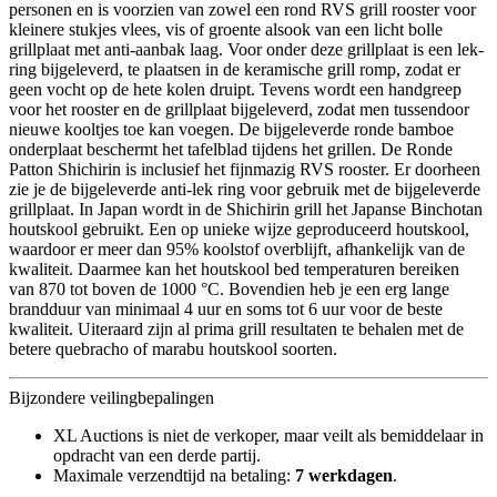
personen en is voorzien van zowel een rond RVS grill rooster voor
kleinere stukjes vlees, vis of groente alsook van een licht bolle
grillplaat met anti-aanbak laag. Voor onder deze grillplaat is een lek-
ring bijgeleverd, te plaatsen in de keramische grill romp, zodat er
geen vocht op de hete kolen druipt. Tevens wordt een handgreep
voor het rooster en de grillplaat bijgeleverd, zodat men tussendoor
nieuwe kooltjes toe kan voegen. De bijgeleverde ronde bamboe
onderplaat beschermt het tafelblad tijdens het grillen. De Ronde
Patton Shichirin is inclusief het fijnmazig RVS rooster. Er doorheen
zie je de bijgeleverde anti-lek ring voor gebruik met de bijgeleverde
grillplaat. In Japan wordt in de Shichirin grill het Japanse Binchotan
houtskool gebruikt. Een op unieke wijze geproduceerd houtskool,
waardoor er meer dan 95% koolstof overblijft, afhankelijk van de
kwaliteit. Daarmee kan het houtskool bed temperaturen bereiken
van 870 tot boven de 1000 °C. Bovendien heb je een erg lange
brandduur van minimaal 4 uur en soms tot 6 uur voor de beste
kwaliteit. Uiteraard zijn al prima grill resultaten te behalen met de
betere quebracho of marabu houtskool soorten.
Bijzondere veilingbepalingen
XL Auctions is niet de verkoper, maar veilt als bemiddelaar in
opdracht van een derde partij.
Maximale verzendtijd na betaling:
7 werkdagen
.