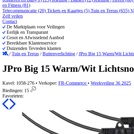
en Fitness (81)
Telecommunicatie (20)
Tickets en Kaartjes (5)
Tuin en Terras (655)
V
Zelf veilen
Contact
De Marktplaats voor Veilingen
Eerlijk en Transparant
Groot en Afwisselend Aanbod
Bereikbare Klantenservice
Duizenden Tevreden klanten
/
Tuin en Terras
/
Buitenverlichting
/
JPro Big 15 Warm/Wit Lichts
JPro Big 15 Warm/Wit Lichtsno
Kavel: 1058-276 • Verkoper:
FR-Commerce
•
Weekveiling 36 2025
Biedingen:
15
Favorieten: