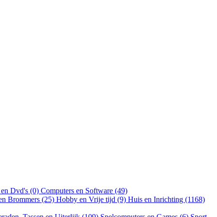
 en Dvd's (0)
Computers en Software (49)
 en Brommers (25)
Hobby en Vrije tijd (9)
Huis en Inrichting (1168)
eraden, Tassen en Uiterlijk (109)
Spelcomputers en Games (6)
Sport