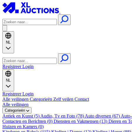
NL
Registreer
Login
NL
Registreer
Login
Alle veilingen
Categorieën
Zelf veilen
Contact
Alle veilingen
Categorieën
Antiek en Kunst (5)
Audio, Tv en Foto (78)
Auto diversen (67)
Auto-
Contacten en Berichten (0)
Diensten en Vakmensen (13)
Dieren en T
Huizen en Kamers (0)
Kinderen en Baby's (115)
Kleding | Dames (12)
Kleding | Heren (88