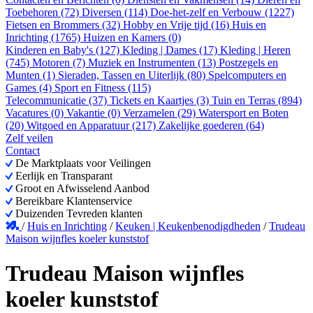
Toebehoren (72)
Diversen (114)
Doe-het-zelf en Verbouw (1227)
Fietsen en Brommers (32)
Hobby en Vrije tijd (16)
Huis en
Inrichting (1765)
Huizen en Kamers (0)
Kinderen en Baby's (127)
Kleding | Dames (17)
Kleding | Heren
(745)
Motoren (7)
Muziek en Instrumenten (13)
Postzegels en
Munten (1)
Sieraden, Tassen en Uiterlijk (80)
Spelcomputers en
Games (4)
Sport en Fitness (115)
Telecommunicatie (37)
Tickets en Kaartjes (3)
Tuin en Terras (894)
Vacatures (0)
Vakantie (0)
Verzamelen (29)
Watersport en Boten
(20)
Witgoed en Apparatuur (217)
Zakelijke goederen (64)
Zelf veilen
Contact
De Marktplaats voor Veilingen
Eerlijk en Transparant
Groot en Afwisselend Aanbod
Bereikbare Klantenservice
Duizenden Tevreden klanten
/
Huis en Inrichting
/
Keuken | Keukenbenodigdheden
/
Trudeau
Maison wijnfles koeler kunststof
Trudeau Maison wijnfles
koeler kunststof