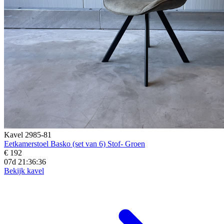
Kavel 2985-81
Eetkamerstoel Basko (set van 6) Stof- Groen
€ 192
07d 21:36:34
Bekijk kavel