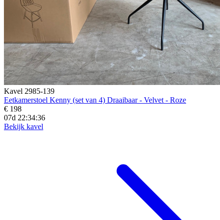
Kavel 2985-139
Eetkamerstoel Kenny (set van 4) Draaibaar - Velvet - Roze
€ 198
07d 22:34:34
Bekijk kavel