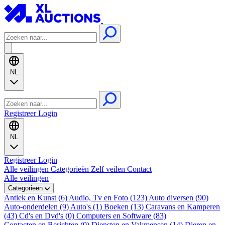
NL
Registreer
Login
NL
Registreer
Login
Alle veilingen
Categorieën
Zelf veilen
Contact
Alle veilingen
Categorieën
Antiek en Kunst (6)
Audio, Tv en Foto (123)
Auto diversen (90)
Auto-onderdelen (9)
Auto's (1)
Boeken (13)
Caravans en Kamperen
(43)
Cd's en Dvd's (0)
Computers en Software (83)
Contacten en Berichten (0)
Diensten en Vakmensen (14)
Dieren en