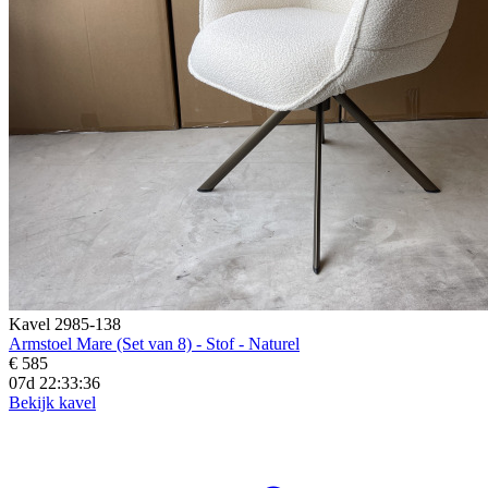
Kavel 2985-138
Armstoel Mare (Set van 8) - Stof - Naturel
€ 585
07d 22:33:34
Bekijk kavel