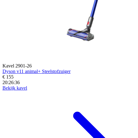
Kavel 2901-26
Dyson v11 animal+ Steelstofzuiger
€ 155
20:26:34
Bekijk kavel