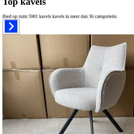
Top kavels
Bied op ruim
5981 kavels
kavels in meer dan
36
categorieën.