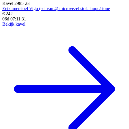
Kavel 2985-28
Eetkamerstoel Vigo (set van 4) microvezel stof- taupe/stone
€ 242
06d 07:11:29
Bekijk kavel