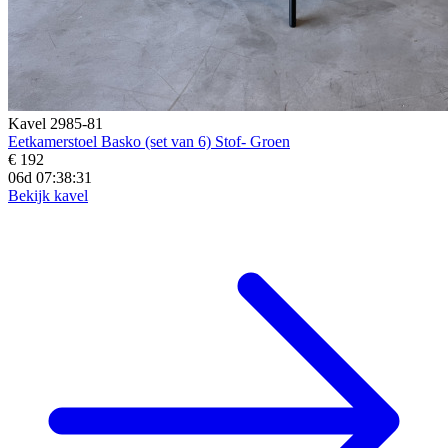
Kavel 2985-81
Eetkamerstoel Basko (set van 6) Stof- Groen
€ 192
06d 07:38:29
Bekijk kavel