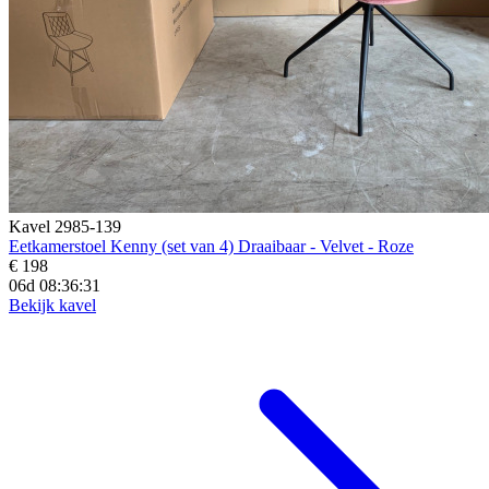
Kavel 2985-139
Eetkamerstoel Kenny (set van 4) Draaibaar - Velvet - Roze
€ 198
06d 08:36:29
Bekijk kavel