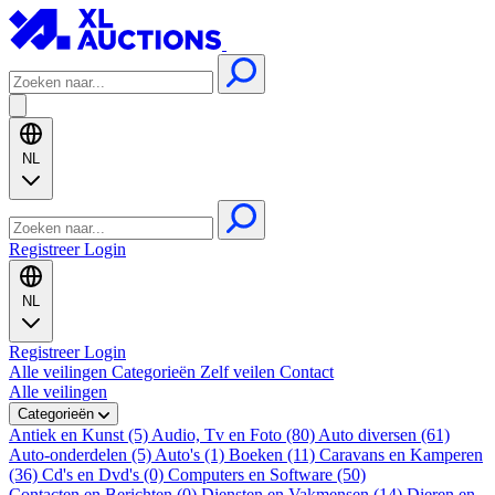
NL
Registreer
Login
NL
Registreer
Login
Alle veilingen
Categorieën
Zelf veilen
Contact
Alle veilingen
Categorieën
Antiek en Kunst (5)
Audio, Tv en Foto (80)
Auto diversen (61)
Auto-onderdelen (5)
Auto's (1)
Boeken (11)
Caravans en Kamperen
(36)
Cd's en Dvd's (0)
Computers en Software (50)
Contacten en Berichten (0)
Diensten en Vakmensen (14)
Dieren en