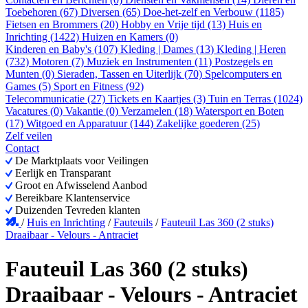
Toebehoren (67)
Diversen (65)
Doe-het-zelf en Verbouw (1185)
Fietsen en Brommers (20)
Hobby en Vrije tijd (13)
Huis en
Inrichting (1422)
Huizen en Kamers (0)
Kinderen en Baby's (107)
Kleding | Dames (13)
Kleding | Heren
(732)
Motoren (7)
Muziek en Instrumenten (11)
Postzegels en
Munten (0)
Sieraden, Tassen en Uiterlijk (70)
Spelcomputers en
Games (5)
Sport en Fitness (92)
Telecommunicatie (27)
Tickets en Kaartjes (3)
Tuin en Terras (1024)
Vacatures (0)
Vakantie (0)
Verzamelen (18)
Watersport en Boten
(17)
Witgoed en Apparatuur (144)
Zakelijke goederen (25)
Zelf veilen
Contact
De Marktplaats voor Veilingen
Eerlijk en Transparant
Groot en Afwisselend Aanbod
Bereikbare Klantenservice
Duizenden Tevreden klanten
/
Huis en Inrichting
/
Fauteuils
/
Fauteuil Las 360 (2 stuks)
Draaibaar - Velours - Antraciet
Fauteuil Las 360 (2 stuks)
Draaibaar - Velours - Antraciet