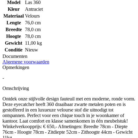
Model
Las 360
Kleur
Antraciet
Materiaal
Velours
Lengte
76,0 cm
Breedte
78,0 cm
Hoogte
78,0 cm
Gewicht
11,00 kg
Conditie
Nieuw
Documenten
Algemene voorwaarden
Opmerkingen
-
Omschrijving
Ontdek onze stijlvolle design fauteuil met een moderne, ronde vorm.
Deze eyecatcher heeft 360 draaibaar zwarte metalen poten en is
gestoffeerd in een luxueuze velourse stof die uitnodigt tot
ontspannen. Perfect voor een chique touch in je woonkamer of
kantoor. Laat comfort en klasse samenkomen in één meubelstuk!
Winkelverkoopprijs: € 650,- Afmetingen: Breedte 78cm - Diepte
76cm - Hoogte 78cm - Zitdiepte 52cm - Zithoogte 44cm - Gewicht
11kg