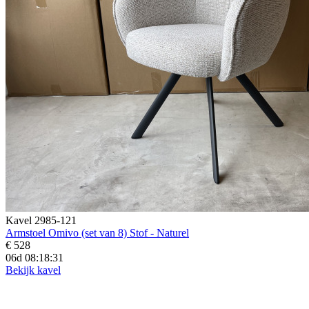
Kavel 2985-121
Armstoel Omivo (set van 8) Stof - Naturel
€ 528
06d 08:18:29
Bekijk kavel