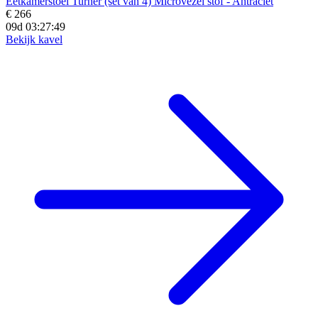
Eetkamerstoel Turner (set van 4) Microvezel stof - Antraciet
€ 266
09d 03:27:47
Bekijk kavel