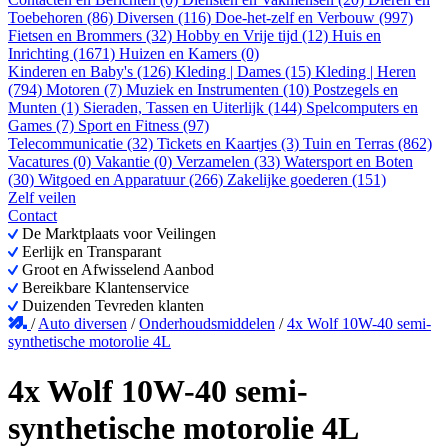
Toebehoren (86)
Diversen (116)
Doe-het-zelf en Verbouw (997)
Fietsen en Brommers (32)
Hobby en Vrije tijd (12)
Huis en
Inrichting (1671)
Huizen en Kamers (0)
Kinderen en Baby's (126)
Kleding | Dames (15)
Kleding | Heren
(794)
Motoren (7)
Muziek en Instrumenten (10)
Postzegels en
Munten (1)
Sieraden, Tassen en Uiterlijk (144)
Spelcomputers en
Games (7)
Sport en Fitness (97)
Telecommunicatie (32)
Tickets en Kaartjes (3)
Tuin en Terras (862)
Vacatures (0)
Vakantie (0)
Verzamelen (33)
Watersport en Boten
(30)
Witgoed en Apparatuur (266)
Zakelijke goederen (151)
Zelf veilen
Contact
De Marktplaats voor Veilingen
Eerlijk en Transparant
Groot en Afwisselend Aanbod
Bereikbare Klantenservice
Duizenden Tevreden klanten
/
Auto diversen
/
Onderhoudsmiddelen
/
4x Wolf 10W-40 semi-
synthetische motorolie 4L
4x Wolf 10W-40 semi-
synthetische motorolie 4L