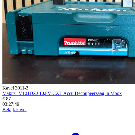
Kavel 3011-3
Makita JV101DZJ 10,8V CXT Accu Decoupeerzaag in Mbox
€ 87
03:27:47
Bekijk kavel