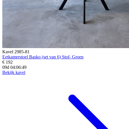
Kavel 2985-81
Eetkamerstoel Basko (set van 6) Stof- Groen
€ 192
09d 04:06:47
Bekijk kavel