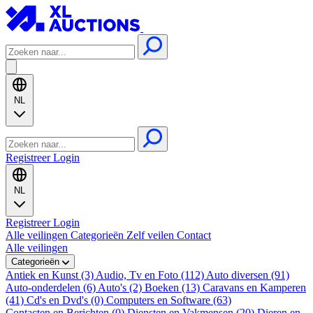
NL
Registreer
Login
NL
Registreer
Login
Alle veilingen
Categorieën
Zelf veilen
Contact
Alle veilingen
Categorieën
Antiek en Kunst (3)
Audio, Tv en Foto (112)
Auto diversen (91)
Auto-onderdelen (6)
Auto's (2)
Boeken (13)
Caravans en Kamperen
(41)
Cd's en Dvd's (0)
Computers en Software (63)
Contacten en Berichten (0)
Diensten en Vakmensen (20)
Dieren en