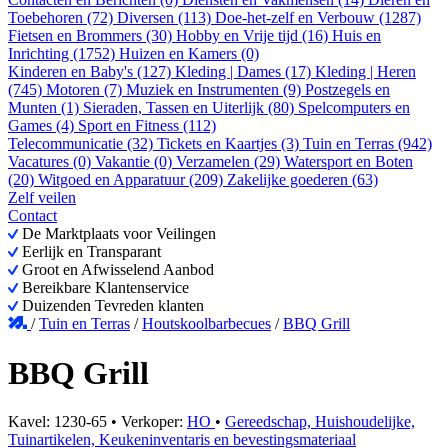
Toebehoren (72)
Diversen (113)
Doe-het-zelf en Verbouw (1287)
Fietsen en Brommers (30)
Hobby en Vrije tijd (16)
Huis en
Inrichting (1752)
Huizen en Kamers (0)
Kinderen en Baby's (127)
Kleding | Dames (17)
Kleding | Heren
(745)
Motoren (7)
Muziek en Instrumenten (9)
Postzegels en
Munten (1)
Sieraden, Tassen en Uiterlijk (80)
Spelcomputers en
Games (4)
Sport en Fitness (112)
Telecommunicatie (32)
Tickets en Kaartjes (3)
Tuin en Terras (942)
Vacatures (0)
Vakantie (0)
Verzamelen (29)
Watersport en Boten
(20)
Witgoed en Apparatuur (209)
Zakelijke goederen (63)
Zelf veilen
Contact
De Marktplaats voor Veilingen
Eerlijk en Transparant
Groot en Afwisselend Aanbod
Bereikbare Klantenservice
Duizenden Tevreden klanten
/
Tuin en Terras
/
Houtskoolbarbecues
/
BBQ Grill
BBQ Grill
Kavel: 1230-65 • Verkoper:
HO
•
Gereedschap, Huishoudelijke,
Tuinartikelen, Keukeninventaris en bevestingsmateriaal