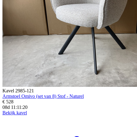
Kavel 2985-121
Armstoel Omivo (set van 8) Stof - Naturel
€ 528
08d 11:11:19
Bekijk kavel