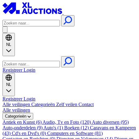
NL
Registreer
Login
NL
Registreer
Login
Alle veilingen
Categorieën
Zelf veilen
Contact
Alle veilingen
Categorieën
Antiek en Kunst (6)
Audio, Tv en Foto (120)
Auto diversen (95)
Auto-onderdelen (9)
Auto's (1)
Boeken (12)
Caravans en Kamperen
(43)
Cd's en Dvd's (0)
Computers en Software (81)
Contacten en Berichten (0)
Diensten en Vakmensen (14)
Dieren en