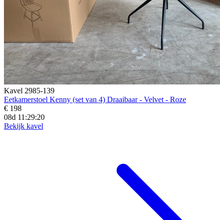
Kavel 2985-139
Eetkamerstoel Kenny (set van 4) Draaibaar - Velvet - Roze
€ 198
08d 11:29:19
Bekijk kavel