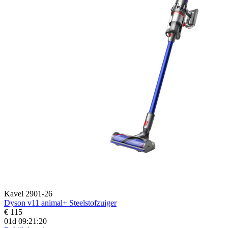
Kavel 2901-26
Dyson v11 animal+ Steelstofzuiger
€ 115
01d 09:21:19