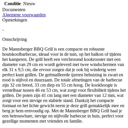
Conditie
Nieuw
Documenten
Algemene voorwaarden
Opmerkingen
-
Omschrijving
De Mannsberger BBQ Grill is een compacte en robuuste
houtskoolbarbecue, ideaal voor in de tuin, op het balkon of tijdens
het kamperen. De grill heeft een verchroomd kookrooster met een
diameter van 29 cm en wordt geleverd met twee windschermen van
elk 31 x 9,5 cm, die ervoor zorgen dat je ook bij winderig weer
perfect kunt grillen. De geëmailleerde ijzeren behuizing in zwart en
rood is stijlvol en duurzaam. De totale afmetingen van de barbecue
zijn 32 cm breed, 33 cm diep en 55 cm hoog. De kookhoogte is
verstelbaar tussen 46 en 53 cm, wat zorgt voor flexibiliteit tijdens het
grillen. De poten zijn 41 cm lang met een diameter van 12 mm, wat
zorgt voor een stevige en stabiele stand. Dankzij het compacte
formaat en het lichte gewicht neem je deze grill gemakkelijk mee en
berg je hem eenvoudig op. Met de Mannsberger BBQ Grill haal je
een betrouwbare, stevige en stijlvolle barbecue in huis, perfect voor
gezellige momenten met vrienden en familie.