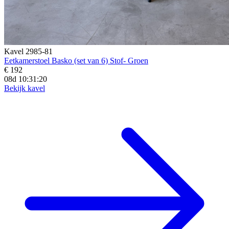
Kavel 2985-81
Eetkamerstoel Basko (set van 6) Stof- Groen
€ 192
08d 10:31:19
Bekijk kavel