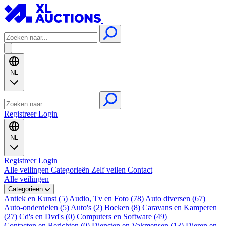
NL
Registreer
Login
NL
Registreer
Login
Alle veilingen
Categorieën
Zelf veilen
Contact
Alle veilingen
Categorieën
Antiek en Kunst (5)
Audio, Tv en Foto (78)
Auto diversen (67)
Auto-onderdelen (5)
Auto's (2)
Boeken (8)
Caravans en Kamperen
(27)
Cd's en Dvd's (0)
Computers en Software (49)
Contacten en Berichten (0)
Diensten en Vakmensen (13)
Dieren en