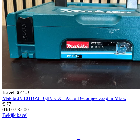
Kavel 3011-3
Makita JV101DZJ 10,8V CXT Accu Decoupeerzaag in Mbox
€ 77
01d 07:31:59
Bekijk kavel