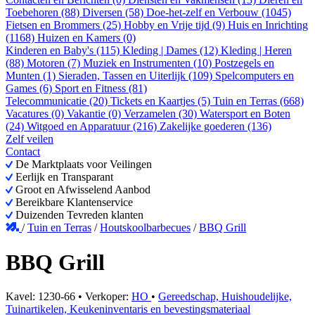
Toebehoren (88)
Diversen (58)
Doe-het-zelf en Verbouw (1045)
Fietsen en Brommers (25)
Hobby en Vrije tijd (9)
Huis en Inrichting
(1168)
Huizen en Kamers (0)
Kinderen en Baby's (115)
Kleding | Dames (12)
Kleding | Heren
(88)
Motoren (7)
Muziek en Instrumenten (10)
Postzegels en
Munten (1)
Sieraden, Tassen en Uiterlijk (109)
Spelcomputers en
Games (6)
Sport en Fitness (81)
Telecommunicatie (20)
Tickets en Kaartjes (5)
Tuin en Terras (668)
Vacatures (0)
Vakantie (0)
Verzamelen (30)
Watersport en Boten
(24)
Witgoed en Apparatuur (216)
Zakelijke goederen (136)
Zelf veilen
Contact
De Marktplaats voor Veilingen
Eerlijk en Transparant
Groot en Afwisselend Aanbod
Bereikbare Klantenservice
Duizenden Tevreden klanten
/
Tuin en Terras
/
Houtskoolbarbecues
/
BBQ Grill
BBQ Grill
Kavel: 1230-66 • Verkoper:
HO
•
Gereedschap, Huishoudelijke,
Tuinartikelen, Keukeninventaris en bevestingsmateriaal