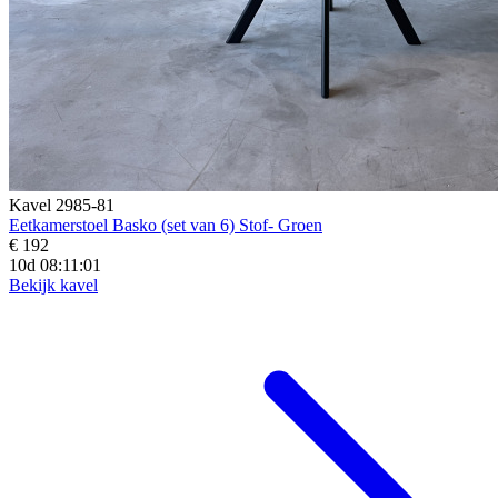
Kavel 2985-81
Eetkamerstoel Basko (set van 6) Stof- Groen
€ 192
10d 08:10:59
Bekijk kavel