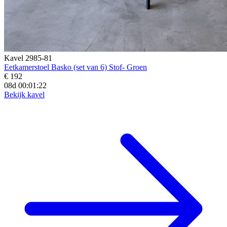
Kavel 2985-81
Eetkamerstoel Basko (set van 6) Stof- Groen
€ 192
08d 00:01:20
Bekijk kavel