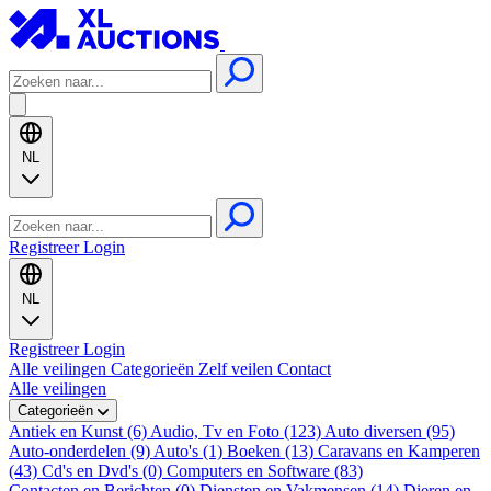
NL
Registreer
Login
NL
Registreer
Login
Alle veilingen
Categorieën
Zelf veilen
Contact
Alle veilingen
Categorieën
Antiek en Kunst (6)
Audio, Tv en Foto (123)
Auto diversen (95)
Auto-onderdelen (9)
Auto's (1)
Boeken (13)
Caravans en Kamperen
(43)
Cd's en Dvd's (0)
Computers en Software (83)
Contacten en Berichten (0)
Diensten en Vakmensen (14)
Dieren en