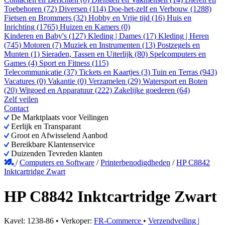
Toebehoren (72)
Diversen (114)
Doe-het-zelf en Verbouw (1288)
Fietsen en Brommers (32)
Hobby en Vrije tijd (16)
Huis en
Inrichting (1765)
Huizen en Kamers (0)
Kinderen en Baby's (127)
Kleding | Dames (17)
Kleding | Heren
(745)
Motoren (7)
Muziek en Instrumenten (13)
Postzegels en
Munten (1)
Sieraden, Tassen en Uiterlijk (80)
Spelcomputers en
Games (4)
Sport en Fitness (115)
Telecommunicatie (37)
Tickets en Kaartjes (3)
Tuin en Terras (943)
Vacatures (0)
Vakantie (0)
Verzamelen (29)
Watersport en Boten
(20)
Witgoed en Apparatuur (222)
Zakelijke goederen (64)
Zelf veilen
Contact
De Marktplaats voor Veilingen
Eerlijk en Transparant
Groot en Afwisselend Aanbod
Bereikbare Klantenservice
Duizenden Tevreden klanten
/
Computers en Software
/
Printerbenodigdheden
/
HP C8842
Inktcartridge Zwart
HP C8842 Inktcartridge Zwart
Kavel: 1238-86 • Verkoper:
FR-Commerce
•
Verzendveiling |