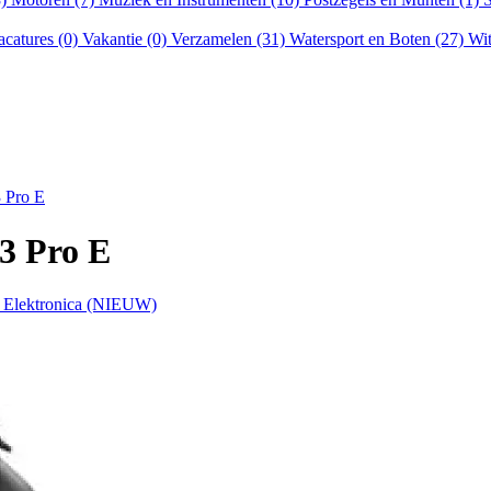
acatures (0)
Vakantie (0)
Verzamelen (31)
Watersport en Boten (27)
Wit
 Pro E
3 Pro E
& Elektronica (NIEUW)