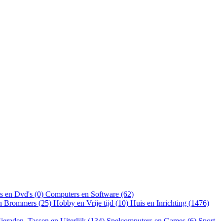
s en Dvd's (0)
Computers en Software (62)
en Brommers (25)
Hobby en Vrije tijd (10)
Huis en Inrichting (1476)
ieraden, Tassen en Uiterlijk (134)
Spelcomputers en Games (6)
Sport