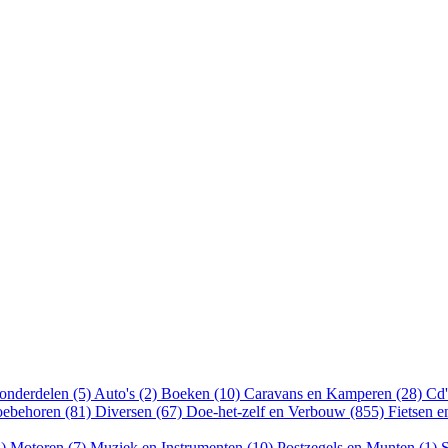
onderdelen (5)
Auto's (2)
Boeken (10)
Caravans en Kamperen (28)
Cd'
oebehoren (81)
Diversen (67)
Doe-het-zelf en Verbouw (855)
Fietsen 
8)
Motoren (7)
Muziek en Instrumenten (10)
Postzegels en Munten (1)
S