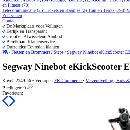
en Fitness (78)
Telecommunicatie (25)
Tickets en Kaartjes (2)
Tuin en Terras (793)
V
Zelf veilen
Contact
De Marktplaats voor Veilingen
Eerlijk en Transparant
Groot en Afwisselend Aanbod
Bereikbare Klantenservice
Duizenden Tevreden klanten
/
Fietsen en Brommers
/
Steps
/
Segway Ninebot eKickScooter E3
Segway Ninebot eKickScooter E
Kavel: 2549-56 • Verkoper:
FR-Commerce
•
Verzendveiling | Huis 
Biedingen:
9
Favorieten: