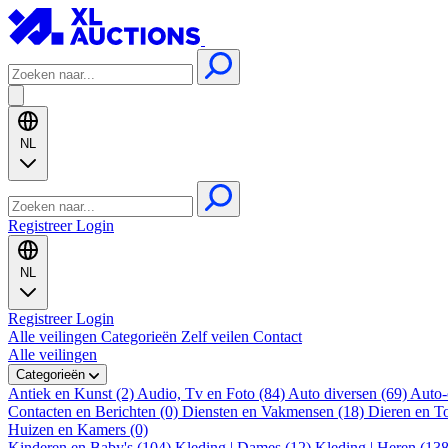
NL
Registreer
Login
NL
Registreer
Login
Alle veilingen
Categorieën
Zelf veilen
Contact
Alle veilingen
Categorieën
Antiek en Kunst (2)
Audio, Tv en Foto (84)
Auto diversen (69)
Auto-
Contacten en Berichten (0)
Diensten en Vakmensen (18)
Dieren en T
Huizen en Kamers (0)
Kinderen en Baby's (104)
Kleding | Dames (12)
Kleding | Heren (13