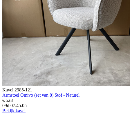
Kavel 2985-121
Armstoel Omivo (set van 8) Stof - Naturel
€ 528
09d 07:45:03
Bekijk kavel