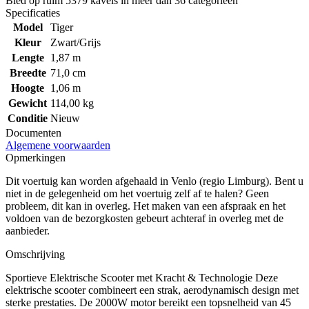
Bied op ruim
5379 kavels
in meer dan
36 categorieën
Specificaties
Model
Tiger
Kleur
Zwart/Grijs
Lengte
1,87 m
Breedte
71,0 cm
Hoogte
1,06 m
Gewicht
114,00 kg
Conditie
Nieuw
Documenten
Algemene voorwaarden
Opmerkingen
Dit voertuig kan worden afgehaald in Venlo (regio Limburg). Bent u
niet in de gelegenheid om het voertuig zelf af te halen? Geen
probleem, dit kan in overleg. Het maken van een afspraak en het
voldoen van de bezorgkosten gebeurt achteraf in overleg met de
aanbieder.
Omschrijving
Sportieve Elektrische Scooter met Kracht & Technologie Deze
elektrische scooter combineert een strak, aerodynamisch design met
sterke prestaties. De 2000W motor bereikt een topsnelheid van 45