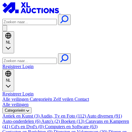
NL
Registreer
Login
NL
Registreer
Login
Alle veilingen
Categorieën
Zelf veilen
Contact
Alle veilingen
Categorieën
Antiek en Kunst (3)
Audio, Tv en Foto (112)
Auto diversen (91)
Auto-onderdelen (6)
Auto's (2)
Boeken (13)
Caravans en Kamperen
(41)
Cd's en Dvd's (0)
Computers en Software (63)
Contacten en Berichten (0)
Diensten en Vakmensen (20)
Dieren en