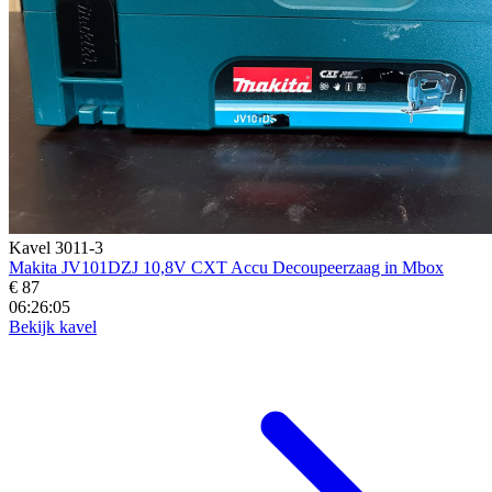
Kavel 3011-3
Makita JV101DZJ 10,8V CXT Accu Decoupeerzaag in Mbox
€ 87
06:26:04
Bekijk kavel