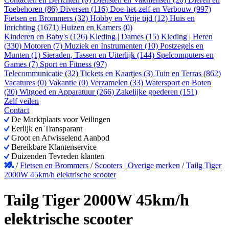
Toebehoren (86)
Diversen (116)
Doe-het-zelf en Verbouw (997)
Fietsen en Brommers (32)
Hobby en Vrije tijd (12)
Huis en
Inrichting (1671)
Huizen en Kamers (0)
Kinderen en Baby's (126)
Kleding | Dames (15)
Kleding | Heren
(330)
Motoren (7)
Muziek en Instrumenten (10)
Postzegels en
Munten (1)
Sieraden, Tassen en Uiterlijk (144)
Spelcomputers en
Games (7)
Sport en Fitness (97)
Telecommunicatie (32)
Tickets en Kaartjes (3)
Tuin en Terras (862)
Vacatures (0)
Vakantie (0)
Verzamelen (33)
Watersport en Boten
(30)
Witgoed en Apparatuur (266)
Zakelijke goederen (151)
Zelf veilen
Contact
De Marktplaats voor Veilingen
Eerlijk en Transparant
Groot en Afwisselend Aanbod
Bereikbare Klantenservice
Duizenden Tevreden klanten
/
Fietsen en Brommers
/
Scooters | Overige merken
/
Tailg Tiger
2000W 45km/h elektrische scooter
Tailg Tiger 2000W 45km/h
elektrische scooter