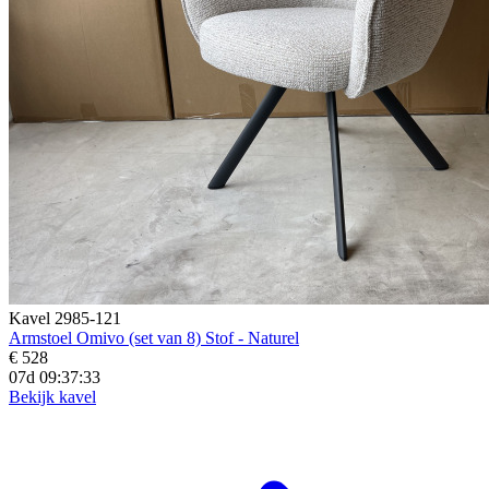
Kavel 2985-121
Armstoel Omivo (set van 8) Stof - Naturel
€ 528
07d 09:37:32
Bekijk kavel