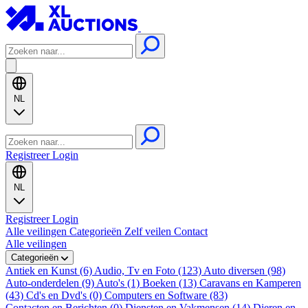
NL
Registreer
Login
NL
Registreer
Login
Alle veilingen
Categorieën
Zelf veilen
Contact
Alle veilingen
Categorieën
Antiek en Kunst (6)
Audio, Tv en Foto (123)
Auto diversen (98)
Auto-onderdelen (9)
Auto's (1)
Boeken (13)
Caravans en Kamperen
(43)
Cd's en Dvd's (0)
Computers en Software (83)
Contacten en Berichten (0)
Diensten en Vakmensen (14)
Dieren en