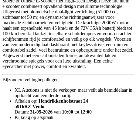
Stoere & Unieke E-Scooter met High-Tech Design Deze premium
e-scooter combineert opvallend design met slimme technologie.
Uitgerust met biometrische dual-light verlichting (51.000 cd,
zichtbaar tot 50 m) en dynamische richtingaanwijzers voor
maximale zichtbaarheid en veiligheid. De krachtige 2000W motor
haalt een topsnelheid van 45 km/u en de 72V 35Ah batterij biedt tot
100 km bereik. Dankzij instelbare schokdempers en voor- en achter
schijfremmen rijd je comfortabel en veilig op elk wegdek. Voorzien
van een modern digitaal dashboard met keyless drive, een ruim en
comfortabel zadel, veel beenruimte en opbergruimte onder het zadel.
Afgewerkt met een carbonstalen frame, autokwaliteit lak en
verchroomde spiegels voor een luxe uitstraling. Een echte
eyecatcher met power, comfort en kwaliteit.
Bijzondere veilingbepalingen
XL Auctions is niet de verkoper, maar veilt als bemiddelaar in
opdracht van een derde partij.
Afhalen op:
Hendrikkenhofstraat 24
5916RZ Venlo
Datum:
31-05-2026
van
10:00
tot
12:00
Kijkdag op afspraak