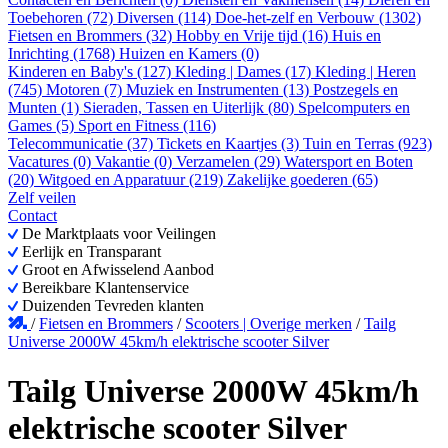
Toebehoren (72)
Diversen (114)
Doe-het-zelf en Verbouw (1302)
Fietsen en Brommers (32)
Hobby en Vrije tijd (16)
Huis en
Inrichting (1768)
Huizen en Kamers (0)
Kinderen en Baby's (127)
Kleding | Dames (17)
Kleding | Heren
(745)
Motoren (7)
Muziek en Instrumenten (13)
Postzegels en
Munten (1)
Sieraden, Tassen en Uiterlijk (80)
Spelcomputers en
Games (5)
Sport en Fitness (116)
Telecommunicatie (37)
Tickets en Kaartjes (3)
Tuin en Terras (923)
Vacatures (0)
Vakantie (0)
Verzamelen (29)
Watersport en Boten
(20)
Witgoed en Apparatuur (219)
Zakelijke goederen (65)
Zelf veilen
Contact
De Marktplaats voor Veilingen
Eerlijk en Transparant
Groot en Afwisselend Aanbod
Bereikbare Klantenservice
Duizenden Tevreden klanten
/
Fietsen en Brommers
/
Scooters | Overige merken
/
Tailg
Universe 2000W 45km/h elektrische scooter Silver
Tailg Universe 2000W 45km/h
elektrische scooter Silver