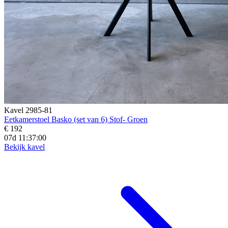
Kavel 2985-81
Eetkamerstoel Basko (set van 6) Stof- Groen
€ 192
07d 11:36:58
Bekijk kavel