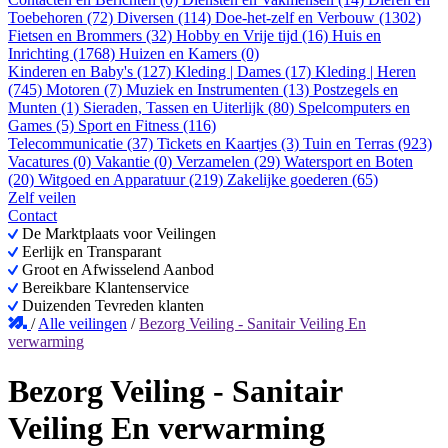
Toebehoren (72)
Diversen (114)
Doe-het-zelf en Verbouw (1302)
Fietsen en Brommers (32)
Hobby en Vrije tijd (16)
Huis en
Inrichting (1768)
Huizen en Kamers (0)
Kinderen en Baby's (127)
Kleding | Dames (17)
Kleding | Heren
(745)
Motoren (7)
Muziek en Instrumenten (13)
Postzegels en
Munten (1)
Sieraden, Tassen en Uiterlijk (80)
Spelcomputers en
Games (5)
Sport en Fitness (116)
Telecommunicatie (37)
Tickets en Kaartjes (3)
Tuin en Terras (923)
Vacatures (0)
Vakantie (0)
Verzamelen (29)
Watersport en Boten
(20)
Witgoed en Apparatuur (219)
Zakelijke goederen (65)
Zelf veilen
Contact
De Marktplaats voor Veilingen
Eerlijk en Transparant
Groot en Afwisselend Aanbod
Bereikbare Klantenservice
Duizenden Tevreden klanten
/
Alle veilingen
/
Bezorg Veiling - Sanitair Veiling En
verwarming
Bezorg Veiling - Sanitair
Veiling En verwarming