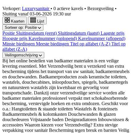
Verkoper:
Luxurysanitair
•
0 actieve kavels
•
Bezorgveiling
•
Sluiting vanaf
03-06-2026 19:30 uur
Kaarten
Lijst
Sorteer op:
Positie
Positie
Sluitingsdatum (eerst)
Sluitingsdatum (laatst)
Laagste prijs
Hoogste prijs
Kavelnummer (oplopend)
Kavelnummer (aflopend)
Minste biedingen
Meeste biedingen
Titel op alfabet (A-Z)
Titel op
alfabet (Z-A)
Veilingomschrijving
Bij het online bestellen van badkamer materialen is een veilige
levering essentieel. Met Verzendveilig bent u verzekerd van extra
bescherming tijdens het transport van uw sanitair, badkamermeubels
en douchewanden. Badkamerproducten zoals keramische toiletten,
wastafels, douchecabines, inloopdouches, spiegels, badkamertegels
en natuursteen wastafels zijn kwetsbaar en gevoelig voor
transportschade. Dankzij onze verzendveilige service worden alle
badkamer materialen professioneel verpakt met schokabsorberende
bescherming, verstevigde hoeken en extra omdozen. Geschikt voor
o.a.: Hangtoiletten & staande toiletten Wastafels & fonteinsets
Badkamermeubels & kolomkasten Douchewanden & glazen
douchedeuren Vrijstaande baden Designradiatoren Inbouwnissen &
accessoires Waarom kiezen voor Verzendveilig? Extra stevige
verpakking voor sanitair Bescherming tegen breuk en barsten Veilig