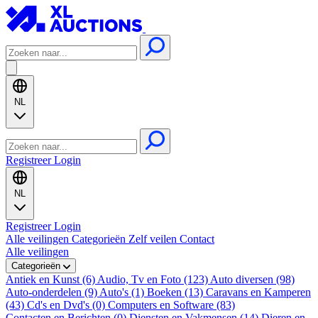
NL
Registreer
Login
NL
Registreer
Login
Alle veilingen
Categorieën
Zelf veilen
Contact
Alle veilingen
Categorieën
Antiek en Kunst (6)
Audio, Tv en Foto (123)
Auto diversen (98)
Auto-onderdelen (9)
Auto's (1)
Boeken (13)
Caravans en Kamperen
(43)
Cd's en Dvd's (0)
Computers en Software (83)
Contacten en Berichten (0)
Diensten en Vakmensen (14)
Dieren en