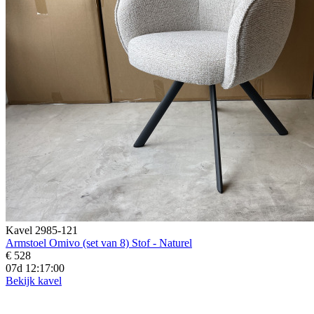
Kavel 2985-121
Armstoel Omivo (set van 8) Stof - Naturel
€ 528
07d 12:16:58
Bekijk kavel