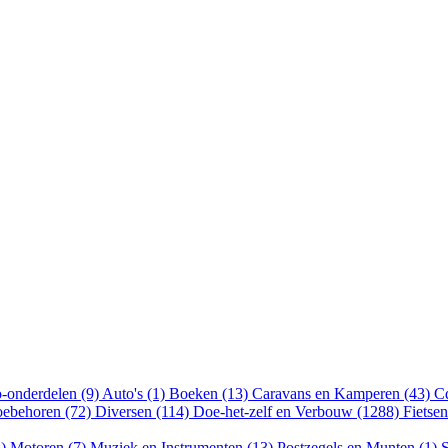
-onderdelen (9)
Auto's (1)
Boeken (13)
Caravans en Kamperen (43)
Cd
oebehoren (72)
Diversen (114)
Doe-het-zelf en Verbouw (1288)
Fietse
5)
Motoren (7)
Muziek en Instrumenten (13)
Postzegels en Munten (1)
S