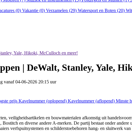
acatures (0)
Vakantie (0)
Verzamelen (29)
Watersport en Boten (20)
Wit
tanley, Yale, Hikoki, McCulloch en meer!
pen | DeWalt, Stanley, Yale, Hi
ing vanaf
04-06-2026 20:15 uur
gste prijs
Kavelnummer (oplopend)
Kavelnummer (aflopend)
Minste 
cten, veiligheidsartikelen en bouwmaterialen afkomstig uit handelsvoo
, Bostitch en diverse andere A-merken. De partij bestaat onder andere 
rs verfspuitsystemen en schilderstoebehoren hang- en sluitwerk van Y