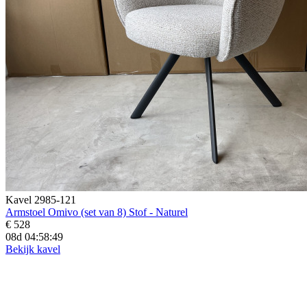
Kavel 2985-121
Armstoel Omivo (set van 8) Stof - Naturel
€ 528
08d 04:58:48
Bekijk kavel