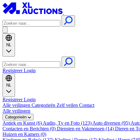
NL
Registreer
Login
NL
Registreer
Login
Alle veilingen
Categorieën
Zelf veilen
Contact
Alle veilingen
Categorieën
Antiek en Kunst (6)
Audio, Tv en Foto (123)
Auto diversen (95)
Auto
Contacten en Berichten (0)
Diensten en Vakmensen (14)
Dieren en T
Huizen en Kamers (0)
Kinderen en Baby's (127)
Kleding | Dames (17)
Kleding | Heren (74