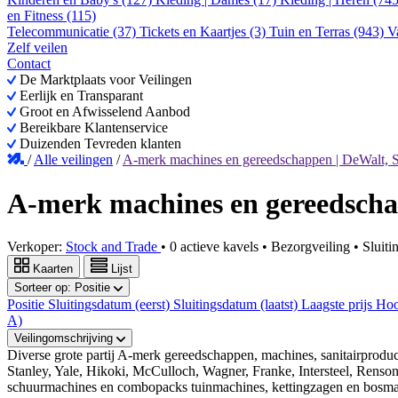
en Fitness (115)
Telecommunicatie (37)
Tickets en Kaartjes (3)
Tuin en Terras (943)
V
Zelf veilen
Contact
De Marktplaats voor Veilingen
Eerlijk en Transparant
Groot en Afwisselend Aanbod
Bereikbare Klantenservice
Duizenden Tevreden klanten
/
Alle veilingen
/
A-merk machines en gereedschappen | DeWalt, S
A-merk machines en gereedschap
Verkoper:
Stock and Trade
•
0 actieve kavels
•
Bezorgveiling
• Sluit
Kaarten
Lijst
Sorteer op:
Positie
Positie
Sluitingsdatum (eerst)
Sluitingsdatum (laatst)
Laagste prijs
Hoo
A)
Veilingomschrijving
Diverse grote partij A-merk gereedschappen, machines, sanitairprodu
Stanley, Yale, Hikoki, McCulloch, Wagner, Franke, Intersteel, Renson
schuurmachines en combopacks tuinmachines, kettingzagen en bosmaaie