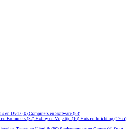
's en Dvd's (0)
Computers en Software (83)
n en Brommers (32)
Hobby en Vrije tijd (16)
Huis en Inrichting (1765)
ieraden, Tassen en Uiterlijk (80)
Spelcomputers en Games (4)
Sport