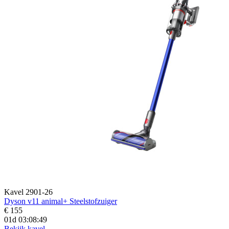
Kavel 2901-26
Dyson v11 animal+ Steelstofzuiger
€ 155
01d 03:08:48
Bekijk kavel