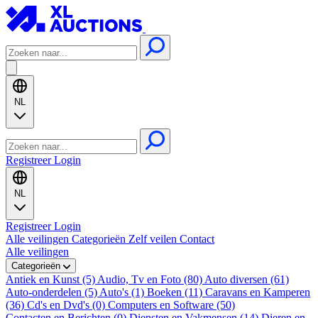
NL
Registreer
Login
NL
Registreer
Login
Alle veilingen
Categorieën
Zelf veilen
Contact
Alle veilingen
Categorieën
Antiek en Kunst (5)
Audio, Tv en Foto (80)
Auto diversen (61)
Auto-onderdelen (5)
Auto's (1)
Boeken (11)
Caravans en Kamperen
(36)
Cd's en Dvd's (0)
Computers en Software (50)
Contacten en Berichten (0)
Diensten en Vakmensen (14)
Dieren en