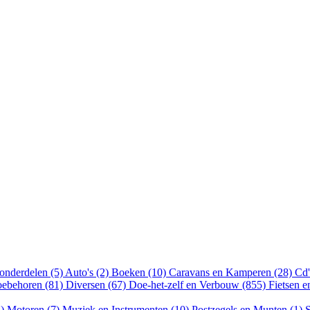
onderdelen (5)
Auto's (2)
Boeken (10)
Caravans en Kamperen (28)
Cd'
oebehoren (81)
Diversen (67)
Doe-het-zelf en Verbouw (855)
Fietsen 
8)
Motoren (7)
Muziek en Instrumenten (10)
Postzegels en Munten (1)
S