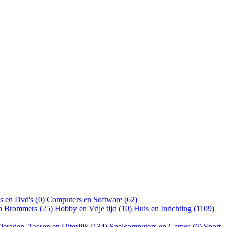
s en Dvd's (0)
Computers en Software (62)
en Brommers (25)
Hobby en Vrije tijd (10)
Huis en Inrichting (1109)
ieraden, Tassen en Uiterlijk (134)
Spelcomputers en Games (6)
Sport