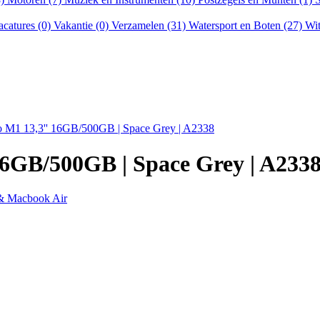
acatures (0)
Vakantie (0)
Verzamelen (31)
Watersport en Boten (27)
Wit
 M1 13,3'' 16GB/500GB | Space Grey | A2338
6GB/500GB | Space Grey | A233
& Macbook Air