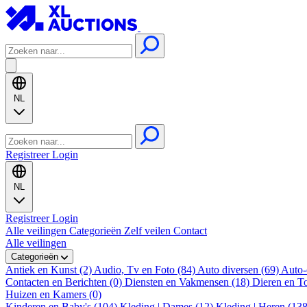
NL
Registreer
Login
NL
Registreer
Login
Alle veilingen
Categorieën
Zelf veilen
Contact
Alle veilingen
Categorieën
Antiek en Kunst (2)
Audio, Tv en Foto (84)
Auto diversen (69)
Auto-
Contacten en Berichten (0)
Diensten en Vakmensen (18)
Dieren en T
Huizen en Kamers (0)
Kinderen en Baby's (104)
Kleding | Dames (12)
Kleding | Heren (13