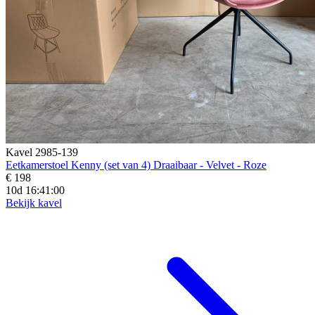
Kavel 2985-139
Eetkamerstoel Kenny (set van 4) Draaibaar - Velvet - Roze
€ 198
10d 16:40:58
Bekijk kavel