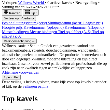
Verkoper:
Wellness Wereld
•
0 actieve kavels
•
Bezorgveiling
•
Sluiting vanaf
07-06-2026 21:00 uur
Kaarten
Lijst
Sorteer op:
Positie
Positie
Sluitingsdatum (eerst)
Sluitingsdatum (laatst)
Laagste prijs
Hoogste prijs
Kavelnummer (oplopend)
Kavelnummer (aflopend)
Minste biedingen
Meeste biedingen
Titel op alfabet (A-Z)
Titel op
alfabet (Z-A)
Veilingomschrijving
Wellness, sanitair & tuin Ontdek een gevarieerd aanbod aan
badkamermeubels, spiegels, doucheoplossingen, wandpanelen,
akoestische panelen en tuinartikelen. De producten kenmerken zich
door een degelijke kwaliteit, moderne uitstraling en zijn direct
inzetbaar. Geschikt voor zowel particulieren als professionals die op
zoek zijn naar kwaliteit tegen aantrekkelijke veilingprijzen.
Algemene voorwaarden
Open filter
Deze veiling is helaas gesloten, maar kijk voor top kavels hieronder
of kijk op de
veilingen pagina
Top kavels