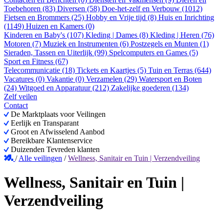
Toebehoren (83)
Diversen (58)
Doe-het-zelf en Verbouw (1012)
Fietsen en Brommers (25)
Hobby en Vrije tijd (8)
Huis en Inrichting
(1149)
Huizen en Kamers (0)
Kinderen en Baby's (107)
Kleding | Dames (8)
Kleding | Heren (76)
Motoren (7)
Muziek en Instrumenten (6)
Postzegels en Munten (1)
Sieraden, Tassen en Uiterlijk (99)
Spelcomputers en Games (5)
Sport en Fitness (67)
Telecommunicatie (18)
Tickets en Kaartjes (5)
Tuin en Terras (644)
Vacatures (0)
Vakantie (0)
Verzamelen (29)
Watersport en Boten
(24)
Witgoed en Apparatuur (212)
Zakelijke goederen (134)
Zelf veilen
Contact
De Marktplaats voor Veilingen
Eerlijk en Transparant
Groot en Afwisselend Aanbod
Bereikbare Klantenservice
Duizenden Tevreden klanten
/
Alle veilingen
/
Wellness, Sanitair en Tuin | Verzendveiling
Wellness, Sanitair en Tuin |
Verzendveiling