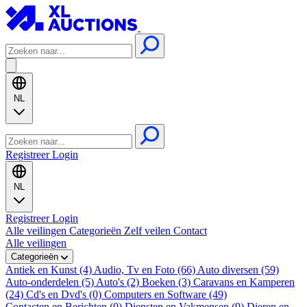
NL
Registreer
Login
NL
Registreer
Login
Alle veilingen
Categorieën
Zelf veilen
Contact
Alle veilingen
Categorieën
Antiek en Kunst (4)
Audio, Tv en Foto (66)
Auto diversen (59)
Auto-onderdelen (5)
Auto's (2)
Boeken (3)
Caravans en Kamperen
(24)
Cd's en Dvd's (0)
Computers en Software (49)
Contacten en Berichten (0)
Diensten en Vakmensen (9)
Dieren en