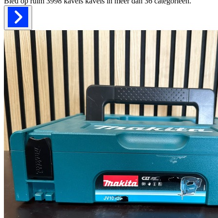
Bied op ruim
3998 kavels
kavels in meer dan
36
categorieën.