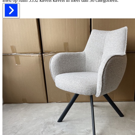
Bied op ruim
5552 kavels
kavels in meer dan
36
categorieën.