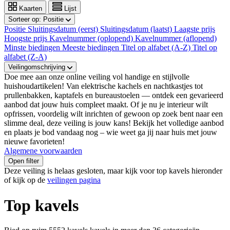
Kaarten
Lijst
Sorteer op:
Positie
Positie
Sluitingsdatum (eerst)
Sluitingsdatum (laatst)
Laagste prijs
Hoogste prijs
Kavelnummer (oplopend)
Kavelnummer (aflopend)
Minste biedingen
Meeste biedingen
Titel op alfabet (A-Z)
Titel op
alfabet (Z-A)
Veilingomschrijving
Doe mee aan onze online veiling vol handige en stijlvolle
huishoudartikelen! Van elektrische kachels en nachtkastjes tot
prullenbakken, kaptafels en bureaustoelen — ontdek een gevarieerd
aanbod dat jouw huis compleet maakt. Of je nu je interieur wilt
opfrissen, voordelig wilt inrichten of gewoon op zoek bent naar een
slimme deal, deze veiling is jouw kans! Bekijk het volledige aanbod
en plaats je bod vandaag nog – wie weet ga jij naar huis met jouw
nieuwe favorieten!
Algemene voorwaarden
Open filter
Deze veiling is helaas gesloten, maar kijk voor top kavels hieronder
of kijk op de
veilingen pagina
Top kavels