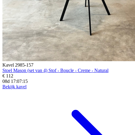
Kavel 2985-157
Stoel Mason (set van 4) Stof - Boucle - Creme - Natural
€ 112
08d 17:07:13
Bekijk kavel