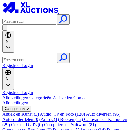
NL
Registreer
Login
NL
Registreer
Login
Alle veilingen
Categorieën
Zelf veilen
Contact
Alle veilingen
Categorieën
Antiek en Kunst (3)
Audio, Tv en Foto (120)
Auto diversen (95)
Auto-onderdelen (9)
Auto's (1)
Boeken (12)
Caravans en Kamperen
(29)
Cd's en Dvd's (0)
Computers en Software (81)
Contacten en Berichten (0)
Diensten en Vakmensen (14)
Dieren en