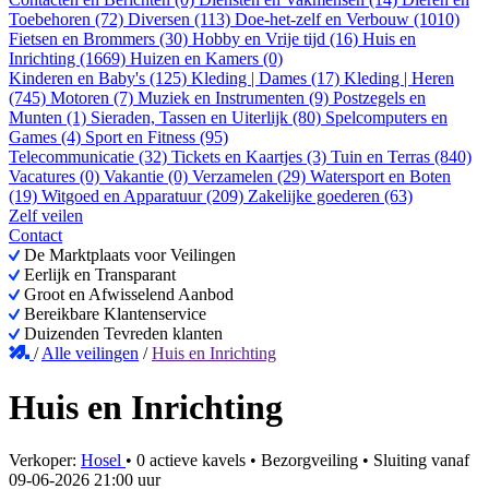
Toebehoren (72)
Diversen (113)
Doe-het-zelf en Verbouw (1010)
Fietsen en Brommers (30)
Hobby en Vrije tijd (16)
Huis en
Inrichting (1669)
Huizen en Kamers (0)
Kinderen en Baby's (125)
Kleding | Dames (17)
Kleding | Heren
(745)
Motoren (7)
Muziek en Instrumenten (9)
Postzegels en
Munten (1)
Sieraden, Tassen en Uiterlijk (80)
Spelcomputers en
Games (4)
Sport en Fitness (95)
Telecommunicatie (32)
Tickets en Kaartjes (3)
Tuin en Terras (840)
Vacatures (0)
Vakantie (0)
Verzamelen (29)
Watersport en Boten
(19)
Witgoed en Apparatuur (209)
Zakelijke goederen (63)
Zelf veilen
Contact
De Marktplaats voor Veilingen
Eerlijk en Transparant
Groot en Afwisselend Aanbod
Bereikbare Klantenservice
Duizenden Tevreden klanten
/
Alle veilingen
/
Huis en Inrichting
Huis en Inrichting
Verkoper:
Hosel
•
0 actieve kavels
•
Bezorgveiling
• Sluiting vanaf
09-06-2026 21:00 uur