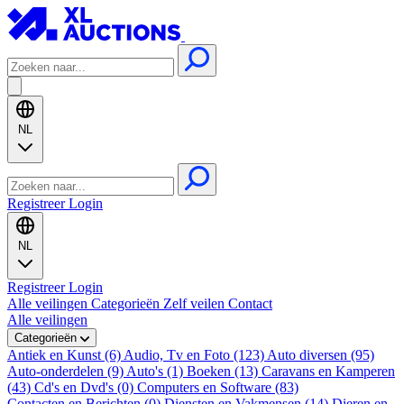
NL
Registreer
Login
NL
Registreer
Login
Alle veilingen
Categorieën
Zelf veilen
Contact
Alle veilingen
Categorieën
Antiek en Kunst (6)
Audio, Tv en Foto (123)
Auto diversen (95)
Auto-onderdelen (9)
Auto's (1)
Boeken (13)
Caravans en Kamperen
(43)
Cd's en Dvd's (0)
Computers en Software (83)
Contacten en Berichten (0)
Diensten en Vakmensen (14)
Dieren en