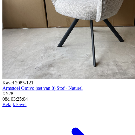
Kavel 2985-121
Armstoel Omivo (set van 8) Stof - Naturel
€ 528
08d 03:25:02
Bekijk kavel