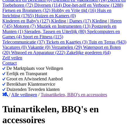
Toebehoren (72)
Diversen (114)
Doe-het-zelf en Verbouw (1288)
Fietsen en Brommers (32)
Hobby en Vrije tijd (16)
Huis en
Inrichting (1765)
Huizen en Kamers (0)
Kinderen en Baby's (127)
Kleding | Dames (17)
Kleding | Heren
(745)
Motoren (7)
Muziek en Instrumenten (13)
Postzegels en
Munten (1)
Sieraden, Tassen en Uiterlijk (80)
Spelcomputers en
Games (4)
Sport en Fitness (115)
Telecommunicatie (37)
Tickets en Kaartjes (3)
Tuin en Terras (943)
Vacatures (0)
Vakantie (0)
Verzamelen (29)
Watersport en Boten
(20)
Witgoed en Apparatuur (222)
Zakelijke goederen (64)
Zelf veilen
Contact
De Marktplaats voor Veilingen
Eerlijk en Transparant
Groot en Afwisselend Aanbod
Bereikbare Klantenservice
Duizenden Tevreden klanten
/
Alle veilingen
/
Tuinartikelen, BBQ's en accessoires
Tuinartikelen, BBQ's en
accessoires