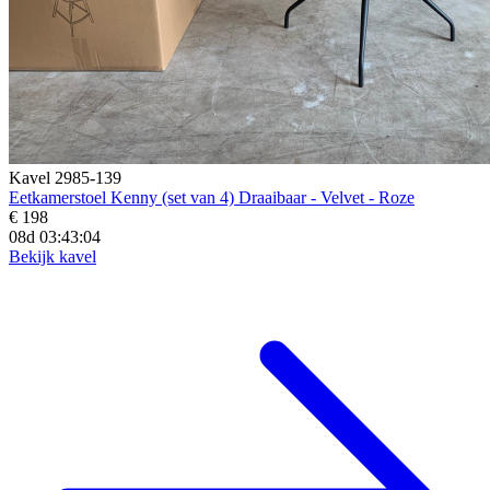
Kavel 2985-139
Eetkamerstoel Kenny (set van 4) Draaibaar - Velvet - Roze
€ 198
08d 03:43:02
Bekijk kavel