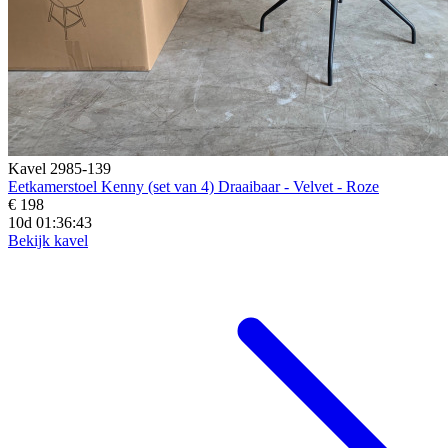
Kavel 2985-139
Eetkamerstoel Kenny (set van 4) Draaibaar - Velvet - Roze
€ 198
10d 01:36:41
Bekijk kavel