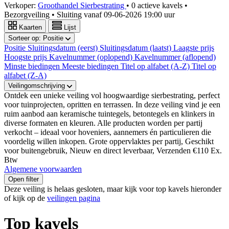
Verkoper:
Groothandel Sierbestrating
•
0 actieve kavels
•
Bezorgveiling
• Sluiting vanaf
09-06-2026 19:00 uur
Kaarten
Lijst
Sorteer op:
Positie
Positie
Sluitingsdatum (eerst)
Sluitingsdatum (laatst)
Laagste prijs
Hoogste prijs
Kavelnummer (oplopend)
Kavelnummer (aflopend)
Minste biedingen
Meeste biedingen
Titel op alfabet (A-Z)
Titel op
alfabet (Z-A)
Veilingomschrijving
Ontdek een unieke veiling vol hoogwaardige sierbestrating, perfect
voor tuinprojecten, opritten en terrassen. In deze veiling vind je een
ruim aanbod aan keramische tuintegels, betontegels en klinkers in
diverse formaten en kleuren. Alle producten worden per partij
verkocht – ideaal voor hoveniers, aannemers én particulieren die
voordelig willen inkopen. Grote oppervlaktes per partij, Geschikt
voor buitengebruik, Nieuw en direct leverbaar, Verzenden €110 Ex.
Btw
Algemene voorwaarden
Open filter
Deze veiling is helaas gesloten, maar kijk voor top kavels hieronder
of kijk op de
veilingen pagina
Top kavels