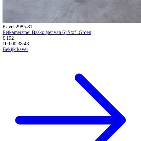
Kavel 2985-81
Eetkamerstoel Basko (set van 6) Stof- Groen
€ 192
10d 00:38:41
Bekijk kavel