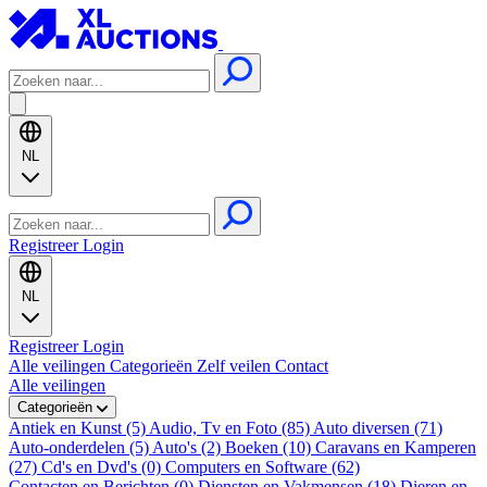
NL
Registreer
Login
NL
Registreer
Login
Alle veilingen
Categorieën
Zelf veilen
Contact
Alle veilingen
Categorieën
Antiek en Kunst (5)
Audio, Tv en Foto (85)
Auto diversen (71)
Auto-onderdelen (5)
Auto's (2)
Boeken (10)
Caravans en Kamperen
(27)
Cd's en Dvd's (0)
Computers en Software (62)
Contacten en Berichten (0)
Diensten en Vakmensen (18)
Dieren en