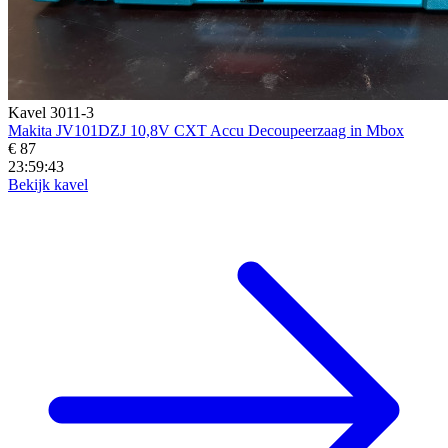
Kavel 3011-3
Makita JV101DZJ 10,8V CXT Accu Decoupeerzaag in Mbox
€ 87
23:59:41
Bekijk kavel