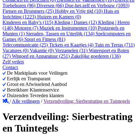
Toebehoren (96)
Diversen (66)
Doe-het-zelf en Verbouw (1093)
Fietsen en Brommers (25)
Hobby en Vrije tijd (10)
Huis en
Inrichting (1223)
Huizen en Kamers (0)
Kinderen en Baby's (115)
Kleding | Dames (12)
Kleding | Heren
(146)
Motoren (7)
Muziek en Instrumenten (10)
Postzegels en
Munten (1)
Sieraden, Tassen en Uiterlijk (134)
Spelcomputers en
Games (6)
Sport en Fitness (81)
Telecommunicatie (25)
Tickets en Kaartjes (4)
Tuin en Terras (711)
Vacatures (0)
Vakantie (0)
Verzamelen (31)
Watersport en Boten
(27)
Witgoed en Apparatuur (251)
Zakelijke goederen (136)
Zelf veilen
Contact
De Marktplaats voor Veilingen
Eerlijk en Transparant
Groot en Afwisselend Aanbod
Bereikbare Klantenservice
Duizenden Tevreden klanten
/
Alle veilingen
/
Verzendveiling: Sierbestrating en Tuintegels
Verzendveiling: Sierbestrating
en Tuintegels