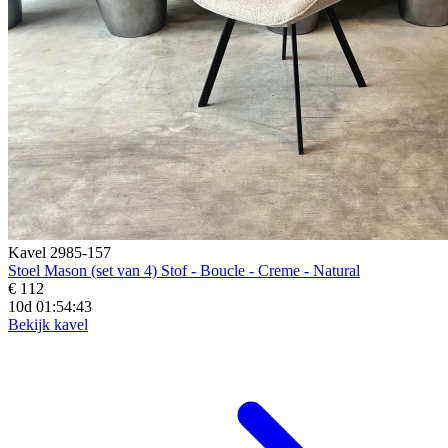
Kavel 2985-157
Stoel Mason (set van 4) Stof - Boucle - Creme - Natural
€ 112
10d 01:54:41
Bekijk kavel