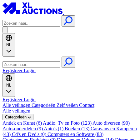
NL
Registreer
Login
NL
Registreer
Login
Alle veilingen
Categorieën
Zelf veilen
Contact
Alle veilingen
Categorieën
Antiek en Kunst (6)
Audio, Tv en Foto (123)
Auto diversen (90)
Auto-onderdelen (9)
Auto's (1)
Boeken (13)
Caravans en Kamperen
(43)
Cd's en Dvd's (0)
Computers en Software (83)
Contacten en Berichten (0)
Diensten en Vakmensen (14)
Dieren en