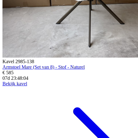
Kavel 2985-138
Armstoel Mare (Set van 8) - Stof - Naturel
€ 585
07d 23:48:02
Bekijk kavel