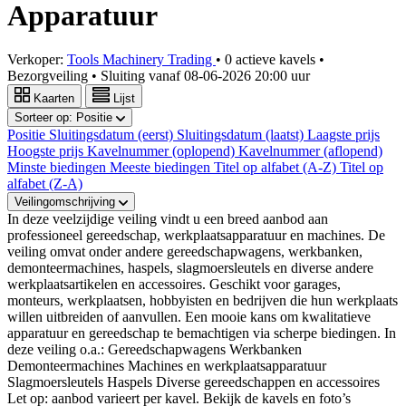
Apparatuur
Verkoper:
Tools Machinery Trading
•
0 actieve kavels
•
Bezorgveiling
• Sluiting vanaf
08-06-2026 20:00 uur
Kaarten
Lijst
Sorteer op:
Positie
Positie
Sluitingsdatum (eerst)
Sluitingsdatum (laatst)
Laagste prijs
Hoogste prijs
Kavelnummer (oplopend)
Kavelnummer (aflopend)
Minste biedingen
Meeste biedingen
Titel op alfabet (A-Z)
Titel op
alfabet (Z-A)
Veilingomschrijving
In deze veelzijdige veiling vindt u een breed aanbod aan
professioneel gereedschap, werkplaatsapparatuur en machines. De
veiling omvat onder andere gereedschapwagens, werkbanken,
demonteermachines, haspels, slagmoersleutels en diverse andere
werkplaatsartikelen en accessoires. Geschikt voor garages,
monteurs, werkplaatsen, hobbyisten en bedrijven die hun werkplaats
willen uitbreiden of aanvullen. Een mooie kans om kwalitatieve
apparatuur en gereedschap te bemachtigen via scherpe biedingen. In
deze veiling o.a.: Gereedschapwagens Werkbanken
Demonteermachines Machines en werkplaatsapparatuur
Slagmoersleutels Haspels Diverse gereedschappen en accessoires
Let op: aanbod varieert per kavel. Bekijk de kavels en foto’s