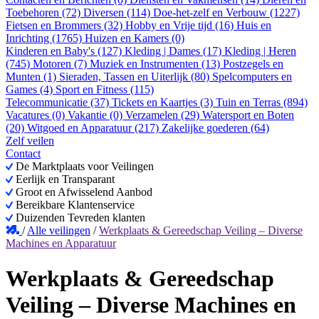
Toebehoren (72)
Diversen (114)
Doe-het-zelf en Verbouw (1227)
Fietsen en Brommers (32)
Hobby en Vrije tijd (16)
Huis en
Inrichting (1765)
Huizen en Kamers (0)
Kinderen en Baby's (127)
Kleding | Dames (17)
Kleding | Heren
(745)
Motoren (7)
Muziek en Instrumenten (13)
Postzegels en
Munten (1)
Sieraden, Tassen en Uiterlijk (80)
Spelcomputers en
Games (4)
Sport en Fitness (115)
Telecommunicatie (37)
Tickets en Kaartjes (3)
Tuin en Terras (894)
Vacatures (0)
Vakantie (0)
Verzamelen (29)
Watersport en Boten
(20)
Witgoed en Apparatuur (217)
Zakelijke goederen (64)
Zelf veilen
Contact
De Marktplaats voor Veilingen
Eerlijk en Transparant
Groot en Afwisselend Aanbod
Bereikbare Klantenservice
Duizenden Tevreden klanten
/
Alle veilingen
/
Werkplaats & Gereedschap Veiling – Diverse
Machines en Apparatuur
Werkplaats & Gereedschap
Veiling – Diverse Machines en