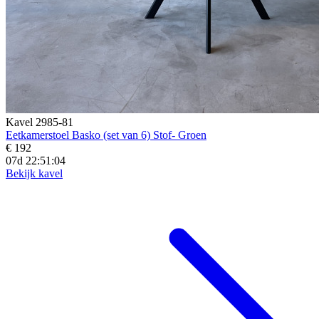
Kavel 2985-81
Eetkamerstoel Basko (set van 6) Stof- Groen
€ 192
07d 22:51:02
Bekijk kavel