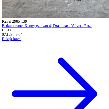
Kavel 2985-139
Eetkamerstoel Kenny (set van 4) Draaibaar - Velvet - Roze
€ 198
07d 23:49:02
Bekijk kavel