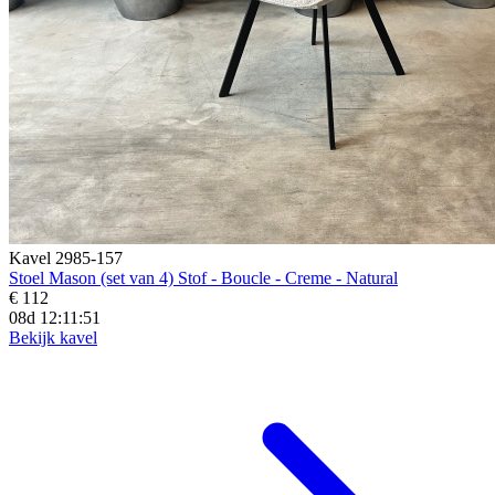
Kavel 2985-157
Stoel Mason (set van 4) Stof - Boucle - Creme - Natural
€ 112
08d 12:11:50
Bekijk kavel