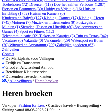
Toebehoren (72)
Diversen (113)
Doe-het-zelf en Verbouw (1287)
Fietsen en Brommers (30)
Hobby en Vrije tijd (16)
Huis en
Inrichting (1752)
Huizen en Kamers (0)
Kinderen en Baby's (127)
Kleding | Dames (17)
Kleding | Heren
(745)
Motoren (7)
Muziek en Instrumenten (9)
Postzegels en
Munten (1)
Sieraden, Tassen en Uiterlijk (80)
Spelcomputers en
Games (4)
Sport en Fitness (112)
Telecommunicatie (32)
Tickets en Kaartjes (3)
Tuin en Terras (942)
Vacatures (0)
Vakantie (0)
Verzamelen (29)
Watersport en Boten
(20)
Witgoed en Apparatuur (209)
Zakelijke goederen (63)
Zelf veilen
Contact
De Marktplaats voor Veilingen
Eerlijk en Transparant
Groot en Afwisselend Aanbod
Bereikbare Klantenservice
Duizenden Tevreden klanten
/
Alle veilingen
/
Heren broeken
Heren broeken
Verkoper:
Fashion for Less
•
0 actieve kavels
•
Bezorgveiling
•
Sluiting vanaf
08-06-2026 21:00 uur