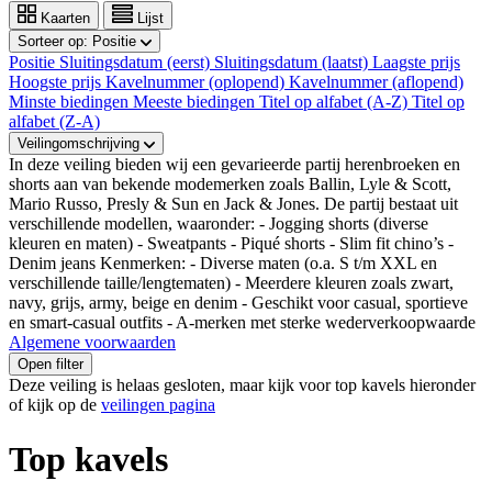
Kaarten
Lijst
Sorteer op:
Positie
Positie
Sluitingsdatum (eerst)
Sluitingsdatum (laatst)
Laagste prijs
Hoogste prijs
Kavelnummer (oplopend)
Kavelnummer (aflopend)
Minste biedingen
Meeste biedingen
Titel op alfabet (A-Z)
Titel op
alfabet (Z-A)
Veilingomschrijving
In deze veiling bieden wij een gevarieerde partij herenbroeken en
shorts aan van bekende modemerken zoals Ballin, Lyle & Scott,
Mario Russo, Presly & Sun en Jack & Jones. De partij bestaat uit
verschillende modellen, waaronder: - Jogging shorts (diverse
kleuren en maten) - Sweatpants - Piqué shorts - Slim fit chino’s -
Denim jeans Kenmerken: - Diverse maten (o.a. S t/m XXL en
verschillende taille/lengtematen) - Meerdere kleuren zoals zwart,
navy, grijs, army, beige en denim - Geschikt voor casual, sportieve
en smart-casual outfits - A-merken met sterke wederverkoopwaarde
Algemene voorwaarden
Open filter
Deze veiling is helaas gesloten, maar kijk voor top kavels hieronder
of kijk op de
veilingen pagina
Top kavels