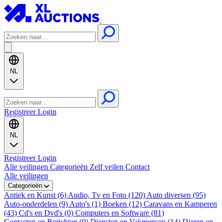
NL
Registreer
Login
NL
Registreer
Login
Alle veilingen
Categorieën
Zelf veilen
Contact
Alle veilingen
Categorieën
Antiek en Kunst (6)
Audio, Tv en Foto (120)
Auto diversen (95)
Auto-onderdelen (9)
Auto's (1)
Boeken (12)
Caravans en Kamperen
(43)
Cd's en Dvd's (0)
Computers en Software (81)
Contacten en Berichten (0)
Diensten en Vakmensen (14)
Dieren en