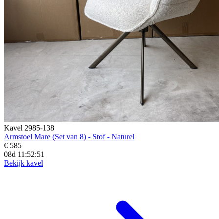
Kavel 2985-138
Armstoel Mare (Set van 8) - Stof - Naturel
€ 585
08d 11:52:50
Bekijk kavel