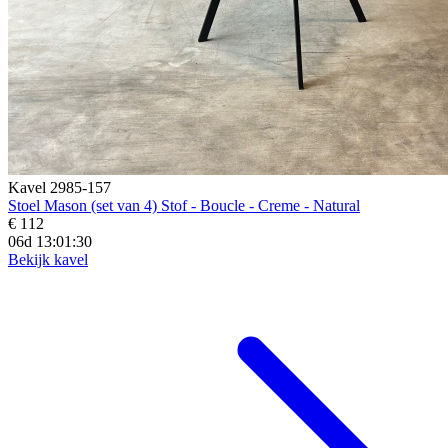
Kavel 2985-157
Stoel Mason (set van 4) Stof - Boucle - Creme - Natural
€ 112
06d 13:01:28
Bekijk kavel