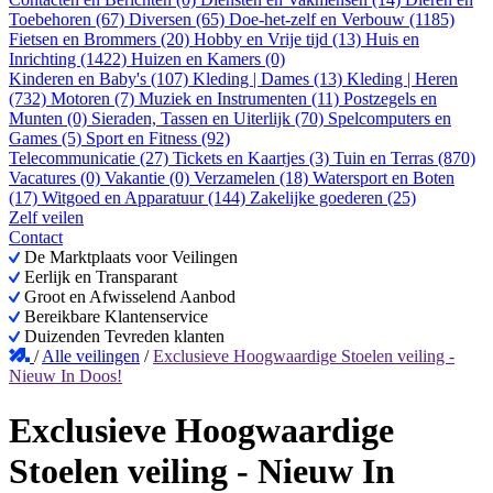
Toebehoren (67)
Diversen (65)
Doe-het-zelf en Verbouw (1185)
Fietsen en Brommers (20)
Hobby en Vrije tijd (13)
Huis en
Inrichting (1422)
Huizen en Kamers (0)
Kinderen en Baby's (107)
Kleding | Dames (13)
Kleding | Heren
(732)
Motoren (7)
Muziek en Instrumenten (11)
Postzegels en
Munten (0)
Sieraden, Tassen en Uiterlijk (70)
Spelcomputers en
Games (5)
Sport en Fitness (92)
Telecommunicatie (27)
Tickets en Kaartjes (3)
Tuin en Terras (870)
Vacatures (0)
Vakantie (0)
Verzamelen (18)
Watersport en Boten
(17)
Witgoed en Apparatuur (144)
Zakelijke goederen (25)
Zelf veilen
Contact
De Marktplaats voor Veilingen
Eerlijk en Transparant
Groot en Afwisselend Aanbod
Bereikbare Klantenservice
Duizenden Tevreden klanten
/
Alle veilingen
/
Exclusieve Hoogwaardige Stoelen veiling -
Nieuw In Doos!
Exclusieve Hoogwaardige
Stoelen veiling - Nieuw In