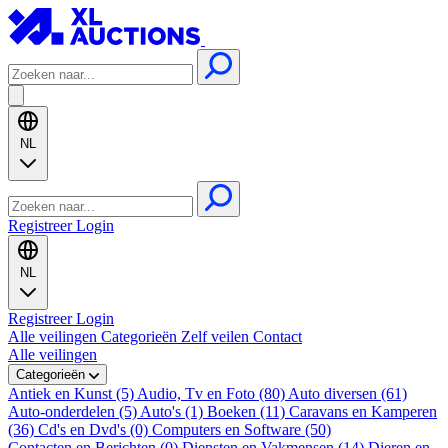
NL
Registreer
Login
NL
Registreer
Login
Alle veilingen
Categorieën
Zelf veilen
Contact
Alle veilingen
Categorieën
Antiek en Kunst (5)
Audio, Tv en Foto (80)
Auto diversen (61)
Auto-onderdelen (5)
Auto's (1)
Boeken (11)
Caravans en Kamperen
(36)
Cd's en Dvd's (0)
Computers en Software (50)
Contacten en Berichten (0)
Diensten en Vakmensen (14)
Dieren en