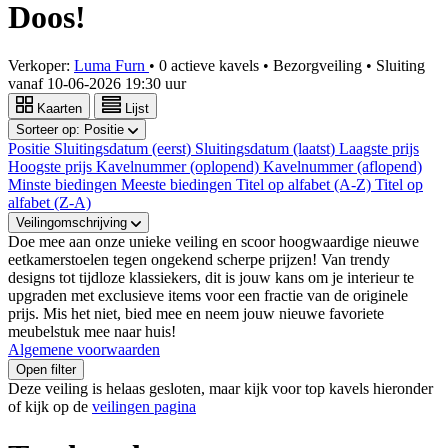
Doos!
Verkoper:
Luma Furn
•
0 actieve kavels
•
Bezorgveiling
• Sluiting
vanaf
10-06-2026 19:30 uur
Kaarten
Lijst
Sorteer op:
Positie
Positie
Sluitingsdatum (eerst)
Sluitingsdatum (laatst)
Laagste prijs
Hoogste prijs
Kavelnummer (oplopend)
Kavelnummer (aflopend)
Minste biedingen
Meeste biedingen
Titel op alfabet (A-Z)
Titel op
alfabet (Z-A)
Veilingomschrijving
Doe mee aan onze unieke veiling en scoor hoogwaardige nieuwe
eetkamerstoelen tegen ongekend scherpe prijzen! Van trendy
designs tot tijdloze klassiekers, dit is jouw kans om je interieur te
upgraden met exclusieve items voor een fractie van de originele
prijs. Mis het niet, bied mee en neem jouw nieuwe favoriete
meubelstuk mee naar huis!
Algemene voorwaarden
Open filter
Deze veiling is helaas gesloten, maar kijk voor top kavels hieronder
of kijk op de
veilingen pagina