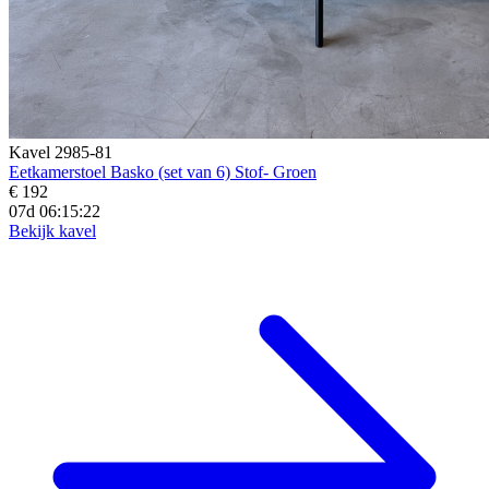
Kavel 2985-81
Eetkamerstoel Basko (set van 6) Stof- Groen
€ 192
07d 06:15:21
Bekijk kavel