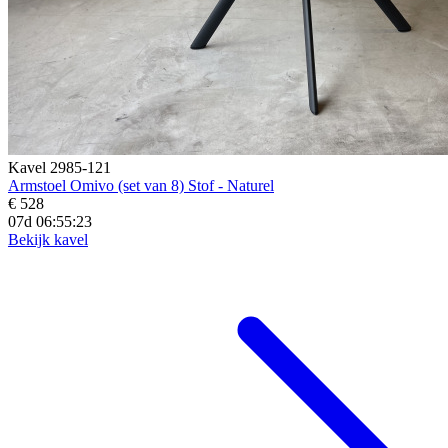
Kavel 2985-121
Armstoel Omivo (set van 8) Stof - Naturel
€ 528
07d 06:55:21
Bekijk kavel