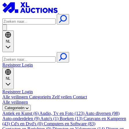
NL
Registreer
Login
NL
Registreer
Login
Alle veilingen
Categorieën
Zelf veilen
Contact
Alle veilingen
Categorieën
Antiek en Kunst (6)
Audio, Tv en Foto (123)
Auto diversen (98)
Auto-onderdelen (9)
Auto's (1)
Boeken (13)
Caravans en Kamperen
(43)
Cd's en Dvd's (0)
Computers en Software (83)
Contacten en Berichten (0)
Diensten en Vakmensen (14)
Dieren en