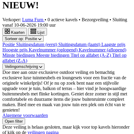
NIEUW!
Verkoper:
Luma Furn
•
0 actieve kavels
•
Bezorgveiling
• Sluiting
vanaf
10-06-2026 19:00 uur
Kaarten
Lijst
Sorteer op:
Positie
Positie
Sluitingsdatum (eerst)
Sluitingsdatum (laatst)
Laagste prijs
Hoogste prijs
Kavelnummer (oplopend)
Kavelnummer (aflopend)
Minste biedingen
Meeste biedingen
Titel op alfabet (A-Z)
Titel op
alfabet (Z-A)
Veilingomschrijving
Doe mee aan onze exclusieve outdoor veiling en bemachtig
exclusieve luxe tuinmeubels en loungesets voor een fractie van de
originele winkelprijs! Of je nu op zoek bent naar een stijlvolle
upgrade voor je tuin, balkon of terras – hier vind je hoogwaardige
buitenmeubels met flinke kortingen. Geniet deze zomer in stijl met
comfortabele en duurzame items die jouw buitenruimte compleet
maken. Bied mee en maak van jouw tuin een plek om écht van te
genieten!
Algemene voorwaarden
Open filter
Deze veiling is helaas gesloten, maar kijk voor top kavels hieronder
of kijk op de
veilingen pagina