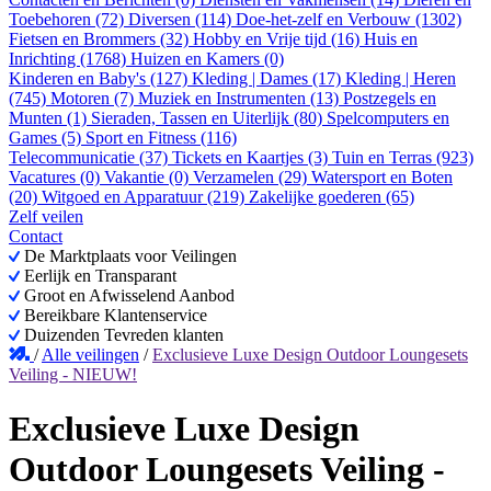
Toebehoren (72)
Diversen (114)
Doe-het-zelf en Verbouw (1302)
Fietsen en Brommers (32)
Hobby en Vrije tijd (16)
Huis en
Inrichting (1768)
Huizen en Kamers (0)
Kinderen en Baby's (127)
Kleding | Dames (17)
Kleding | Heren
(745)
Motoren (7)
Muziek en Instrumenten (13)
Postzegels en
Munten (1)
Sieraden, Tassen en Uiterlijk (80)
Spelcomputers en
Games (5)
Sport en Fitness (116)
Telecommunicatie (37)
Tickets en Kaartjes (3)
Tuin en Terras (923)
Vacatures (0)
Vakantie (0)
Verzamelen (29)
Watersport en Boten
(20)
Witgoed en Apparatuur (219)
Zakelijke goederen (65)
Zelf veilen
Contact
De Marktplaats voor Veilingen
Eerlijk en Transparant
Groot en Afwisselend Aanbod
Bereikbare Klantenservice
Duizenden Tevreden klanten
/
Alle veilingen
/
Exclusieve Luxe Design Outdoor Loungesets
Veiling - NIEUW!
Exclusieve Luxe Design
Outdoor Loungesets Veiling -