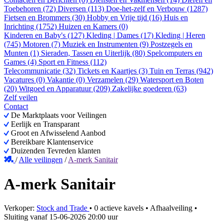
Toebehoren (72)
Diversen (113)
Doe-het-zelf en Verbouw (1287)
Fietsen en Brommers (30)
Hobby en Vrije tijd (16)
Huis en
Inrichting (1752)
Huizen en Kamers (0)
Kinderen en Baby's (127)
Kleding | Dames (17)
Kleding | Heren
(745)
Motoren (7)
Muziek en Instrumenten (9)
Postzegels en
Munten (1)
Sieraden, Tassen en Uiterlijk (80)
Spelcomputers en
Games (4)
Sport en Fitness (112)
Telecommunicatie (32)
Tickets en Kaartjes (3)
Tuin en Terras (942)
Vacatures (0)
Vakantie (0)
Verzamelen (29)
Watersport en Boten
(20)
Witgoed en Apparatuur (209)
Zakelijke goederen (63)
Zelf veilen
Contact
De Marktplaats voor Veilingen
Eerlijk en Transparant
Groot en Afwisselend Aanbod
Bereikbare Klantenservice
Duizenden Tevreden klanten
/
Alle veilingen
/
A-merk Sanitair
A-merk Sanitair
Verkoper:
Stock and Trade
•
0 actieve kavels
•
Afhaalveiling
•
Sluiting vanaf
15-06-2026 20:00 uur