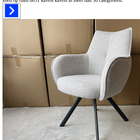
Bied op ruim
6051 kavels
kavels in meer dan
36
categorieën.