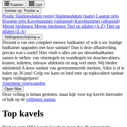
Kaarten
Lijst
Sorteer op:
Positie
Positie
Sluitingsdatum (eerst)
Sluitingsdatum (laatst)
Laagste prijs
Hoogste prijs
Kavelnummer (oplopend)
Kavelnummer (aflopend)
Minste biedingen
Meeste biedingen
Titel op alfabet (A-Z)
Titel op
alfabet (Z-A)
Veilingomschrijving
Droomt u van een compleet nieuwe badkamer of wilt u uw huidige
badkamer upgraden met luxe sanitair? Dan is deze afhaalveiling
precies wat u zoekt! Hier vindt u alles om uw droombadkamer
samen te stellen: van vloertegels en wandtegels tot douchecabines,
kranen, toiletten, inbouw afdeksets en nog veel meer. Wij bieden
uitsluitend A-keus sanitair van gerenommeerde merken. Alles is af te
halen op 26 juni! Grijp uw kans en bied mee op topkwaliteit sanitair
tegen veilingprijzen!
Algemene voorwaarden
Open filter
Deze veiling is helaas gesloten, maar kijk voor top kavels hieronder
of kijk op de
veilingen pagina
Top kavels