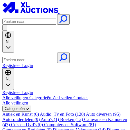
NL
Registreer
Login
NL
Registreer
Login
Alle veilingen
Categorieën
Zelf veilen
Contact
Alle veilingen
Categorieën
Antiek en Kunst (6)
Audio, Tv en Foto (120)
Auto diversen (95)
Auto-onderdelen (9)
Auto's (1)
Boeken (12)
Caravans en Kamperen
(43)
Cd's en Dvd's (0)
Computers en Software (81)
Contacten en Berichten (0)
Diensten en Vakmensen (14)
Dieren en