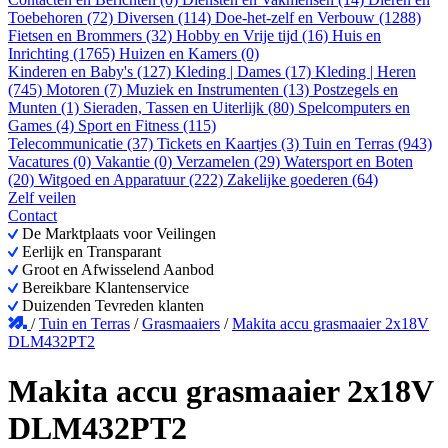
Toebehoren (72)
Diversen (114)
Doe-het-zelf en Verbouw (1288)
Fietsen en Brommers (32)
Hobby en Vrije tijd (16)
Huis en
Inrichting (1765)
Huizen en Kamers (0)
Kinderen en Baby's (127)
Kleding | Dames (17)
Kleding | Heren
(745)
Motoren (7)
Muziek en Instrumenten (13)
Postzegels en
Munten (1)
Sieraden, Tassen en Uiterlijk (80)
Spelcomputers en
Games (4)
Sport en Fitness (115)
Telecommunicatie (37)
Tickets en Kaartjes (3)
Tuin en Terras (943)
Vacatures (0)
Vakantie (0)
Verzamelen (29)
Watersport en Boten
(20)
Witgoed en Apparatuur (222)
Zakelijke goederen (64)
Zelf veilen
Contact
De Marktplaats voor Veilingen
Eerlijk en Transparant
Groot en Afwisselend Aanbod
Bereikbare Klantenservice
Duizenden Tevreden klanten
/
Tuin en Terras
/
Grasmaaiers
/
Makita accu grasmaaier 2x18V
DLM432PT2
Makita accu grasmaaier 2x18V
DLM432PT2