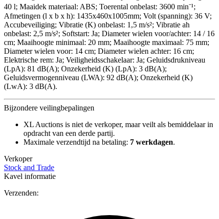
40 l; Maaidek materiaal: ABS; Toerental onbelast: 3600 min⁻¹;
Afmetingen (l x b x h): 1435x460x1005mm; Volt (spanning): 36 V;
Accubeveiliging; Vibratie (K) onbelast: 1,5 m/s²; Vibratie ah
onbelast: 2,5 m/s²; Softstart: Ja; Diameter wielen voor/achter: 14 / 16
cm; Maaihoogte minimaal: 20 mm; Maaihoogte maximaal: 75 mm;
Diameter wielen voor: 14 cm; Diameter wielen achter: 16 cm;
Elektrische rem: Ja; Veiligheidsschakelaar: Ja; Geluidsdrukniveau
(LpA): 81 dB(A); Onzekerheid (K) (LpA): 3 dB(A);
Geluidsvermogenniveau (LWA): 92 dB(A); Onzekerheid (K)
(LwA): 3 dB(A).
Bijzondere veilingbepalingen
XL Auctions is niet de verkoper, maar veilt als bemiddelaar in
opdracht van een derde partij.
Maximale verzendtijd na betaling:
7 werkdagen
.
Verkoper
Stock and Trade
Kavel informatie
Verzenden: