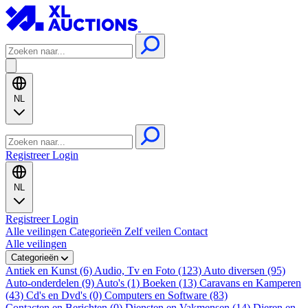
NL
Registreer
Login
NL
Registreer
Login
Alle veilingen
Categorieën
Zelf veilen
Contact
Alle veilingen
Categorieën
Antiek en Kunst (6)
Audio, Tv en Foto (123)
Auto diversen (95)
Auto-onderdelen (9)
Auto's (1)
Boeken (13)
Caravans en Kamperen
(43)
Cd's en Dvd's (0)
Computers en Software (83)
Contacten en Berichten (0)
Diensten en Vakmensen (14)
Dieren en