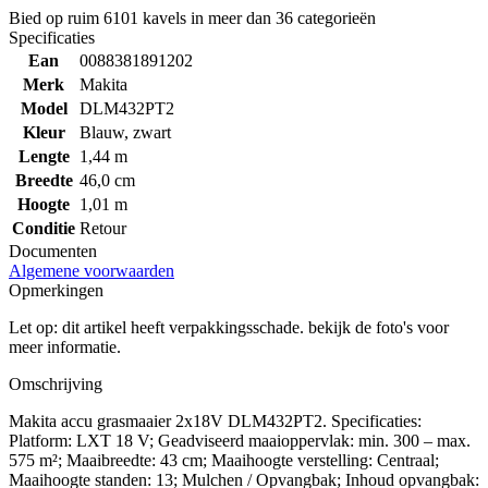
Bied op ruim
6101 kavels
in meer dan
36 categorieën
Specificaties
Ean
0088381891202
Merk
Makita
Model
DLM432PT2
Kleur
Blauw, zwart
Lengte
1,44 m
Breedte
46,0 cm
Hoogte
1,01 m
Conditie
Retour
Documenten
Algemene voorwaarden
Opmerkingen
Let op: dit artikel heeft verpakkingsschade. bekijk de foto's voor
meer informatie.
Omschrijving
Makita accu grasmaaier 2x18V DLM432PT2. Specificaties:
Platform: LXT 18 V; Geadviseerd maaioppervlak: min. 300 – max.
575 m²; Maaibreedte: 43 cm; Maaihoogte verstelling: Centraal;
Maaihoogte standen: 13; Mulchen / Opvangbak; Inhoud opvangbak: