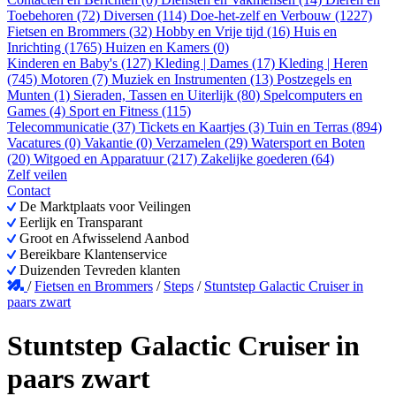
Toebehoren (72)
Diversen (114)
Doe-het-zelf en Verbouw (1227)
Fietsen en Brommers (32)
Hobby en Vrije tijd (16)
Huis en
Inrichting (1765)
Huizen en Kamers (0)
Kinderen en Baby's (127)
Kleding | Dames (17)
Kleding | Heren
(745)
Motoren (7)
Muziek en Instrumenten (13)
Postzegels en
Munten (1)
Sieraden, Tassen en Uiterlijk (80)
Spelcomputers en
Games (4)
Sport en Fitness (115)
Telecommunicatie (37)
Tickets en Kaartjes (3)
Tuin en Terras (894)
Vacatures (0)
Vakantie (0)
Verzamelen (29)
Watersport en Boten
(20)
Witgoed en Apparatuur (217)
Zakelijke goederen (64)
Zelf veilen
Contact
De Marktplaats voor Veilingen
Eerlijk en Transparant
Groot en Afwisselend Aanbod
Bereikbare Klantenservice
Duizenden Tevreden klanten
/
Fietsen en Brommers
/
Steps
/
Stuntstep Galactic Cruiser in
paars zwart
Stuntstep Galactic Cruiser in
paars zwart