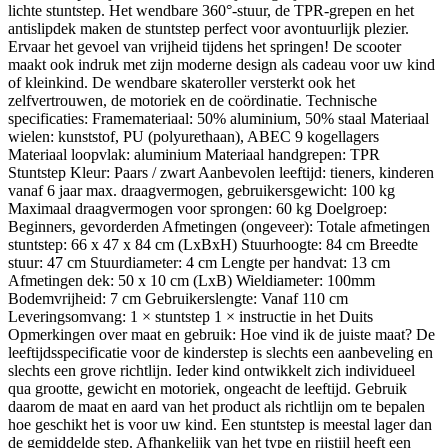
lichte stuntstep. Het wendbare 360°-stuur, de TPR-grepen en het
antislipdek maken de stuntstep perfect voor avontuurlijk plezier.
Ervaar het gevoel van vrijheid tijdens het springen! De scooter
maakt ook indruk met zijn moderne design als cadeau voor uw kind
of kleinkind. De wendbare skateroller versterkt ook het
zelfvertrouwen, de motoriek en de coördinatie. Technische
specificaties: Framemateriaal: 50% aluminium, 50% staal Materiaal
wielen: kunststof, PU (polyurethaan), ABEC 9 kogellagers
Materiaal loopvlak: aluminium Materiaal handgrepen: TPR
Stuntstep Kleur: Paars / zwart Aanbevolen leeftijd: tieners, kinderen
vanaf 6 jaar max. draagvermogen, gebruikersgewicht: 100 kg
Maximaal draagvermogen voor sprongen: 60 kg Doelgroep:
Beginners, gevorderden Afmetingen (ongeveer): Totale afmetingen
stuntstep: 66 x 47 x 84 cm (LxBxH) Stuurhoogte: 84 cm Breedte
stuur: 47 cm Stuurdiameter: 4 cm Lengte per handvat: 13 cm
Afmetingen dek: 50 x 10 cm (LxB) Wieldiameter: 100mm
Bodemvrijheid: 7 cm Gebruikerslengte: Vanaf 110 cm
Leveringsomvang: 1 × stuntstep 1 × instructie in het Duits
Opmerkingen over maat en gebruik: Hoe vind ik de juiste maat? De
leeftijdsspecificatie voor de kinderstep is slechts een aanbeveling en
slechts een grove richtlijn. Ieder kind ontwikkelt zich individueel
qua grootte, gewicht en motoriek, ongeacht de leeftijd. Gebruik
daarom de maat en aard van het product als richtlijn om te bepalen
hoe geschikt het is voor uw kind. Een stuntstep is meestal lager dan
de gemiddelde step. Afhankelijk van het type en rijstijl heeft een