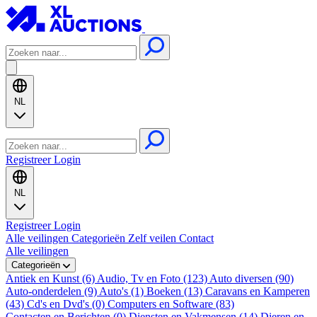
NL
Registreer
Login
NL
Registreer
Login
Alle veilingen
Categorieën
Zelf veilen
Contact
Alle veilingen
Categorieën
Antiek en Kunst (6)
Audio, Tv en Foto (123)
Auto diversen (90)
Auto-onderdelen (9)
Auto's (1)
Boeken (13)
Caravans en Kamperen
(43)
Cd's en Dvd's (0)
Computers en Software (83)
Contacten en Berichten (0)
Diensten en Vakmensen (14)
Dieren en