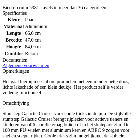
Bied op ruim
5981 kavels
in meer dan
36 categorieën
Specificaties
Kleur
Paars
Materiaal
Aluminium
Lengte
66,0 cm
Breedte
47,0 cm
Hoogte
84,0 cm
Conditie
Retour
Documenten
Algemene voorwaarden
Opmerkingen
Het gaat hierbij meestal om producten met een minder nette doos,
lichte lakschade of een klein deukje. Het product zelf is verder
volledig functioneel.
Omschrijving
Stuntstep Galactic Cruiser voor coole tricks in de pijp De stijlvolle
stuntstep Galactic Cruiser brengt rijplezier voor actieve tieners en
kinderen vanaf 6 jaar die graag buiten of in het skatepark zijn. De
100 mm PU-wielen met aluminium kern en ABEC 9 zorgen voor
snel en soepel rijden. Coole tricks zijn mogelijk met de stabiele,