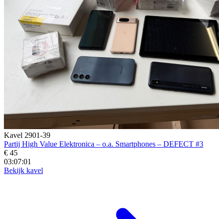
Kavel 2901-39
Partij High Value Elektronica – o.a. Smartphones – DEFECT #3
€ 45
03:06:59
Bekijk kavel