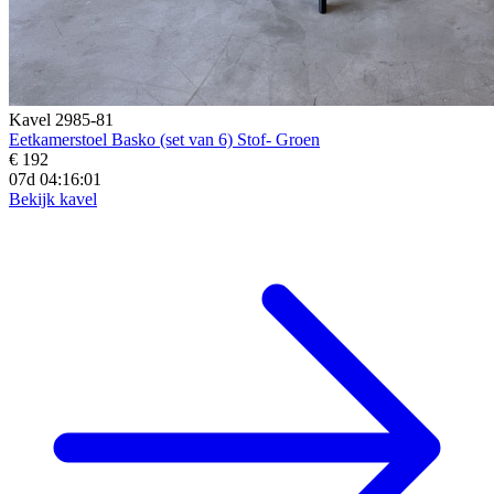
Kavel 2985-81
Eetkamerstoel Basko (set van 6) Stof- Groen
€ 192
07d 04:15:59
Bekijk kavel