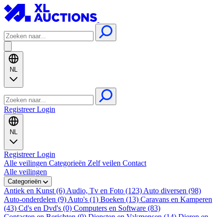
NL
Registreer
Login
NL
Registreer
Login
Alle veilingen
Categorieën
Zelf veilen
Contact
Alle veilingen
Categorieën
Antiek en Kunst (6)
Audio, Tv en Foto (123)
Auto diversen (98)
Auto-onderdelen (9)
Auto's (1)
Boeken (13)
Caravans en Kamperen
(43)
Cd's en Dvd's (0)
Computers en Software (83)
Contacten en Berichten (0)
Diensten en Vakmensen (14)
Dieren en