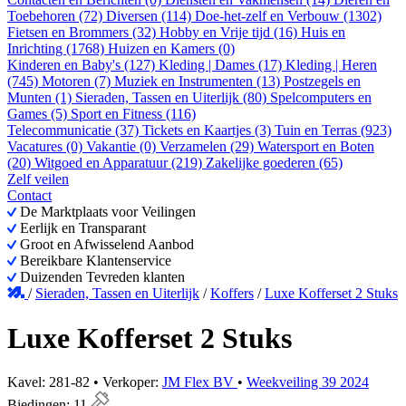
Toebehoren (72)
Diversen (114)
Doe-het-zelf en Verbouw (1302)
Fietsen en Brommers (32)
Hobby en Vrije tijd (16)
Huis en
Inrichting (1768)
Huizen en Kamers (0)
Kinderen en Baby's (127)
Kleding | Dames (17)
Kleding | Heren
(745)
Motoren (7)
Muziek en Instrumenten (13)
Postzegels en
Munten (1)
Sieraden, Tassen en Uiterlijk (80)
Spelcomputers en
Games (5)
Sport en Fitness (116)
Telecommunicatie (37)
Tickets en Kaartjes (3)
Tuin en Terras (923)
Vacatures (0)
Vakantie (0)
Verzamelen (29)
Watersport en Boten
(20)
Witgoed en Apparatuur (219)
Zakelijke goederen (65)
Zelf veilen
Contact
De Marktplaats voor Veilingen
Eerlijk en Transparant
Groot en Afwisselend Aanbod
Bereikbare Klantenservice
Duizenden Tevreden klanten
/
Sieraden, Tassen en Uiterlijk
/
Koffers
/
Luxe Kofferset 2 Stuks
Luxe Kofferset 2 Stuks
Kavel: 281-82 • Verkoper:
JM Flex BV
•
Weekveiling 39 2024
Biedingen:
11