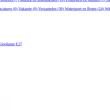
acatures (0)
Vakantie (0)
Verzamelen (30)
Watersport en Boten (24)
Wit
Gloeilamp E27
7