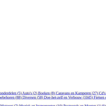
onderdelen (5)
Auto's (2)
Boeken (8)
Caravans en Kamperen (27)
Cd's
oebehoren (88)
Diversen (58)
Doe-het-zelf en Verbouw (1045)
Fietsen
)
Motoren (7)
Muziek en Instrumenten (10)
Postzegels en Munten (1)
Si