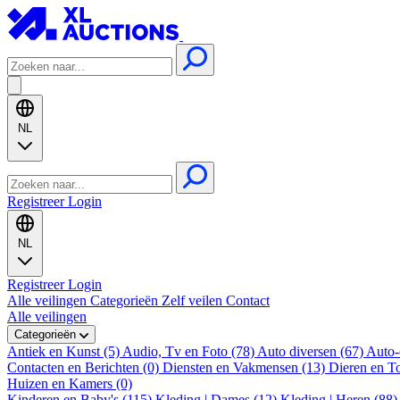
NL
Registreer
Login
NL
Registreer
Login
Alle veilingen
Categorieën
Zelf veilen
Contact
Alle veilingen
Categorieën
Antiek en Kunst (5)
Audio, Tv en Foto (78)
Auto diversen (67)
Auto-
Contacten en Berichten (0)
Diensten en Vakmensen (13)
Dieren en T
Huizen en Kamers (0)
Kinderen en Baby's (115)
Kleding | Dames (12)
Kleding | Heren (88