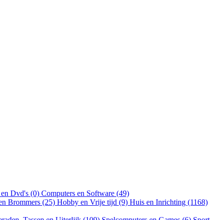
 en Dvd's (0)
Computers en Software (49)
 en Brommers (25)
Hobby en Vrije tijd (9)
Huis en Inrichting (1168)
eraden, Tassen en Uiterlijk (109)
Spelcomputers en Games (6)
Sport