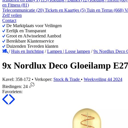
en Fitness (81)
Telecommunicatie (20)
Tickets en Kaartjes (5)
Tuin en Terras (668)
V
Zelf veilen
Contact
De Marktplaats voor Veilingen
Eerlijk en Transparant
Groot en Afwisselend Aanbod
Bereikbare Klantenservice
Duizenden Tevreden klanten
/
Huis en Inrichting
/
Lampen | Losse lampen
/
9x Nordlux Deco 
9x Nordlux Deco Gloeilamp E2
Kavel: 358-172 • Verkoper:
Stock & Trade
•
Weekveiling 44 2024
Biedingen:
24
Favorieten: