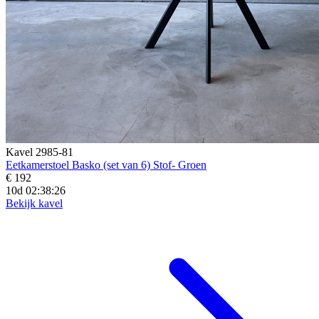
Kavel 2985-81
Eetkamerstoel Basko (set van 6) Stof- Groen
€ 192
10d 02:38:24
Bekijk kavel