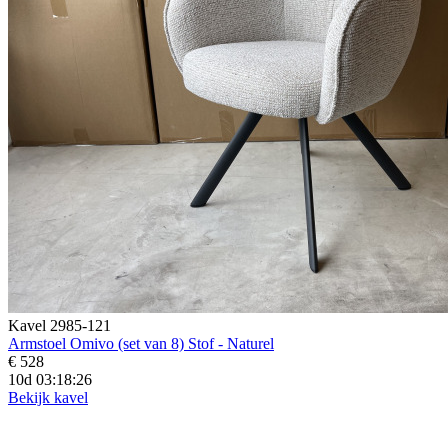
Kavel 2985-121
Armstoel Omivo (set van 8) Stof - Naturel
€ 528
10d 03:18:24
Bekijk kavel