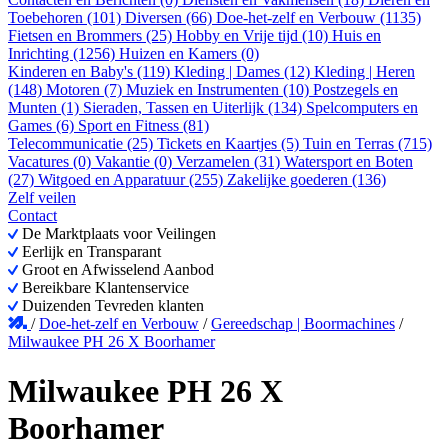
Toebehoren (101)
Diversen (66)
Doe-het-zelf en Verbouw (1135)
Fietsen en Brommers (25)
Hobby en Vrije tijd (10)
Huis en
Inrichting (1256)
Huizen en Kamers (0)
Kinderen en Baby's (119)
Kleding | Dames (12)
Kleding | Heren
(148)
Motoren (7)
Muziek en Instrumenten (10)
Postzegels en
Munten (1)
Sieraden, Tassen en Uiterlijk (134)
Spelcomputers en
Games (6)
Sport en Fitness (81)
Telecommunicatie (25)
Tickets en Kaartjes (5)
Tuin en Terras (715)
Vacatures (0)
Vakantie (0)
Verzamelen (31)
Watersport en Boten
(27)
Witgoed en Apparatuur (255)
Zakelijke goederen (136)
Zelf veilen
Contact
De Marktplaats voor Veilingen
Eerlijk en Transparant
Groot en Afwisselend Aanbod
Bereikbare Klantenservice
Duizenden Tevreden klanten
/
Doe-het-zelf en Verbouw
/
Gereedschap | Boormachines
/
Milwaukee PH 26 X Boorhamer
Milwaukee PH 26 X
Boorhamer