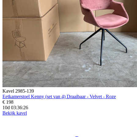
Kavel 2985-139
Eetkamerstoel Kenny (set van 4) Draaibaar - Velvet - Roze
€ 198
10d 03:36:24
Bekijk kavel