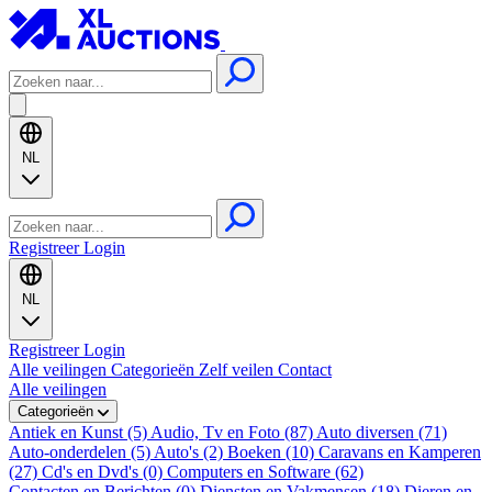
NL
Registreer
Login
NL
Registreer
Login
Alle veilingen
Categorieën
Zelf veilen
Contact
Alle veilingen
Categorieën
Antiek en Kunst (5)
Audio, Tv en Foto (87)
Auto diversen (71)
Auto-onderdelen (5)
Auto's (2)
Boeken (10)
Caravans en Kamperen
(27)
Cd's en Dvd's (0)
Computers en Software (62)
Contacten en Berichten (0)
Diensten en Vakmensen (18)
Dieren en