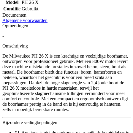
Model
PH 26 X
Conditie
Gebruikt
Documenten
Algemene voorwaarden
Opmerkingen
-
Omschrijving
De Milwaukee PH 26 X is een krachtige en veelzijdige boorhamer,
ontworpen voor professioneel gebruik. Met een 800W motor levert
deze machine uitstekende prestaties in zowel beton, steen, hout als
metaal. De boorhamer biedt drie functies: boren, hamerboren en
beitelen, waardoor het geschikt is voor een breed scala aan
toepassingen. Dankzij de hoge slagenergie van 2,4 joule boort de
PH 26 X moeiteloos in harde materialen, terwijl het
geoptimaliseerde slagmechanisme trillingen vermindert voor meer
comfort en controle. Met een compact en ergonomisch ontwerp ligt
de boorhamer prettig in de hand en is hij eenvoudig te hanteren,
zelfs in moeilijk bereikbare ruimtes.
Bijzondere veilingbepalingen
XL Auctions is niet de verkoper, maar veilt als bemiddelaar in