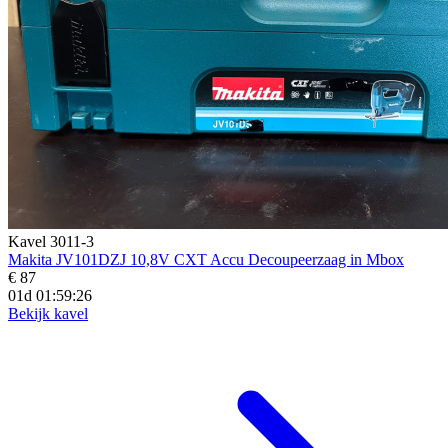
Kavel 3011-3
Makita JV101DZJ 10,8V CXT Accu Decoupeerzaag in Mbox
€ 87
01d 01:59:24
Bekijk kavel