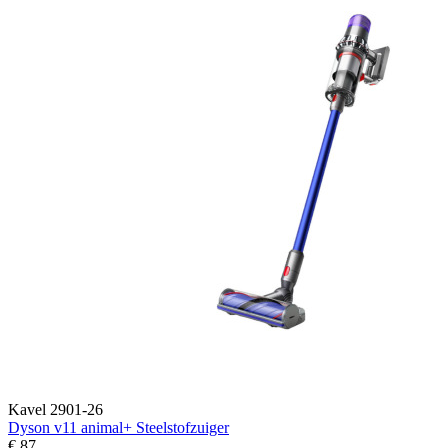
Kavel 2901-26
Dyson v11 animal+ Steelstofzuiger
€ 87