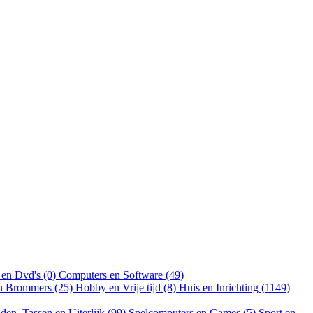
 en Dvd's (0)
Computers en Software (49)
en Brommers (25)
Hobby en Vrije tijd (8)
Huis en Inrichting (1149)
aden, Tassen en Uiterlijk (99)
Spelcomputers en Games (5)
Sport en