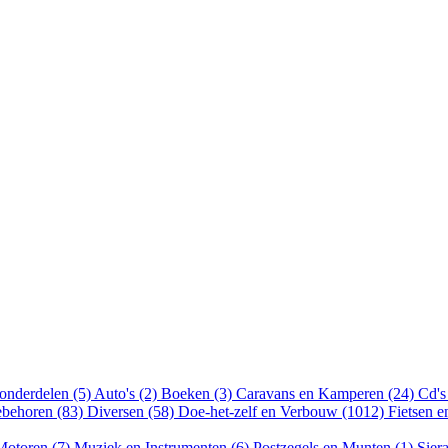
onderdelen (5)
Auto's (2)
Boeken (3)
Caravans en Kamperen (24)
Cd's
ebehoren (83)
Diversen (58)
Doe-het-zelf en Verbouw (1012)
Fietsen 
Motoren (7)
Muziek en Instrumenten (6)
Postzegels en Munten (1)
Sier