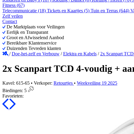
Fitness (67)
Telecommunicatie (18)
Tickets en Kaartjes (5)
Tuin en Terras (644)
V
Zelf veilen
Contact
De Marktplaats voor Veilingen
Eerlijk en Transparant
Groot en Afwisselend Aanbod
Bereikbare Klantenservice
Duizenden Tevreden klanten
/
Doe-het-zelf en Verbouw
/
Elektra en Kabels
/
2x Scanpart TCD 
2x Scanpart TCD 4-voudig + aar
Kavel: 615-65 • Verkoper:
Retourtjes
•
Weekveiling 19 2025
Biedingen:
5
Favorieten: