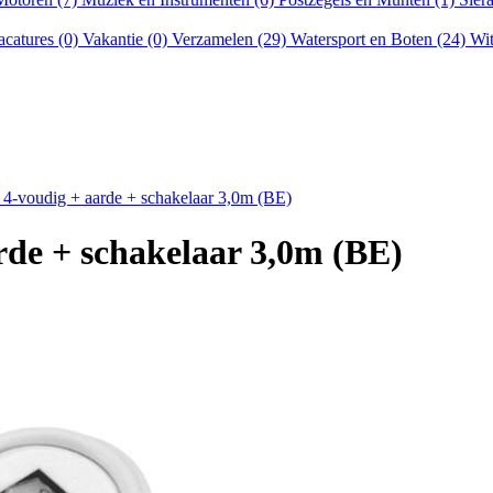
acatures (0)
Vakantie (0)
Verzamelen (29)
Watersport en Boten (24)
Wit
4-voudig + aarde + schakelaar 3,0m (BE)
de + schakelaar 3,0m (BE)