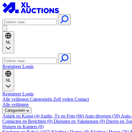
NL
Registreer
Login
NL
Registreer
Login
Alle veilingen
Categorieën
Zelf veilen
Contact
Alle veilingen
Categorieën
Antiek en Kunst (4)
Audio, Tv en Foto (66)
Auto diversen (59)
Auto-
Contacten en Berichten (0)
Diensten en Vakmensen (9)
Dieren en To
Huizen en Kamers (0)
Kinderen en Baby's (107)
Kleding | Dames (8)
Kleding | Heren (76)