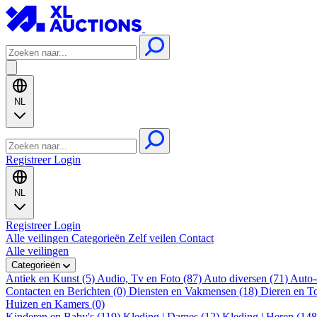
NL
Registreer
Login
NL
Registreer
Login
Alle veilingen
Categorieën
Zelf veilen
Contact
Alle veilingen
Categorieën
Antiek en Kunst (5)
Audio, Tv en Foto (87)
Auto diversen (71)
Auto-
Contacten en Berichten (0)
Diensten en Vakmensen (18)
Dieren en T
Huizen en Kamers (0)
Kinderen en Baby's (119)
Kleding | Dames (12)
Kleding | Heren (14