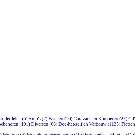
onderdelen (5)
Auto's (2)
Boeken (10)
Caravans en Kamperen (27)
Cd'
oebehoren (101)
Diversen (66)
Doe-het-zelf en Verbouw (1135)
Fietse
8)
Motoren (7)
Muziek en Instrumenten (10)
Postzegels en Munten (1)
S