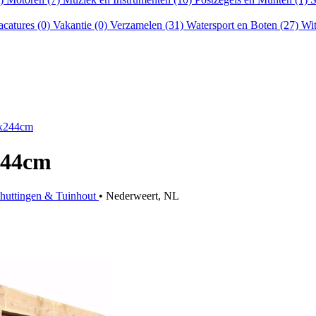
acatures (0)
Vakantie (0)
Verzamelen (31)
Watersport en Boten (27)
Wit
0x244cm
244cm
chuttingen & Tuinhout
• Nederweert, NL