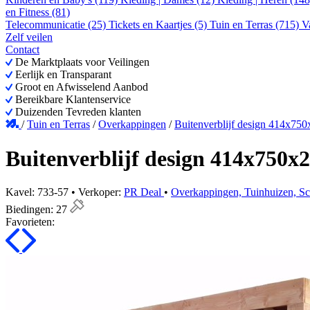
en Fitness (81)
Telecommunicatie (25)
Tickets en Kaartjes (5)
Tuin en Terras (715)
V
Zelf veilen
Contact
De Marktplaats voor Veilingen
Eerlijk en Transparant
Groot en Afwisselend Aanbod
Bereikbare Klantenservice
Duizenden Tevreden klanten
/
Tuin en Terras
/
Overkappingen
/
Buitenverblijf design 414x75
Buitenverblijf design 414x750x
Kavel: 733-57 • Verkoper:
PR Deal
•
Overkappingen, Tuinhuizen, S
Biedingen:
27
Favorieten: