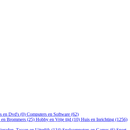
s en Dvd's (0)
Computers en Software (62)
n en Brommers (25)
Hobby en Vrije tijd (10)
Huis en Inrichting (1256)
ieraden, Tassen en Uiterlijk (134)
Spelcomputers en Games (6)
Sport