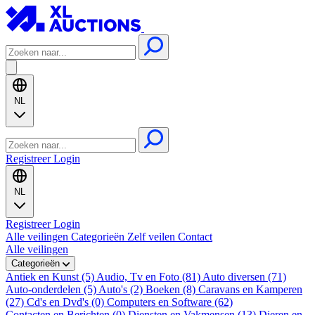
NL
Registreer
Login
NL
Registreer
Login
Alle veilingen
Categorieën
Zelf veilen
Contact
Alle veilingen
Categorieën
Antiek en Kunst (5)
Audio, Tv en Foto (81)
Auto diversen (71)
Auto-onderdelen (5)
Auto's (2)
Boeken (8)
Caravans en Kamperen
(27)
Cd's en Dvd's (0)
Computers en Software (62)
Contacten en Berichten (0)
Diensten en Vakmensen (13)
Dieren en