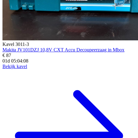
Kavel 3011-3
Makita JV101DZJ 10,8V CXT Accu Decoupeerzaag in Mbox
€ 87
01d 05:04:06
Bekijk kavel