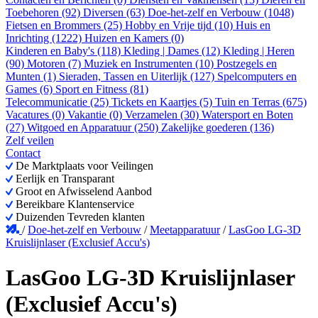
Toebehoren (92)
Diversen (63)
Doe-het-zelf en Verbouw (1048)
Fietsen en Brommers (25)
Hobby en Vrije tijd (10)
Huis en
Inrichting (1222)
Huizen en Kamers (0)
Kinderen en Baby's (118)
Kleding | Dames (12)
Kleding | Heren
(90)
Motoren (7)
Muziek en Instrumenten (10)
Postzegels en
Munten (1)
Sieraden, Tassen en Uiterlijk (127)
Spelcomputers en
Games (6)
Sport en Fitness (81)
Telecommunicatie (25)
Tickets en Kaartjes (5)
Tuin en Terras (675)
Vacatures (0)
Vakantie (0)
Verzamelen (30)
Watersport en Boten
(27)
Witgoed en Apparatuur (250)
Zakelijke goederen (136)
Zelf veilen
Contact
De Marktplaats voor Veilingen
Eerlijk en Transparant
Groot en Afwisselend Aanbod
Bereikbare Klantenservice
Duizenden Tevreden klanten
/
Doe-het-zelf en Verbouw
/
Meetapparatuur
/
LasGoo LG-3D
Kruislijnlaser (Exclusief Accu's)
LasGoo LG-3D Kruislijnlaser
(Exclusief Accu's)