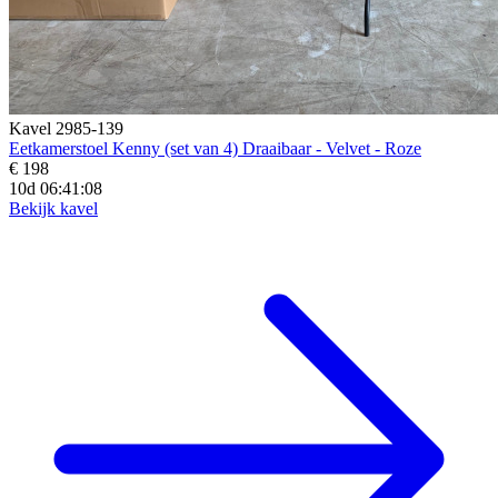
Kavel 2985-139
Eetkamerstoel Kenny (set van 4) Draaibaar - Velvet - Roze
€ 198
10d 06:41:06
Bekijk kavel