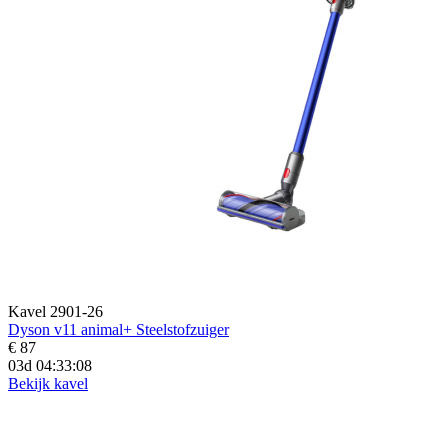
Kavel 2901-26
Dyson v11 animal+ Steelstofzuiger
€ 87
03d 04:33:06
Bekijk kavel