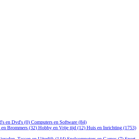
's en Dvd's (0)
Computers en Software (84)
n en Brommers (32)
Hobby en Vrije tijd (12)
Huis en Inrichting (1753)
ieraden, Tassen en Uiterlijk (144)
Spelcomputers en Games (7)
Sport