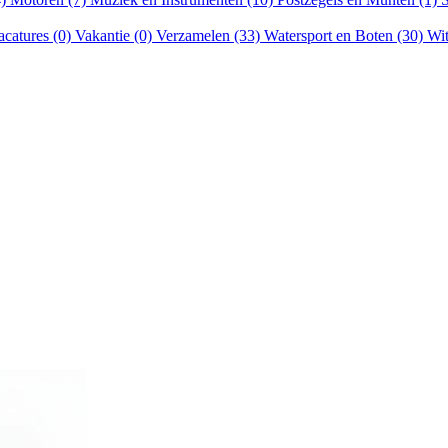
acatures (0)
Vakantie (0)
Verzamelen (33)
Watersport en Boten (30)
Wit