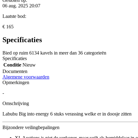
Gesloten op:
06 aug. 2025 20:07
Laatste bod:
€ 165
Specificaties
Bied op ruim
6134 kavels
in meer dan
36 categorieën
Specificaties
Conditie
Nieuw
Documenten
Algemene voorwaarden
Opmerkingen
-
Omschrijving
Labubu Big into energy 6 stuks verassing welke er in doosje zitten
Bijzondere veilingbepalingen
XL Auctions is niet de verkoper, maar veilt als bemiddelaar in o