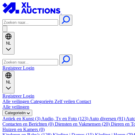
NL
Registreer
Login
NL
Registreer
Login
Alle veilingen
Categorieën
Zelf veilen
Contact
Alle veilingen
Categorieën
Antiek en Kunst (3)
Audio, Tv en Foto (123)
Auto diversen (91)
Auto
Contacten en Berichten (0)
Diensten en Vakmensen (20)
Dieren en T
Huizen en Kamers (0)
Kinderen en Baby's (128)
Kleding | Dames (15)
Kleding | Heren (79