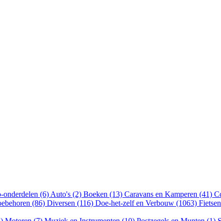
-onderdelen (6)
Auto's (2)
Boeken (13)
Caravans en Kamperen (41)
Cd
oebehoren (86)
Diversen (116)
Doe-het-zelf en Verbouw (1063)
Fietse
4)
Motoren (7)
Muziek en Instrumenten (10)
Postzegels en Munten (1)
S