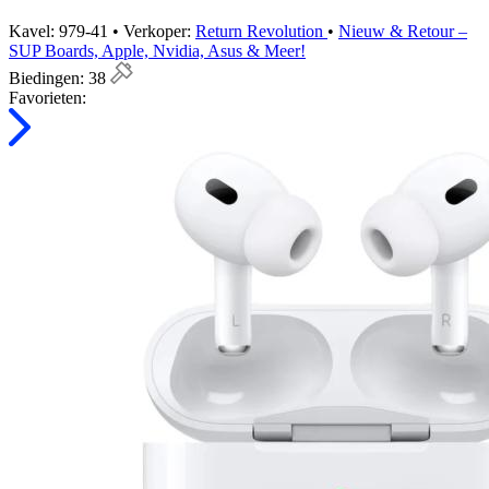
Kavel: 979-41 • Verkoper:
Return Revolution
•
Nieuw & Retour –
SUP Boards, Apple, Nvidia, Asus & Meer!
Biedingen:
38
Favorieten: