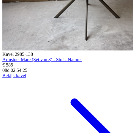
Kavel 2985-138
Armstoel Mare (Set van 8) - Stof - Naturel
€ 585
08d 02:54:23
Bekijk kavel