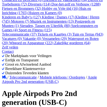
Toebehoren (72)
Diversen (114)
Doe-het-zelf en Verbouw (1288)
Fietsen en Brommers (32)
Hobby en Vrije tijd (16)
Huis en
Inrichting (1765)
Huizen en Kamers (0)
Kinderen en Baby's (127)
Kleding | Dames (17)
Kleding | Heren
(745)
Motoren (7)
Muziek en Instrumenten (13)
Postzegels en
Munten (1)
Sieraden, Tassen en Uiterlijk (80)
Spelcomputers en
Games (4)
Sport en Fitness (115)
Telecommunicatie (37)
Tickets en Kaartjes (3)
Tuin en Terras (943)
Vacatures (0)
Vakantie (0)
Verzamelen (29)
Watersport en Boten
(20)
Witgoed en Apparatuur (222)
Zakelijke goederen (64)
Zelf veilen
Contact
De Marktplaats voor Veilingen
Eerlijk en Transparant
Groot en Afwisselend Aanbod
Bereikbare Klantenservice
Duizenden Tevreden klanten
/
Telecommunicatie
/
Mobiele telefoons | Oordopjes
/
Apple
Airpods Pro 2nd generation (USB-C)
Apple Airpods Pro 2nd
generation (USB-C)