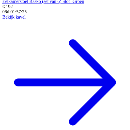
Eetkamerstoel Basko (set van 6) Stof- Groen
€ 192
08d 01:57:23
Bekijk kavel