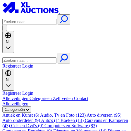
NL
Registreer
Login
NL
Registreer
Login
Alle veilingen
Categorieën
Zelf veilen
Contact
Alle veilingen
Categorieën
Antiek en Kunst (6)
Audio, Tv en Foto (123)
Auto diversen (95)
Auto-onderdelen (9)
Auto's (1)
Boeken (13)
Caravans en Kamperen
(43)
Cd's en Dvd's (0)
Computers en Software (83)
Contacten en Berichten (0)
Diensten en Vakmensen (14)
Dieren en