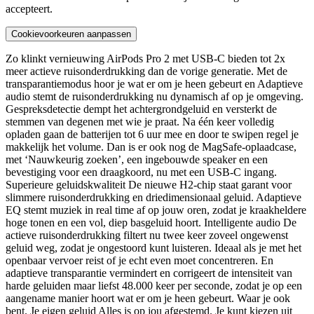
accepteert.
Cookievoorkeuren aanpassen
Zo klinkt vernieuwing AirPods Pro 2 met USB‑C bieden tot 2x
meer actieve ruisonderdrukking dan de vorige generatie. Met de
transparantie­modus hoor je wat er om je heen gebeurt en Adaptieve
audio stemt de ruisonderdrukking nu dynamisch af op je omgeving.
Gespreksdetectie dempt het achtergrondgeluid en versterkt de
stemmen van degenen met wie je praat. Na één keer volledig
opladen gaan de batterijen tot 6 uur mee en door te swipen regel je
makkelijk het volume. Dan is er ook nog de MagSafe‑oplaadcase,
met ‘Nauwkeurig zoeken’, een ingebouwde speaker en een
bevestiging voor een draagkoord, nu met een USB-C ingang.
Superieure geluidskwaliteit De nieuwe H2-chip staat garant voor
slimmere ruisonderdrukking en driedimensionaal geluid. Adaptieve
EQ stemt muziek in real time af op jouw oren, zodat je kraakheldere
hoge tonen en een vol, diep basgeluid hoort. Intelligente audio De
actieve ruisonderdrukking filtert nu twee keer zoveel ongewenst
geluid weg, zodat je ongestoord kunt luisteren. Ideaal als je met het
openbaar vervoer reist of je echt even moet concentreren. En
adaptieve transparantie vermindert en corrigeert de intensiteit van
harde geluiden maar liefst 48.000 keer per seconde, zodat je op een
aangename manier hoort wat er om je heen gebeurt. Waar je ook
bent. Je eigen geluid Alles is op jou afgestemd. Je kunt kiezen uit