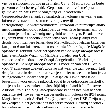
vier paar siliconen oortips in de maten XS, S, M en L voor de beste
pasvorm en het beste geluid. ‘Gepersonaliseerd volume’ past het
geluid aan op basis van je omgeving en je voorkeuren.
Gespreksdetectie verlaagt automatisch het volume van waar je naar
luistert en versterkt de stemmen voor je, terwijl het
achtergrondgeluid wordt verminderd. Persoonlijke ruimtelijke audio
met dynamische hoofdtracking past de weergave helemaal aan jou
aan door je heel nauwkeurig met geluid te omringen. En adaptieve
EQ stemt muziek specifiek af op jouw oren, zodat je altijd veel
details hoort. Langere batterijduur Met volledig opgeladen batterijen
kun je tot 6 uur luisteren, en tot maar liefst 30 uur als je de MagSafe-
oplaadcase gebruikt. Voor het opladen van de MagSafe‑oplaadcase
kun je een Apple Watch- of MagSafe‑oplader, een USB‑C-
connector of een draadloze Qi‑oplader gebruiken. Veelzijdige
oplaadcase De MagSafe-oplaadcase is voorzien van een U1‑chip
voor ’Nauwkeurig zoeken’, zodat je ziet waar die zich bevindt. Ligt
de oplaadcase in de buurt, maar zie je die niet meteen, dan kun je via
de ingebouwde speaker een geluid afspelen. Ook nieuw is de
bevestiging voor een draagkoord, zodat je de oplaadcase makkelijk
aan je tas kunt vastmaken en dus altijd bij de hand hebt. En zowel
AirPods Pro als de MagSafe-oplaadcase kunnen heel wat hebben
omdat ze stof-, zweet- en waterbestendig zijn volgens de IP54‑norm.
Magischer dan ooit AirPods Pro (2e generatie) met USB‑C zijn nog
makkelijker in het gebruik dan het eerste model. Dankzij de touch-
bediening regel je alle afspeelfuncties op de steel en pas je het