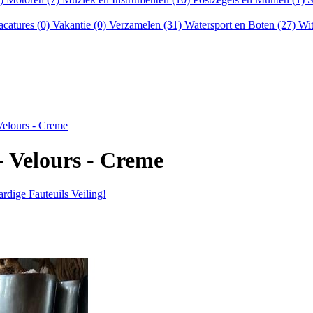
acatures (0)
Vakantie (0)
Verzamelen (31)
Watersport en Boten (27)
Wit
 Velours - Creme
 - Velours - Creme
dige Fauteuils Veiling!