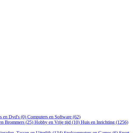
s en Dvd's (0)
Computers en Software (62)
 en Brommers (25)
Hobby en Vrije tijd (10)
Huis en Inrichting (1256)
ieraden, Tassen en Uiterlijk (134)
Spelcomputers en Games (6)
Sport