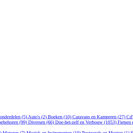
onderdelen (5)
Auto's (2)
Boeken (10)
Caravans en Kamperen (27)
Cd'
oebehoren (99)
Diversen (66)
Doe-het-zelf en Verbouw (1053)
Fietsen
8)
Motoren (7)
Muziek en Instrumenten (10)
Postzegels en Munten (1)
S