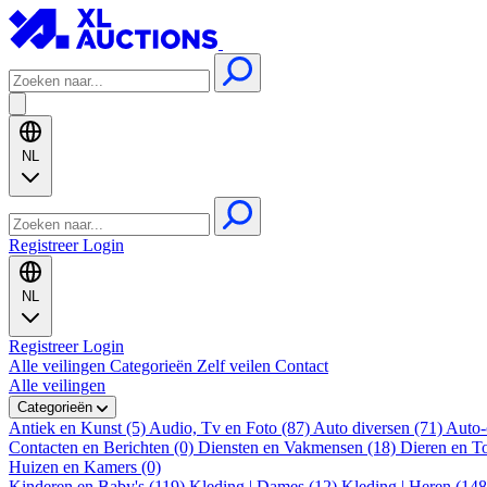
NL
Registreer
Login
NL
Registreer
Login
Alle veilingen
Categorieën
Zelf veilen
Contact
Alle veilingen
Categorieën
Antiek en Kunst (5)
Audio, Tv en Foto (87)
Auto diversen (71)
Auto-
Contacten en Berichten (0)
Diensten en Vakmensen (18)
Dieren en T
Huizen en Kamers (0)
Kinderen en Baby's (119)
Kleding | Dames (12)
Kleding | Heren (14