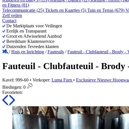
en Fitness (81)
Telecommunicatie (25)
Tickets en Kaartjes (5)
Tuin en Terras (679)
V
Zelf veilen
Contact
De Marktplaats voor Veilingen
Eerlijk en Transparant
Groot en Afwisselend Aanbod
Bereikbare Klantenservice
Duizenden Tevreden klanten
/
Huis en Inrichting
/
Fauteuils
/
Fauteuil - Clubfauteuil - Brody -
Fauteuil - Clubfauteuil - Brody
Kavel: 999-60 • Verkoper:
Luma Furn
•
Exclusieve Nieuwe Hoogwaar
Biedingen:
0
Favorieten: