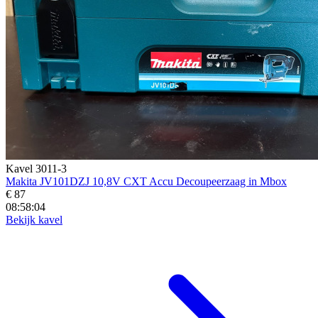
Kavel 3011-3
Makita JV101DZJ 10,8V CXT Accu Decoupeerzaag in Mbox
€ 87
08:58:02
Bekijk kavel