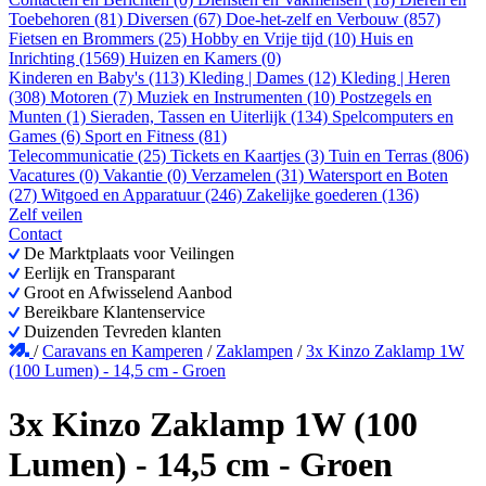
Toebehoren (81)
Diversen (67)
Doe-het-zelf en Verbouw (857)
Fietsen en Brommers (25)
Hobby en Vrije tijd (10)
Huis en
Inrichting (1569)
Huizen en Kamers (0)
Kinderen en Baby's (113)
Kleding | Dames (12)
Kleding | Heren
(308)
Motoren (7)
Muziek en Instrumenten (10)
Postzegels en
Munten (1)
Sieraden, Tassen en Uiterlijk (134)
Spelcomputers en
Games (6)
Sport en Fitness (81)
Telecommunicatie (25)
Tickets en Kaartjes (3)
Tuin en Terras (806)
Vacatures (0)
Vakantie (0)
Verzamelen (31)
Watersport en Boten
(27)
Witgoed en Apparatuur (246)
Zakelijke goederen (136)
Zelf veilen
Contact
De Marktplaats voor Veilingen
Eerlijk en Transparant
Groot en Afwisselend Aanbod
Bereikbare Klantenservice
Duizenden Tevreden klanten
/
Caravans en Kamperen
/
Zaklampen
/
3x Kinzo Zaklamp 1W
(100 Lumen) - 14,5 cm - Groen
3x Kinzo Zaklamp 1W (100
Lumen) - 14,5 cm - Groen