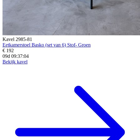
Kavel 2985-81
Eetkamerstoel Basko (set van 6) Stof- Groen
€ 192
09d 09:37:02
Bekijk kavel