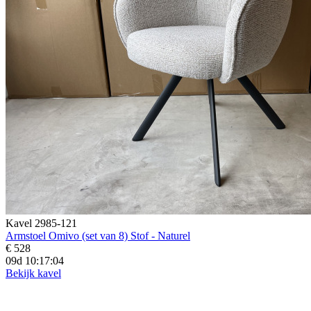
Kavel 2985-121
Armstoel Omivo (set van 8) Stof - Naturel
€ 528
09d 10:17:02
Bekijk kavel