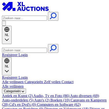
NL
Registreer
Login
NL
Registreer
Login
Alle veilingen
Categorieën
Zelf veilen
Contact
Alle veilingen
Categorieën
Antiek en Kunst (2)
Audio, Tv en Foto (86)
Auto diversen (69)
Auto-onderdelen (5)
Auto's (2)
Boeken (10)
Caravans en Kamperen
(28)
Cd's en Dvd's (0)
Computers en Software (62)
Contacten en Berichten (0)
Diensten en Vakmensen (18)
Dieren en