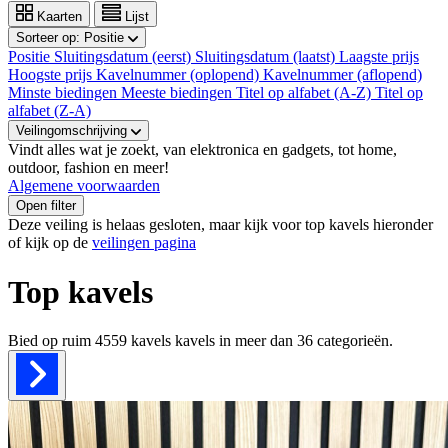
Kaarten
Lijst
Sorteer op:
Positie
Positie
Sluitingsdatum (eerst)
Sluitingsdatum (laatst)
Laagste prijs
Hoogste prijs
Kavelnummer (oplopend)
Kavelnummer (aflopend)
Minste biedingen
Meeste biedingen
Titel op alfabet (A-Z)
Titel op
alfabet (Z-A)
Veilingomschrijving
Vindt alles wat je zoekt, van elektronica en gadgets, tot home,
outdoor, fashion en meer!
Algemene voorwaarden
Open filter
Deze veiling is helaas gesloten, maar kijk voor top kavels hieronder
of kijk op de
veilingen pagina
Top kavels
Bied op ruim
4559 kavels
kavels in meer dan
36
categorieën.