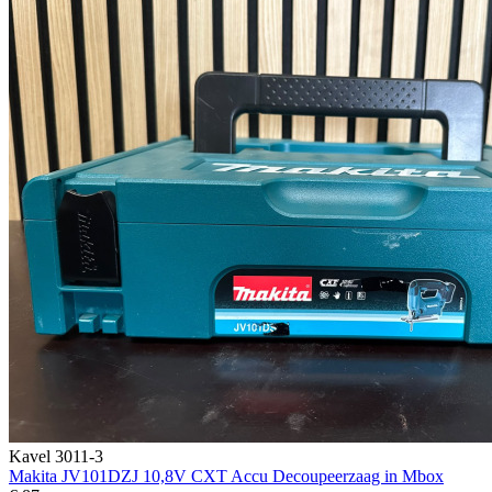
Kavel 3011-3
Makita JV101DZJ 10,8V CXT Accu Decoupeerzaag in Mbox