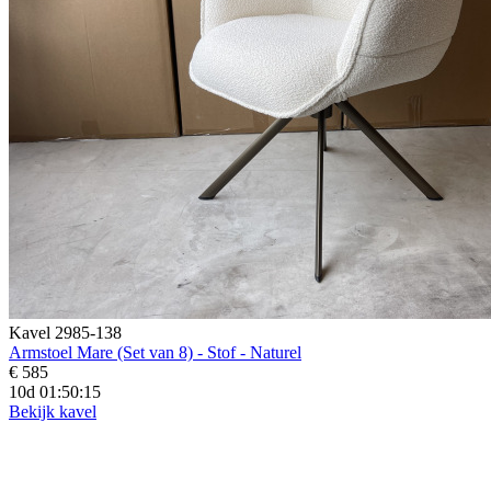
Kavel 2985-138
Armstoel Mare (Set van 8) - Stof - Naturel
€ 585
10d 01:50:14
Bekijk kavel