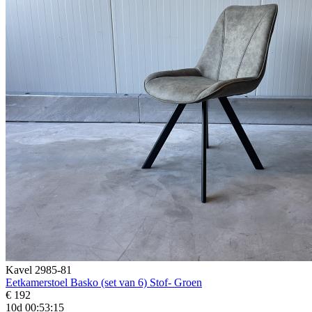
Kavel 2985-81
Eetkamerstoel Basko (set van 6) Stof- Groen
€ 192
10d 00:53:14