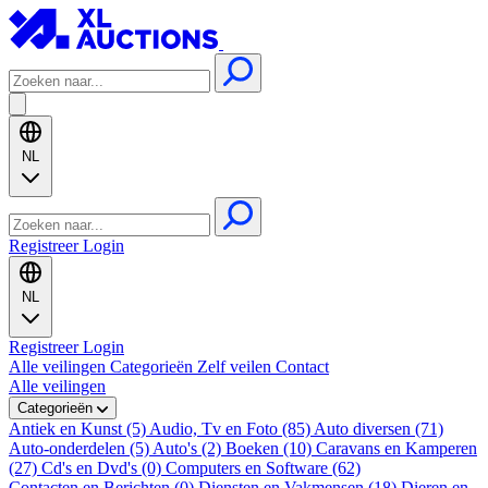
NL
Registreer
Login
NL
Registreer
Login
Alle veilingen
Categorieën
Zelf veilen
Contact
Alle veilingen
Categorieën
Antiek en Kunst (5)
Audio, Tv en Foto (85)
Auto diversen (71)
Auto-onderdelen (5)
Auto's (2)
Boeken (10)
Caravans en Kamperen
(27)
Cd's en Dvd's (0)
Computers en Software (62)
Contacten en Berichten (0)
Diensten en Vakmensen (18)
Dieren en