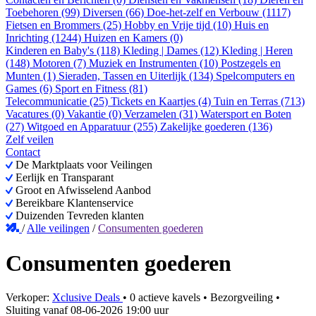
Toebehoren (99)
Diversen (66)
Doe-het-zelf en Verbouw (1117)
Fietsen en Brommers (25)
Hobby en Vrije tijd (10)
Huis en
Inrichting (1244)
Huizen en Kamers (0)
Kinderen en Baby's (118)
Kleding | Dames (12)
Kleding | Heren
(148)
Motoren (7)
Muziek en Instrumenten (10)
Postzegels en
Munten (1)
Sieraden, Tassen en Uiterlijk (134)
Spelcomputers en
Games (6)
Sport en Fitness (81)
Telecommunicatie (25)
Tickets en Kaartjes (4)
Tuin en Terras (713)
Vacatures (0)
Vakantie (0)
Verzamelen (31)
Watersport en Boten
(27)
Witgoed en Apparatuur (255)
Zakelijke goederen (136)
Zelf veilen
Contact
De Marktplaats voor Veilingen
Eerlijk en Transparant
Groot en Afwisselend Aanbod
Bereikbare Klantenservice
Duizenden Tevreden klanten
/
Alle veilingen
/
Consumenten goederen
Consumenten goederen
Verkoper:
Xclusive Deals
•
0 actieve kavels
•
Bezorgveiling
•
Sluiting vanaf
08-06-2026 19:00 uur